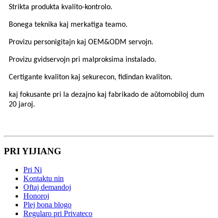
Strikta produkta kvalito-kontrolo.
Bonega teknika kaj merkatiga teamo.
Provizu personigitajn kaj OEM&ODM servojn.
Provizu gvidservojn pri malproksima instalado.
Certigante kvaliton kaj sekurecon, fidindan kvaliton.
kaj fokusante pri la dezajno kaj fabrikado de aŭtomobiloj dum
20 jaroj.
PRI YIJIANG
Pri Ni
Kontaktu nin
Oftaj demandoj
Honoroj
Plej bona blogo
Regularo pri Privateco