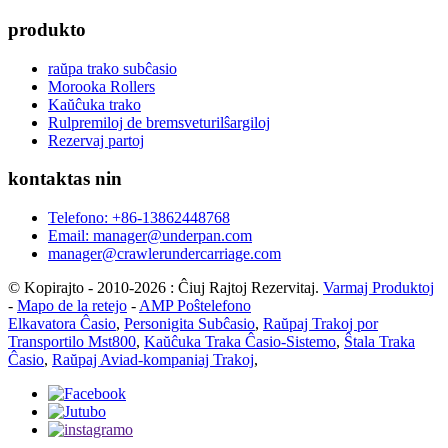
produkto
raŭpa trako subĉasio
Morooka Rollers
Kaŭĉuka trako
Rulpremiloj de bremsveturilŝargiloj
Rezervaj partoj
kontaktas nin
Telefono: +86-13862448768
Email: manager@underpan.com
manager@crawlerundercarriage.com
© Kopirajto - 2010-2026 : Ĉiuj Rajtoj Rezervitaj.
Varmaj Produktoj
-
Mapo de la retejo
-
AMP Poŝtelefono
Elkavatora Ĉasio
,
Personigita Subĉasio
,
Raŭpaj Trakoj por
Transportilo Mst800
,
Kaŭĉuka Traka Ĉasio-Sistemo
,
Ŝtala Traka
Ĉasio
,
Raŭpaj Aviad-kompaniaj Trakoj
,