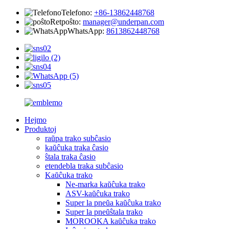
Telefono:
+86-13862448768
Retpoŝto:
manager@underpan.com
WhatsApp:
8613862448768
Hejmo
Produktoj
raŭpa trako subĉasio
kaŭĉuka traka ĉasio
ŝtala traka ĉasio
etendebla traka subĉasio
Kaŭĉuka trako
Ne-marka kaŭĉuka trako
ASV-kaŭĉuka trako
Super la pneŭa kaŭĉuka trako
Super la pneŭŝtala trako
MOROOKA kaŭĉuka trako