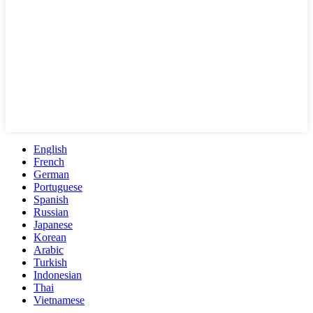
English
French
German
Portuguese
Spanish
Russian
Japanese
Korean
Arabic
Turkish
Indonesian
Thai
Vietnamese