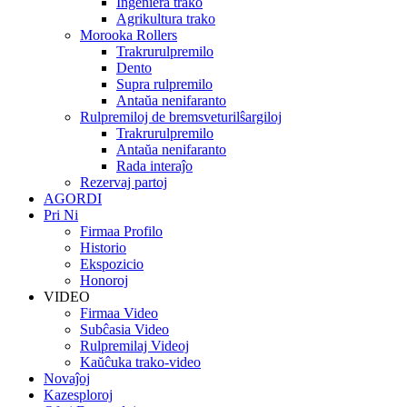
Inĝeniera trako
Agrikultura trako
Morooka Rollers
Trakrurulpremilo
Dento
Supra rulpremilo
Antaŭa nenifaranto
Rulpremiloj de bremsveturilŝargiloj
Trakrurulpremilo
Antaŭa nenifaranto
Rada interaĵo
Rezervaj partoj
AGORDI
Pri Ni
Firmaa Profilo
Historio
Ekspozicio
Honoroj
VIDEO
Firmaa Video
Subĉasia Video
Rulpremilaj Videoj
Kaŭĉuka trako-video
Novaĵoj
Kazesploroj