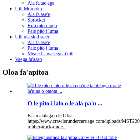
Ala fa'ato'aga
Uili Morooka
Ala fa'ase'e
Sprocket
Roli pito i luga
Paie pito i luma
Uili uta skid steer
Ala fa'ase'e
Paie pito i luma
Mea e fa'avasega ai uili
Vaega fa'asao
Oloa fa'apitoa
O le pito i lalo o le ala pa'u ...
Fa'amatalaga o le Oloa
https://www.crawlerundercarriage.com/uploads/MST220
rubber-track-unde...