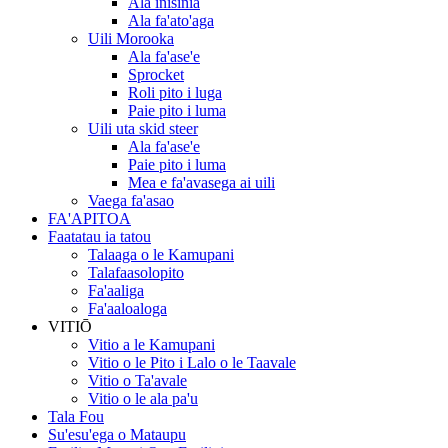
Ala inisinia
Ala fa'ato'aga
Uili Morooka
Ala fa'ase'e
Sprocket
Roli pito i luga
Paie pito i luma
Uili uta skid steer
Ala fa'ase'e
Paie pito i luma
Mea e fa'avasega ai uili
Vaega fa'asao
FA'APITOA
Faatatau ia tatou
Talaaga o le Kamupani
Talafaasolopito
Fa'aaliga
Fa'aaloaloga
VITIŌ
Vitio a le Kamupani
Vitio o le Pito i Lalo o le Taavale
Vitio o Ta'avale
Vitio o le ala pa'u
Tala Fou
Su'esu'ega o Mataupu