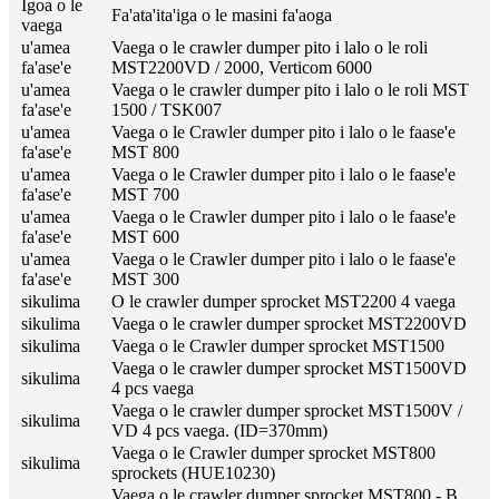
Igoa o le
Fa'ata'ita'iga o le masini fa'aoga
vaega
u'amea
Vaega o le crawler dumper pito i lalo o le roli
fa'ase'e
MST2200VD / 2000, Verticom 6000
u'amea
Vaega o le crawler dumper pito i lalo o le roli MST
fa'ase'e
1500 / TSK007
u'amea
Vaega o le Crawler dumper pito i lalo o le faase'e
fa'ase'e
MST 800
u'amea
Vaega o le Crawler dumper pito i lalo o le faase'e
fa'ase'e
MST 700
u'amea
Vaega o le Crawler dumper pito i lalo o le faase'e
fa'ase'e
MST 600
u'amea
Vaega o le Crawler dumper pito i lalo o le faase'e
fa'ase'e
MST 300
sikulima
O le crawler dumper sprocket MST2200 4 vaega
sikulima
Vaega o le crawler dumper sprocket MST2200VD
sikulima
Vaega o le Crawler dumper sprocket MST1500
Vaega o le crawler dumper sprocket MST1500VD
sikulima
4 pcs vaega
Vaega o le crawler dumper sprocket MST1500V /
sikulima
VD 4 pcs vaega. (ID=370mm)
Vaega o le Crawler dumper sprocket MST800
sikulima
sprockets (HUE10230)
Vaega o le crawler dumper sprocket MST800 - B