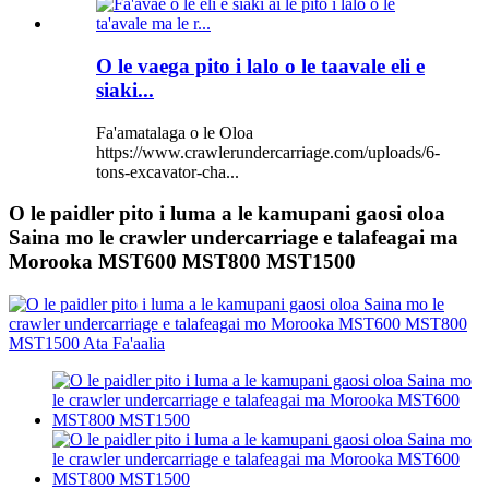
O le vaega pito i lalo o le taavale eli e
siaki...
Fa'amatalaga o le Oloa
https://www.crawlerundercarriage.com/uploads/6-
tons-excavator-cha...
O le paidler pito i luma a le kamupani gaosi oloa
Saina mo le crawler undercarriage e talafeagai ma
Morooka MST600 MST800 MST1500