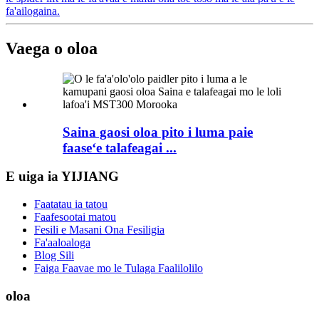
fa'ailogaina.
Vaega o oloa
Saina gaosi oloa pito i luma paie
faaseʻe talafeagai ...
E uiga ia YIJIANG
Faatatau ia tatou
Faafesootai matou
Fesili e Masani Ona Fesiligia
Fa'aaloaloga
Blog Sili
Faiga Faavae mo le Tulaga Faalilolilo
oloa