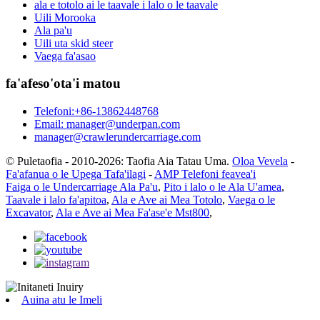
ala e totolo ai le taavale i lalo o le taavale
Uili Morooka
Ala pa'u
Uili uta skid steer
Vaega fa'asao
fa'afeso'ota'i matou
Telefoni:+86-13862448768
Email: manager@underpan.com
manager@crawlerundercarriage.com
© Puletaofia - 2010-2026: Taofia Aia Tatau Uma.
Oloa Vevela
-
Fa'afanua o le Upega Tafa'ilagi
-
AMP Telefoni feavea'i
Faiga o le Undercarriage Ala Pa'u
,
Pito i lalo o le Ala U'amea
,
Taavale i lalo fa'apitoa
,
Ala e Ave ai Mea Totolo
,
Vaega o le
Excavator
,
Ala e Ave ai Mea Fa'ase'e Mst800
,
Auina atu le Imeli