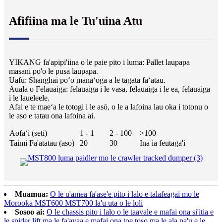
Afifiina ma le Tu'uina Atu
YIKANG fa'apipi'iina o le paie pito i luma: Pallet laupapa
masani po'o le pusa laupapa.
Uafu: Shanghai poʻo manaʻoga a le tagata faʻatau.
Auala o Felauaiga: felauaiga i le vasa, felauaiga i le ea, felauaiga
i le laueleele.
Afai e te maeʻa le totogi i le asō, o le a lafoina lau oka i totonu o
le aso e tatau ona lafoina ai.
Aofaʻi (seti)
1 - 1
2 - 100
>100
Taimi Fa'atatau (aso)
20
30
Ina ia feutaga'i
Muamua:
O le u'amea fa'ase'e pito i lalo e talafeagai mo le
Morooka MST600 MST700 la'u uta o le loli
Sosoo ai:
O le chassis pito i lalo o le taavale e mafai ona si'itia e
le spider lift ma le fa'avaa e mafai ona toe toso ma le ala pa'u e le