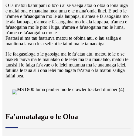
O la matou kamupani o lo'o i ai se vaega atoa o oloa o lona uiga
e mafai ona e mauaina mea uma e te mana'omia iinei. E pei o le
u'amea e fa'aaogaina mo le ala laupapa, u'amea e fa'aaogaina mo
le ala laupapa, u'amea e fa'aaogaina mo le ala laupapa, u'amea e
fa'aaogaina mo le pito i luga, u'amea e fa'aaogaina mo le luma,
u'amea e fa'aaogaina mo le ...
Faatasi ai ma tau faatauva matou te ofoina atu, o lau sailiga e
mautinoa lava o le a sefe ai le taimi ma le tamaoaiga.
I le faagasologa o le gaosiga ma le faʻatau atu, matou te le o se
maketi tauva ma le maualalo o le lelei ma tau maualalo, matou te
tausisi i le faiga faʻavae o le lelei muamua ma le auaunaga lelei,
fatuina le taua sili ona lelei mo tagata faʻatau o la matou sailiga
faifai pea.
Fa'amatalaga o le Oloa