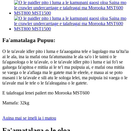
Fa'amatalaga Pupuu:
O le ta'avale idler pito i luma e fa'aaogaina tele e lagolago ma ta'ita'ia
ai le ala, ina ia mafai ona fa'atumauina le ala sa'o i le taimi o le
fa'agasologa o le ta'avale, o le ta'avale idler pito i luma e iai fo'i se
galuega fa'apitoa e mitiia ai le te'i ma puipuia ai, e mafai ona mitiia
se vaega o le a'afiaga ma le gatete mai le eleele, e maua ai se poto
masani i le ta'avale e sili atu le sologa lelei, ma puipuia isi vaega o le
ta'avale mai le tele o le fa'aleagaina o le gatete.
E talafeagai lenei pailert mo Morooka MST600
Mamafa: 32kg
Auina mai se imeli ia i matou
Fa'amatalaga o le oloa