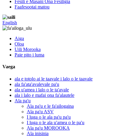
Fesili e Masani Ona Fesiligia
Faafesootai matou
English
Aiga
Oloa
Uili Morooka
Paie pito i luma
Vaega
ala e totolo ai le taavale i lalo o le taavale
ala fa'ata'avalevale pa'u
ala u'amea i lalo o le ta'avale
ala i lalo e mafai ona fa'alautele
Ala pa'u
Ala pa'u e le fa'ailogaina
Ala pa'u ASV
I luga o le ala pa'u pa'u
I luga o le ala u'amea o le pa'u
Ala pa'u MOROOKA
Ala inisinia