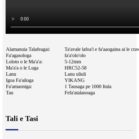
Alamanuia Talafeagai:
Ta'avale lafoa'i e fa'aaogaina ai le cra
Fa'agasologa
fa'a'olo'olo
Loloto o le Ma'a'a:
5-12mm
Ma'a'a o le Luga
HRC52-58
Lanu
Lanu uliuli
Igoa Fa'ailoga
YIKANG
Fa'amaoniga:
1 Tausaga pe 1000 Itula
Tau
Fefa'atalanoaga
Tali e Tasi