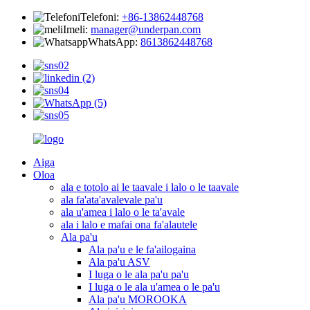
Telefoni:
+86-13862448768
Imeli:
manager@underpan.com
WhatsApp:
8613862448768
Aiga
Oloa
ala e totolo ai le taavale i lalo o le taavale
ala fa'ata'avalevale pa'u
ala u'amea i lalo o le ta'avale
ala i lalo e mafai ona fa'alautele
Ala pa'u
Ala pa'u e le fa'ailogaina
Ala pa'u ASV
I luga o le ala pa'u pa'u
I luga o le ala u'amea o le pa'u
Ala pa'u MOROOKA