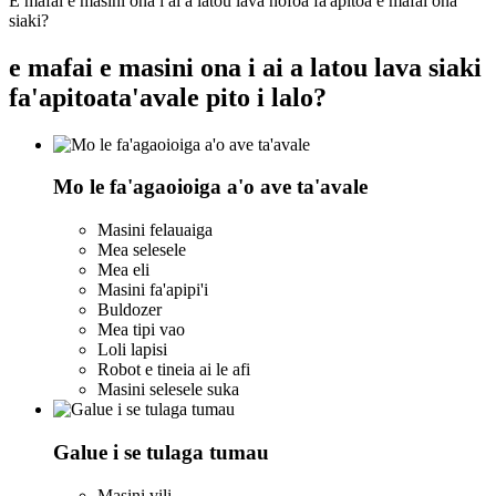
E mafai e masini ona i ai a latou lava nofoa fa'apitoa e mafai ona
siaki?
e mafai e masini ona i ai a latou lava siaki
fa'apitoa
ta'avale pito i lalo?
Mo le fa'agaoioiga a'o ave ta'avale
Masini felauaiga
Mea selesele
Mea eli
Masini fa'apipi'i
Buldozer
Mea tipi vao
Loli lapisi
Robot e tineia ai le afi
Masini selesele suka
Galue i se tulaga tumau
Masini vili