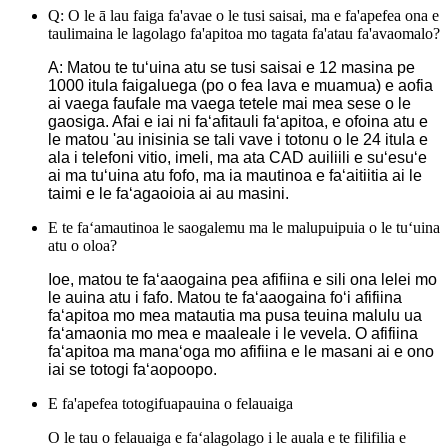
Q: O le ā lau faiga fa'avae o le tusi saisai, ma e fa'apefea ona e
taulimaina le lagolago fa'apitoa mo tagata fa'atau fa'avaomalo?
A: Matou te tuʻuina atu se tusi saisai e 12 masina pe
1000 itula faigaluega (po o fea lava e muamua) e aofia
ai vaega faufale ma vaega tetele mai mea sese o le
gaosiga. Afai e iai ni faʻafitauli faʻapitoa, e ofoina atu e
le matou 'au inisinia se tali vave i totonu o le 24 itula e
ala i telefoni vitio, imeli, ma ata CAD auiliili e suʻesuʻe
ai ma tuʻuina atu fofo, ma ia mautinoa e faʻaitiitia ai le
taimi e le faʻagaoioia ai au masini.
E te faʻamautinoa le saogalemu ma le malupuipuia o le tuʻuina
atu o oloa?
Ioe, matou te faʻaaogaina pea afifiina e sili ona lelei mo
le auina atu i fafo. Matou te faʻaaogaina foʻi afifiina
faʻapitoa mo mea matautia ma pusa teuina malulu ua
faʻamaonia mo mea e maaleale i le vevela. O afifiina
faʻapitoa ma manaʻoga mo afifiina e le masani ai e ono
iai se totogi faʻaopoopo.
E fa'apefea totogifuapauina o felauaiga
O le tau o felauaiga e faʻalagolago i le auala e te filifilia e