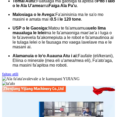
Tomai Autū:
Fuafuaga ma gaosiga fa'apitoa o
Pito i lalo
o le Ala U'amea
ma
Faiga Ala Pa'u
.
Malosiaga o le Avega:
Fa'ainisinia ma le sa'o mo
masini e amata mai i
0.5 i le 120 tone
.
USP o le Gaosiga:
Matou te fa'amuamua
uelo lima
maualuga le lelei
ma le fa'amaoniga mae'ae'a i luga o
le fa'avevela fa'akomepiuta a le robot e fa'amautinoa ai
le tulaga lelei o le fausaga mo vaega lavelave ma e le
masani ai.
Alamanuia o loʻo Auauna Atu i ai:
Faufale (eli/kerani),
Eliina o minerale (mea eli u'amea/mea eli), Fa'ato'aga,
ma masini fa'apitoa mo roboti.
faitau atili