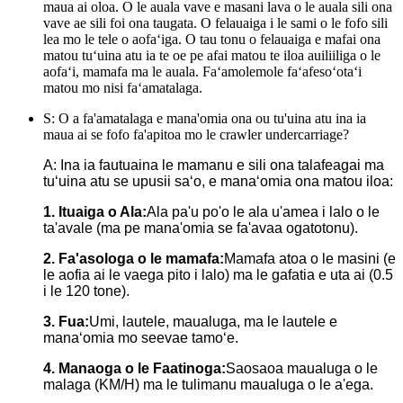
maua ai oloa. O le auala vave e masani lava o le auala sili ona
vave ae sili foi ona taugata. O felauaiga i le sami o le fofo sili
lea mo le tele o aofaʻiga. O tau tonu o felauaiga e mafai ona
matou tuʻuina atu ia te oe pe afai matou te iloa auiliiliga o le
aofaʻi, mamafa ma le auala. Faʻamolemole faʻafesoʻotaʻi
matou mo nisi faʻamatalaga.
S: O a fa'amatalaga e mana'omia ona ou tu'uina atu ina ia
maua ai se fofo fa'apitoa mo le crawler undercarriage?
A: Ina ia fautuaina le mamanu e sili ona talafeagai ma
tuʻuina atu se upusii saʻo, e manaʻomia ona matou iloa:
1. Ituaiga o Ala:
Ala pa'u po'o le ala u'amea i lalo o le
ta'avale (ma pe mana'omia se fa'avaa ogatotonu).
2. Fa'asologa o le mamafa:
Mamafa atoa o le masini (e
le aofia ai le vaega pito i lalo) ma le gafatia e uta ai (0.5
i le 120 tone).
3. Fua:
Umi, lautele, maualuga, ma le lautele e
manaʻomia mo seevae tamoʻe.
4. Manaoga o le Faatinoga:
Saosaoa maualuga o le
malaga (KM/H) ma le tulimanu maualuga o le a'ega.