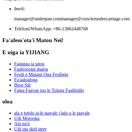
Imeli:
manager@underpan.com
manager@crawlerundercarriage.com
Telefoni/WhatsApp: +86-13862448768
Fa'afeso'ota'i Matou Nei!
E uiga ia YIJIANG
Faatatau ia tatou
Faafesootai matou
Fesili e Masani Ona Fesiligia
Fa'aaloaloga
Blog Sili
Faiga Faavae mo le Tulaga Faalilolilo
oloa
ala e totolo ai le taavale i lalo o le taavale
Uili Morooka
Ala pa'u
Uili uta skid steer