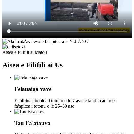
Aiseā e Filifili ai Matou
Aiseā e Filifili ai
Us
Felauaiga vave
E lafoina atu oloa i totonu o le 7 aso; e lafoina atu mea
fa'apitoa i totonu o le 25–30 aso.
Tau Fa'atauva