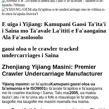
E uiga i Yijiang: Kamupani Gaosi Ta'ita'i
i Saina mo Ta'avale La'ititi e Fa'aaogaina
Ala Fa'asolosolo
gaosi oloa o le crawler tracked
undercarriages i Saina
Zhenjiang Yijiang Masini: Premier
Crawler Undercarriage Manufacturer
Yijiang masini
o se fa'apitoa
Kamupani gaosi oloa ua
fa'amaonia e le ISO9001
o ta'avale fa'apitoa e fa'aaogaina
mo le crawler tracking i Saina. Talu mai
2005
, ua matou
taulaʻi atu i le tuʻuina atu o fofo e maualuga le faʻatinoga,
taugofie ma taugofie mo masini mamafa ma mama.