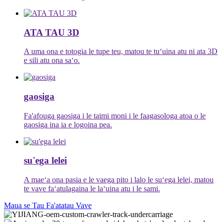
ATA TAU 3D
A uma ona e totogia le tupe teu, matou te tuʻuina atu ni ata 3D
e sili atu ona saʻo.
gaosiga
Fa'afouga gaosiga i le taimi moni i le faagasologa atoa o le
gaosiga ina ia e logoina pea.
su'ega lelei
A maeʻa ona pasia e le vaega pito i lalo le suʻega lelei, matou
te vave faʻatulagaina le laʻuina atu i le sami.
Maua se Tau Fa'atatau Vave