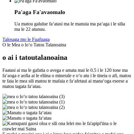
Pa'aga Fa'avaomalo
Ua matou galulue faʻatasi ma le manuia ma paʻaga i le silia
ma le 22 atunuu.
Talosaga mo le Fuafuaga
O le Mea o loʻo Tatou Talanoaina
o ai i tatou
talanoaina
Faatasi ai ma le gafatia o avega e amata mai le 0.5 i le 120 tone ma
faʻaoga e aofia ai le eliina o minerale e oʻo atu i le tineia o afi, matou
te faia le mea sili matou te mafaia e faʻafetaui ai manaʻoga eseese a
matou tagata faʻatau.