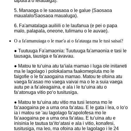
tapula'a o felauaiga).
5. Manaoga o le saoasaoa o le galue (Saosaoa
maualalo/Saosaoa maualuga).
6. Fa'amatalaga auiliili o le laufanua (e pei o papa
malo, palapala, oneone, tulimanu o le auvae).
O a fa'amanuiaga o le mae'a ai o fa'atauga ma le tusi saisai?
● Tuutuuga Fa'amaonia: Tuutuuga fa'amaonia e tasi le
tausaga, tausiga e fa'avavau.
● Matou te tuʻuina atu taʻiala mamao i luga ole initaneti
ma le lagolago i polokalama faakomepiuta mo le
faigofie o le faʻaaogaina mamao. Matou te ofoina atu
vaega faʻasao mo vaega vaivai ma o le a suia vaega
autu pe a faʻaleagaina, e ala i le tuʻuina atu o
faʻatonuga vitio poʻo tusitusiga.
● Matou te tuʻuina atu vitio ma tusi lesona mo le
faʻaaogaina pe a uma ona faʻatau. E le gata i lea, o loʻo
ia i matou se 'au lagolago faʻapolofesa mo le
faʻaaogaina pe a uma ona faʻatau. E tuʻuina atu e
inisinia le tautua taʻitoʻatasi e ala i vitio, konafesi,
tusitusiga, ma leo, ma ofoina atu le lagolago i le 24