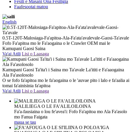
Fesili e Masani Ona Fesiligia
Faafesootai matou
English
0.5T-120T-Malosiaga-Fa'apitoa-Ala-Fa'ata'avalevale-Gaosi-Ta'avale
Fofo Fa'apitoa mo le Fa'aogaina o le Crawler OEM mai le
Kamupani Gaosi Saina
Va'ai Atili
Lisi o Laasaga
Kamupani Gaosi Ta'ita'i i Saina mo Ta'avale La'ititi e Fa'aaogaina
Ala Fa'asolosolo
O se fofo fa'apitoa mo le fa'aogaina o le 'auvae pito i lalo e fa'aalia ai
tomai fa'ainisinia fa'apitoa
Va'ai Atili
Lisi o Laasaga
MALILIEGA O LE FA'ALILOILOINA
Fa'a-fausiaina o lou fe'avea'i: Fofo Fa'apitoa mo Ala Fa'asolo
mo Fanua Faigata
maua se tau