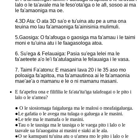
lalo o le ta'avale ma le feso'ota'iga o le afi, sosoo ai ma
le fa'amaoniga ma oe.
4.3D Ata: O ata 3D sa'o e tu'uina atu pe a uma ona
teuina mo lau fa'amaoniga fa'ainisinia mulimuli.
5.Gaosiga: O fa'afouga o gaosiga ma fa'amau i le taimi
moni e tu'uina atu i le faagasologa atoa.
6. Su'ega & Felauaiga: Pasia su'ega lelei ma le
fa'aeteete a'o le'i fa'atulagaina le felauaiga i le vasa.
7. Taimi Fa'atonu: E masani lava 20 i le 35 aso mo
poloaiga fa'apitoa, ma fa'amautinoa ai le fa'amaonia
mae'ae'a o mamanu e le o ni mamanu masani.
E fa'apefea ona e filifilia le fa'ata'ita'iga talafeagai o le pito i
lalo o le u'amea?
● O le siosiomaga faigaluega ma le malosi o meafaigaluega.
●Le gafatia o le avega ma tulaga o galuega a le masini.
●Le tele ma le mamafa o le masini.
●Tau o le tausiga ma le tausiga o le vaega pito i lalo o le
taavale ua fa'aaogaina ai masini e siaki ai le ala.
●O se kamupani tu'uina atu o u'amea mo le pito i lalo o le