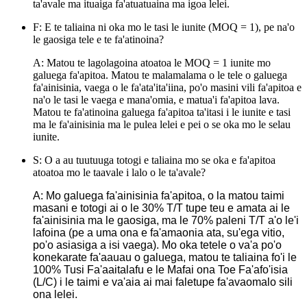
ta'avale ma ituaiga fa'atuatuaina ma igoa lelei.
F: E te taliaina ni oka mo le tasi le iunite (MOQ = 1), pe na'o
le gaosiga tele e te fa'atinoina?
A: Matou te lagolagoina atoatoa le MOQ = 1 iunite mo
galuega fa'apitoa. Matou te malamalama o le tele o galuega
fa'ainisinia, vaega o le fa'ata'ita'iina, po'o masini vili fa'apitoa e
na'o le tasi le vaega e mana'omia, e matua'i fa'apitoa lava.
Matou te fa'atinoina galuega fa'apitoa ta'itasi i le iunite e tasi
ma le fa'ainisinia ma le pulea lelei e pei o se oka mo le selau
iunite.
S: O a au tuutuuga totogi e taliaina mo se oka e fa'apitoa
atoatoa mo le taavale i lalo o le ta'avale?
A: Mo galuega fa'ainisinia fa'apitoa, o la matou taimi
masani e totogi ai o le 30% T/T tupe teu e amata ai le
fa'ainisinia ma le gaosiga, ma le 70% paleni T/T a'o le'i
lafoina (pe a uma ona e fa'amaonia ata, su'ega vitio,
po'o asiasiga a isi vaega). Mo oka tetele o va'a po'o
konekarate fa'aauau o galuega, matou te taliaina fo'i le
100% Tusi Fa'aaitalafu e le Mafai ona Toe Fa'afo'isia
(L/C) i le taimi e va'aia ai mai faletupe fa'avaomalo sili
ona lelei.