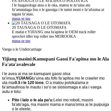
FA'AFOUGA O LE SI'ILIINA O POLOA'IGA
I le faagasologa atoa o le oka, matou te tuʻuina atu
faʻamatalaga fou o le gaosiga i le taimi moni e faʻafouina ai
tagata faʻatau.
maua se tau
20 TAUSAGA O LE OTOMAFA
E mafai e YIJIANG ona fa'apitoa le OEM track roller
sprocket idler top roller mo MOROOKA
maua se tau
Vaega o le Undercarriage
Yijiang masini:
Kamupani Gaosi Fa'apitoa mo le Ala
Fa'ata'avalevale
I le avea ai ma se kamupani gaosi oloa
taʻimua,
YIJIANG
tuʻuina atu fofo faʻapitoa mo le crawler mo
uta mai
0.5 i le 120 tone
. O a matou polokalama e
faʻamautinoa le mautu i soʻo se siosiomaga e ala i vaega
autu e tolu:
Pito i lalo o le ala pa'u:
Lelei mo roboti, masini
fa'ato'aga, ma masini mama e mana'omia ai le puipuiga
o le eleele.