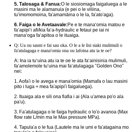
5. Talosaga & Fanua:
O le siosiomaga faigaluega a le
masini ma le alamanuia (e pei o le viliina,
tu'imomomoina, fa'amamāina o le la, fa'ato'aga).
6. Faiga o le Avetaavale:
Pe e te manaʻomia matou e
faʻapipiʻi afi/kia faʻa-hydraulic e fetaui pe iai ni
manaʻoga faʻapitoa o le ituaiga.
Q: Ua ou sauni e fai sau oka. O le a le lisi siaki mulimuli o
fa'atulagaga e mana'omia ona ou lafoina atu ia te oe?
A: Ina ia tuʻuina atu ia te oe le ata faʻainisinia mulimuli,
faʻamolemole tuʻuina mai faʻatulagaga "Golden Ono"
nei:
1. Aofa'i o le avega e mana'omia (Mamafa o lau masini
pito i luga + mea fa'apipi'i faigaluega).
2. Ituaiga ala e sili ona fiafia i ai (Ala u'amea po'o ala
pa'u).
3. Fa'atulagaga o le faiga hydraulic o lo'o avanoa (Max
flow rate L/min ma le Max pressure MPa).
4. Tapula'a o le fua (Lautele ma le umi e fa'atagaina mo