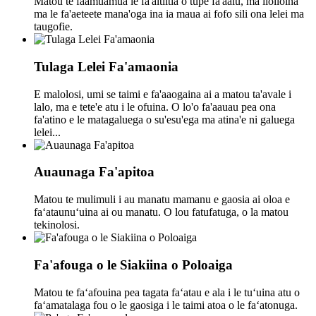
Matou te faamuamua le fa'aitiitia o tupe fa'aalu, ma iloiloina
ma le fa'aeteete mana'oga ina ia maua ai fofo sili ona lelei ma
taugofie.
Tulaga Lelei Fa'amaonia
E malolosi, umi se taimi e fa'aaogaina ai a matou ta'avale i
lalo, ma e tete'e atu i le ofuina. O lo'o fa'aauau pea ona
fa'atino e le matagaluega o su'esu'ega ma atina'e ni galuega
lelei...
Auaunaga Fa'apitoa
Matou te mulimuli i au manatu mamanu e gaosia ai oloa e
faʻataunuʻuina ai ou manatu. O lou fatufatuga, o la matou
tekinolosi.
Fa'afouga o le Siakiina o Poloaiga
Matou te faʻafouina pea tagata faʻatau e ala i le tuʻuina atu o
faʻamatalaga fou o le gaosiga i le taimi atoa o le faʻatonuga.