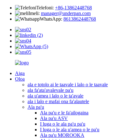
Telefoni:
+86-13862448768
Imeli:
manager@underpan.com
WhatsApp:
8613862448768
Aiga
Oloa
ala e totolo ai le taavale i lalo o le taavale
ala fa'ata'avalevale pa'u
ala u'amea i lalo o le ta'avale
ala i lalo e mafai ona fa'alautele
Ala pa'u
Ala pa'u e le fa'ailogaina
Ala pa'u ASV
I luga o le ala pa'u pa'u
I luga o le ala u'amea o le pa'u
Ala pa'u MOROOKA