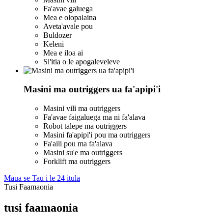
Fa'avae galuega
Mea e olopalaina
Aveta'avale pou
Buldozer
Keleni
Mea e iloa ai
Si'itia o le apogaleveleve
Masini ma outriggers ua fa'apipi'i
Masini vili ma outriggers
Fa'avae faigaluega ma ni fa'alava
Robot talepe ma outriggers
Masini fa'apipi'i pou ma outriggers
Fa'aili pou ma fa'alava
Masini su'e ma outriggers
Forklift ma outriggers
Maua se Tau i le 24 itula
Tusi Faamaonia
tusi faamaonia