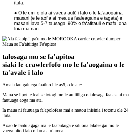
itula.
● O le umi e ola ai vaega autū i lalo o le faʻaaogaina
masani (e le aofia ai mea ua faaleagaina e tagata) e
masani lava 5-7 tausaga. 90% o faʻafitauli e mafai ona
foia mamao.
Maua se Fa'aitiitiga Fa'apitoa
talosaga mo se fa'apitoa
siaki le crawler
fofo mo le fa'aogaina o le
ta'avale i lalo
Amata lau galuega faatino i le asō, o le a e:
Maua se lipoti e leai se totogi mo le auiliiliga o talosaga faatasi ai ma
fautuaga aoga ma ata.
Ia maua ni fautuaga fa'apolofesa mai a matou inisinia i totonu ole 24
itula.
Aoao le faatulagaga ma le faataitaiga e sili ona talafeagai mo le
vaega pito i lalo o lau ala uʻamea.