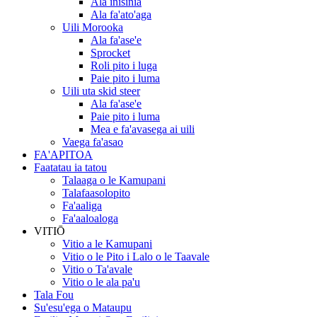
Ala inisinia
Ala fa'ato'aga
Uili Morooka
Ala fa'ase'e
Sprocket
Roli pito i luga
Paie pito i luma
Uili uta skid steer
Ala fa'ase'e
Paie pito i luma
Mea e fa'avasega ai uili
Vaega fa'asao
FA'APITOA
Faatatau ia tatou
Talaaga o le Kamupani
Talafaasolopito
Fa'aaliga
Fa'aaloaloga
VITIŌ
Vitio a le Kamupani
Vitio o le Pito i Lalo o le Taavale
Vitio o Ta'avale
Vitio o le ala pa'u
Tala Fou
Su'esu'ega o Mataupu