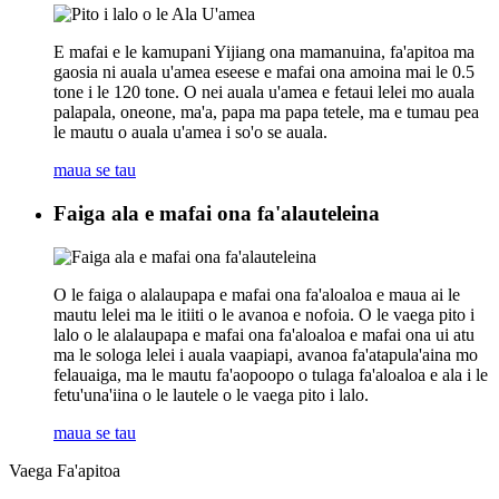
E mafai e le kamupani Yijiang ona mamanuina, fa'apitoa ma
gaosia ni auala u'amea eseese e mafai ona amoina mai le 0.5
tone i le 120 tone. O nei auala u'amea e fetaui lelei mo auala
palapala, oneone, ma'a, papa ma papa tetele, ma e tumau pea
le mautu o auala u'amea i so'o se auala.
maua se tau
Faiga ala e mafai ona fa'alauteleina
O le faiga o alalaupapa e mafai ona fa'aloaloa e maua ai le
mautu lelei ma le itiiti o le avanoa e nofoia. O le vaega pito i
lalo o le alalaupapa e mafai ona fa'aloaloa e mafai ona ui atu
ma le sologa lelei i auala vaapiapi, avanoa fa'atapula'aina mo
felauaiga, ma le mautu fa'aopoopo o tulaga fa'aloaloa e ala i le
fetu'una'iina o le lautele o le vaega pito i lalo.
maua se tau
Vaega Fa'apitoa