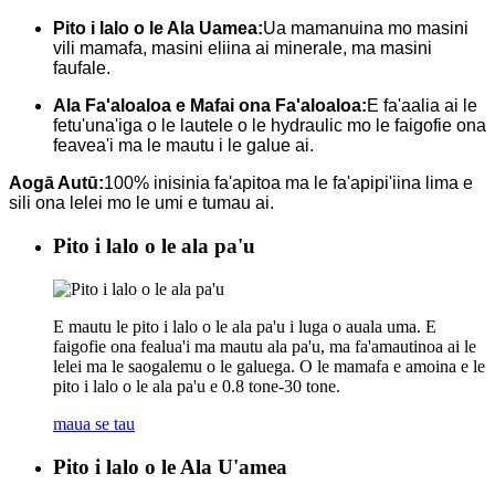
Pito i lalo o le Ala Uamea:
Ua mamanuina mo masini
vili mamafa, masini eliina ai minerale, ma masini
faufale.
Ala Fa'aloaloa e Mafai ona Fa'aloaloa:
E fa'aalia ai le
fetu'una'iga o le lautele o le hydraulic mo le faigofie ona
feavea'i ma le mautu i le galue ai.
Aogā Autū:
100% inisinia fa'apitoa ma le fa'apipi'iina lima e
sili ona lelei mo le umi e tumau ai.
Pito i lalo o le ala pa'u
E mautu le pito i lalo o le ala pa'u i luga o auala uma. E
faigofie ona fealua'i ma mautu ala pa'u, ma fa'amautinoa ai le
lelei ma le saogalemu o le galuega. O le mamafa e amoina e le
pito i lalo o le ala pa'u e 0.8 tone-30 tone.
maua se tau
Pito i lalo o le Ala U'amea