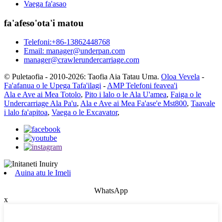
Vaega fa'asao
fa'afeso'ota'i matou
Telefoni:+86-13862448768
Email: manager@underpan.com
manager@crawlerundercarriage.com
© Puletaofia - 2010-2026: Taofia Aia Tatau Uma.
Oloa Vevela
-
Fa'afanua o le Upega Tafa'ilagi
-
AMP Telefoni feavea'i
Ala e Ave ai Mea Totolo
,
Pito i lalo o le Ala U'amea
,
Faiga o le
Undercarriage Ala Pa'u
,
Ala e Ave ai Mea Fa'ase'e Mst800
,
Taavale
i lalo fa'apitoa
,
Vaega o le Excavator
,
Auina atu le Imeli
WhatsApp
x