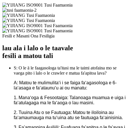
Fesili e Masani Ona Fesiligia
lau ala i lalo o le taavale
fesili a matou tali
S: O le ā le faagasologa ta'itasi ma le taimi atofaina mo se
vaega pito i lalo o le crawler e matua fa'apitoa lava?
A: Matou te mulimulitaʻi i se faiga faʻagasologa e 6-
laʻasaga e faʻataunuʻu ai ou manatu:
1. Manaʻoga & Fesootaiga: Talanoaga muamua e uiga i
faʻatulagaga ma le faʻaoga o lau masini.
2. Tuuina Atu o se Fautuaga: Matou te iloiloina au
faʻamaumauga ma tuʻuina atu se fautuaga faʻainisinia.
3. Fa'amaoniga Auiliili: Fuafuaga fa'apitoa o le fa'avaa i