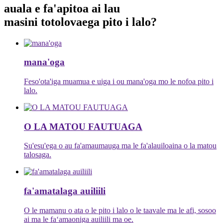
auala e fa'apitoa ai lau
masini totolo
vaega pito i lalo
?
mana'oga
Feso'ota'iga muamua e uiga i ou mana'oga mo le nofoa pito i
lalo.
O LA MATOU FAUTUAGA
Su'esu'ega o au fa'amaumauga ma le fa'alauiloaina o la matou
talosaga.
fa'amatalaga auiliili
O le mamanu o ata o le pito i lalo o le taavale ma le afi, sosoo
ai ma le faʻamaoniga auiliili ma oe.