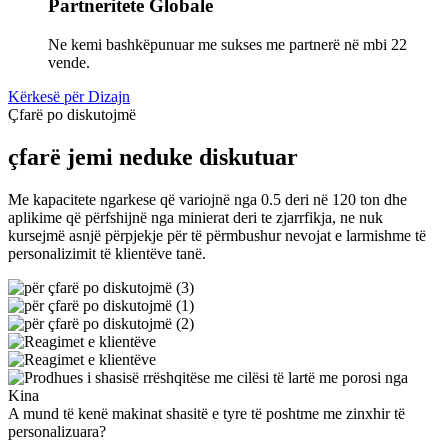
Partneritete Globale
Ne kemi bashkëpunuar me sukses me partnerë në mbi 22
vende.
Kërkesë për Dizajn
Çfarë po diskutojmë
çfarë jemi ne
duke diskutuar
Me kapacitete ngarkese që variojnë nga 0.5 deri në 120 ton dhe
aplikime që përfshijnë nga minierat deri te zjarrfikja, ne nuk
kursejmë asnjë përpjekje për të përmbushur nevojat e larmishme të
personalizimit të klientëve tanë.
A mund të kenë makinat shasitë e tyre të poshtme me zinxhir të
personalizuara?