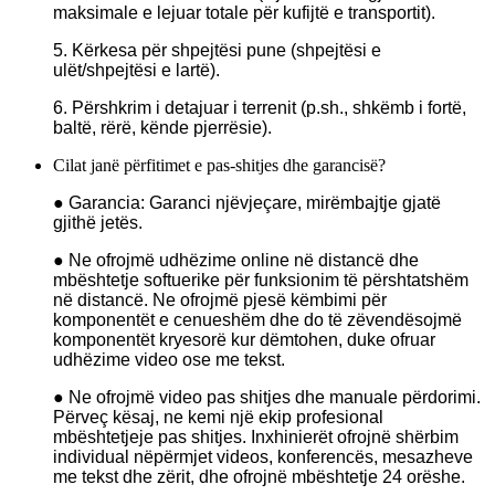
maksimale e lejuar totale për kufijtë e transportit).
5. Kërkesa për shpejtësi pune (shpejtësi e
ulët/shpejtësi e lartë).
6. Përshkrim i detajuar i terrenit (p.sh., shkëmb i fortë,
baltë, rërë, kënde pjerrësie).
Cilat janë përfitimet e pas-shitjes dhe garancisë?
● Garancia: Garanci njëvjeçare, mirëmbajtje gjatë
gjithë jetës.
● Ne ofrojmë udhëzime online në distancë dhe
mbështetje softuerike për funksionim të përshtatshëm
në distancë. Ne ofrojmë pjesë këmbimi për
komponentët e cenueshëm dhe do të zëvendësojmë
komponentët kryesorë kur dëmtohen, duke ofruar
udhëzime video ose me tekst.
● Ne ofrojmë video pas shitjes dhe manuale përdorimi.
Përveç kësaj, ne kemi një ekip profesional
mbështetjeje pas shitjes. Inxhinierët ofrojnë shërbim
individual nëpërmjet videos, konferencës, mesazheve
me tekst dhe zërit, dhe ofrojnë mbështetje 24 orëshe.