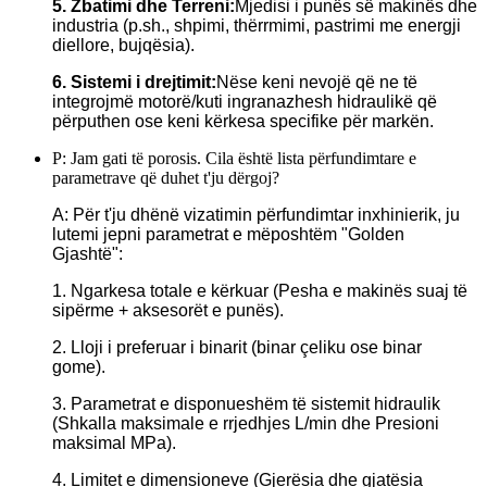
5. Zbatimi dhe Terreni:
Mjedisi i punës së makinës dhe
industria (p.sh., shpimi, thërrmimi, pastrimi me energji
diellore, bujqësia).
6. Sistemi i drejtimit:
Nëse keni nevojë që ne të
integrojmë motorë/kuti ingranazhesh hidraulikë që
përputhen ose keni kërkesa specifike për markën.
P: Jam gati të porosis. Cila është lista përfundimtare e
parametrave që duhet t'ju dërgoj?
A: Për t'ju dhënë vizatimin përfundimtar inxhinierik, ju
lutemi jepni parametrat e mëposhtëm "Golden
Gjashtë":
1. Ngarkesa totale e kërkuar (Pesha e makinës suaj të
sipërme + aksesorët e punës).
2. Lloji i preferuar i binarit (binar çeliku ose binar
gome).
3. Parametrat e disponueshëm të sistemit hidraulik
(Shkalla maksimale e rrjedhjes L/min dhe Presioni
maksimal MPa).
4. Limitet e dimensioneve (Gjerësia dhe gjatësia