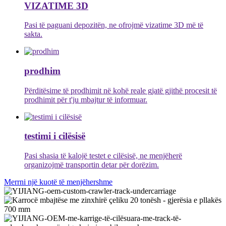
VIZATIME 3D
Pasi të paguani depozitën, ne ofrojmë vizatime 3D më të
sakta.
prodhim
Përditësime të prodhimit në kohë reale gjatë gjithë procesit të
prodhimit për t'ju mbajtur të informuar.
testimi i cilësisë
Pasi shasia të kalojë testet e cilësisë, ne menjëherë
organizojmë transportin detar për dorëzim.
Merrni një kuotë të menjëhershme