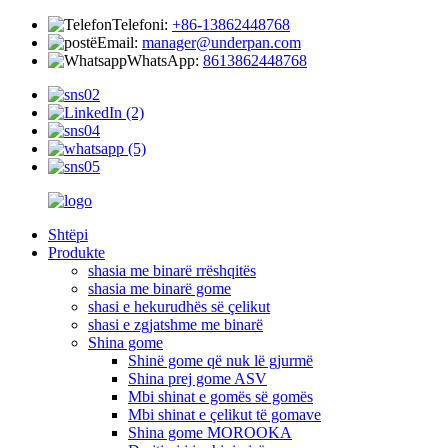
Telefoni:
+86-13862448768
Email:
manager@underpan.com
WhatsApp:
8613862448768
Shtëpi
Produkte
shasia me binarë rrëshqitës
shasia me binarë gome
shasi e hekurudhës së çelikut
shasi e zgjatshme me binarë
Shina gome
Shinë gome që nuk lë gjurmë
Shina prej gome ASV
Mbi shinat e gomës së gomës
Mbi shinat e çelikut të gomave
Shina gome MOROOKA