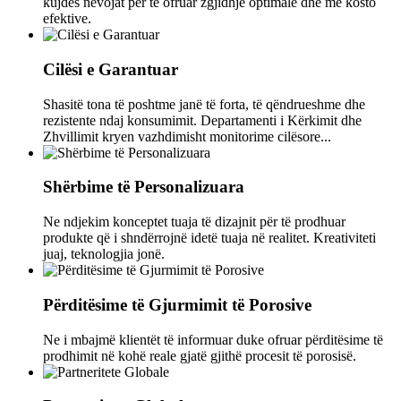
kujdes nevojat për të ofruar zgjidhje optimale dhe me kosto
efektive.
Cilësi e Garantuar
Shasitë tona të poshtme janë të forta, të qëndrueshme dhe
rezistente ndaj konsumimit. Departamenti i Kërkimit dhe
Zhvillimit kryen vazhdimisht monitorime cilësore...
Shërbime të Personalizuara
Ne ndjekim konceptet tuaja të dizajnit për të prodhuar
produkte që i shndërrojnë idetë tuaja në realitet. Kreativiteti
juaj, teknologjia jonë.
Përditësime të Gjurmimit të Porosive
Ne i mbajmë klientët të informuar duke ofruar përditësime të
prodhimit në kohë reale gjatë gjithë procesit të porosisë.