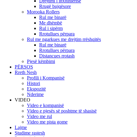
Drejtimi i inxhinierisë
Rrugë bujqësore
Morooka Rollers
Rul me binarë
Me dhëmbë
Rul i sipërm
Rrotullues përpara
Rul me ngarkues me drejtim rrëshqitës
Rul me binarë
Rrotullues përpara
Distancues rrotash
Pjesë këmbimi
PËRSOS
Rreth Nesh
Profili i Kompanisë
Histori
Ekspozitë
Nderime
VIDEO
Video e kompanisë
Video e pjesës së poshtme të shasisë
Video me rul
Video me pista gome
Lajme
Studime rastesh