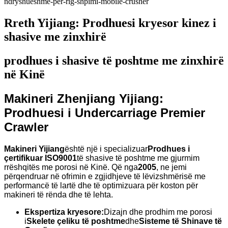
Rreth Yijiang: Prodhuesi kryesor kinez i
shasive me zinxhirë
prodhues i shasive të poshtme me zinxhirë
në Kinë
Makineri Zhenjiang Yijiang:
Prodhuesi i Undercarriage Premier
Crawler
Makineri Yijiang
është një i specializuar
Prodhues i
çertifikuar ISO9001
të shasive të poshtme me gjurmim
rrëshqitës me porosi në Kinë. Që nga
2005
, ne jemi
përqendruar në ofrimin e zgjidhjeve të lëvizshmërisë me
performancë të lartë dhe të optimizuara për koston për
makineri të rënda dhe të lehta.
Ekspertiza kryesore:
Dizajn dhe prodhim me porosi
i
Skelete çeliku të poshtme
dhe
Sisteme të Shinave të