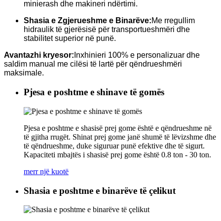
minierash dhe makineri ndërtimi.
Shasia e Zgjerueshme e Binarëve:
Me rregullim
hidraulik të gjerësisë për transportueshmëri dhe
stabilitet superior në punë.
Avantazhi kryesor:
Inxhinieri 100% e personalizuar dhe
saldim manual me cilësi të lartë për qëndrueshmëri
maksimale.
Pjesa e poshtme e shinave të gomës
Pjesa e poshtme e shasisë prej gome është e qëndrueshme në
të gjitha rrugët. Shinat prej gome janë shumë të lëvizshme dhe
të qëndrueshme, duke siguruar punë efektive dhe të sigurt.
Kapaciteti mbajtës i shasisë prej gome është 0.8 ton - 30 ton.
merr një kuotë
Shasia e poshtme e binarëve të çelikut