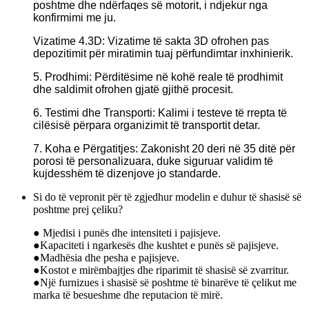
poshtme dhe ndërfaqes së motorit, i ndjekur nga
konfirmimi me ju.
Vizatime 4.3D: Vizatime të sakta 3D ofrohen pas
depozitimit për miratimin tuaj përfundimtar inxhinierik.
5. Prodhimi: Përditësime në kohë reale të prodhimit
dhe saldimit ofrohen gjatë gjithë procesit.
6. Testimi dhe Transporti: Kalimi i testeve të rrepta të
cilësisë përpara organizimit të transportit detar.
7. Koha e Përgatitjes: Zakonisht 20 deri në 35 ditë për
porosi të personalizuara, duke siguruar validim të
kujdesshëm të dizenjove jo standarde.
Si do të vepronit për të zgjedhur modelin e duhur të shasisë së
poshtme prej çeliku?
● Mjedisi i punës dhe intensiteti i pajisjeve.
●Kapaciteti i ngarkesës dhe kushtet e punës së pajisjeve.
●Madhësia dhe pesha e pajisjeve.
●Kostot e mirëmbajtjes dhe riparimit të shasisë së zvarritur.
●Një furnizues i shasisë së poshtme të binarëve të çelikut me
marka të besueshme dhe reputacion të mirë.