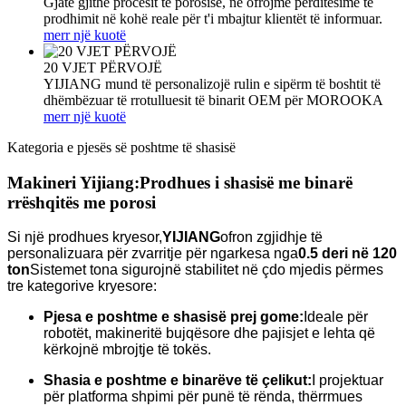
Gjatë gjithë procesit të porosisë, ne ofrojmë përditësime të
prodhimit në kohë reale për t'i mbajtur klientët të informuar.
merr një kuotë
20 VJET PËRVOJË
YIJIANG mund të personalizojë rulin e sipërm të boshtit të
dhëmbëzuar të rrotulluesit të binarit OEM për MOROOKA
merr një kuotë
Kategoria e pjesës së poshtme të shasisë
Makineri Yijiang:
Prodhues i shasisë me binarë
rrëshqitës me porosi
Si një prodhues kryesor,
YIJIANG
ofron zgjidhje të
personalizuara për zvarritje për ngarkesa nga
0.5 deri në 120
ton
Sistemet tona sigurojnë stabilitet në çdo mjedis përmes
tre kategorive kryesore:
Pjesa e poshtme e shasisë prej gome:
Ideale për
robotët, makineritë bujqësore dhe pajisjet e lehta që
kërkojnë mbrojtje të tokës.
Shasia e poshtme e binarëve të çelikut:
I projektuar
për platforma shpimi për punë të rënda, thërrmues