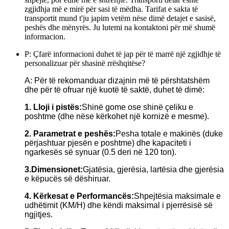
zgjidhja më e mirë për sasi të mëdha. Tarifat e sakta të
transportit mund t'ju japim vetëm nëse dimë detajet e sasisë,
peshës dhe mënyrës. Ju lutemi na kontaktoni për më shumë
informacion.
P: Çfarë informacioni duhet të jap për të marrë një zgjidhje të
personalizuar për shasinë rrëshqitëse?
A: Për të rekomanduar dizajnin më të përshtatshëm
dhe për të ofruar një kuotë të saktë, duhet të dimë:
1. Lloji i pistës:
Shinë gome ose shinë çeliku e
poshtme (dhe nëse kërkohet një kornizë e mesme).
2. Parametrat e peshës:
Pesha totale e makinës (duke
përjashtuar pjesën e poshtme) dhe kapaciteti i
ngarkesës së synuar (0.5 deri në 120 ton).
3.Dimensionet:
Gjatësia, gjerësia, lartësia dhe gjerësia
e këpucës së dëshiruar.
4. Kërkesat e Performancës:
Shpejtësia maksimale e
udhëtimit (KM/H) dhe këndi maksimal i pjerrësisë së
ngjitjes.