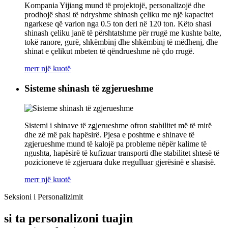
Kompania Yijiang mund të projektojë, personalizojë dhe
prodhojë shasi të ndryshme shinash çeliku me një kapacitet
ngarkese që varion nga 0.5 ton deri në 120 ton. Këto shasi
shinash çeliku janë të përshtatshme për rrugë me kushte balte,
tokë ranore, gurë, shkëmbinj dhe shkëmbinj të mëdhenj, dhe
shinat e çelikut mbeten të qëndrueshme në çdo rrugë.
merr një kuotë
Sisteme shinash të zgjerueshme
Sistemi i shinave të zgjerueshme ofron stabilitet më të mirë
dhe zë më pak hapësirë. Pjesa e poshtme e shinave të
zgjerueshme mund të kalojë pa probleme nëpër kalime të
ngushta, hapësirë ​​të kufizuar transporti dhe stabilitet shtesë të
pozicioneve të zgjeruara duke rregulluar gjerësinë e shasisë.
merr një kuotë
Seksioni i Personalizimit
si ta personalizoni tuajin