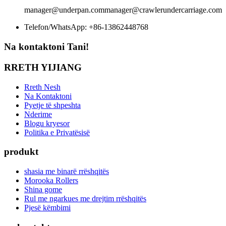
manager@underpan.com
manager@crawlerundercarriage.com
Telefon/WhatsApp: +86-13862448768
Na kontaktoni Tani!
RRETH YIJIANG
Rreth Nesh
Na Kontaktoni
Pyetje të shpeshta
Nderime
Blogu kryesor
Politika e Privatësisë
produkt
shasia me binarë rrëshqitës
Morooka Rollers
Shina gome
Rul me ngarkues me drejtim rrëshqitës
Pjesë këmbimi