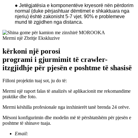
● Jetëgjatësia e komponentëve kryesorë nën përdorim
normal (duke përjashtuar dëmtimet e shkaktuara nga
njeriu) është zakonisht 5-7 vjet. 90% e problemeve
mund të zgjidhen nga distanca.
Merrni një Zbritje Ekskluzive
kërkoni një porosi
programi i gjurmimit të crawler-
it
zgjidhje për pjesën e poshtme të shasisë
Filloni projektin tuaj sot, ju do të:
Merrni një raport falas të analizës së aplikacionit me rekomandime
praktike dhe foto.
Merrni këshilla profesionale nga inxhinierët tanë brenda 24 orëve.
Mësoni konfigurimin dhe modelin më të përshtatshëm për pjesën e
poshtme të shinave tuaja.
Email: