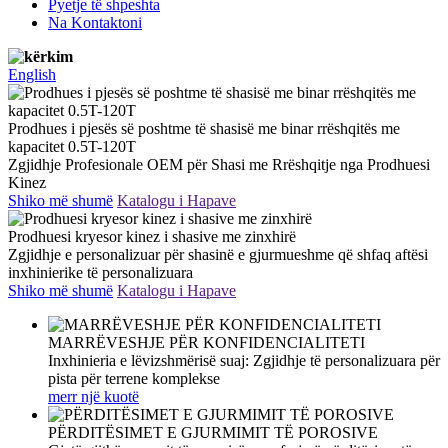
Pyetje të shpeshta
Na Kontaktoni
English
Prodhues i pjesës së poshtme të shasisë me binar rrëshqitës me
kapacitet 0.5T-120T
Zgjidhje Profesionale OEM për Shasi me Rrëshqitje nga Prodhuesi
Kinez
Shiko më shumë
Katalogu i Hapave
Prodhuesi kryesor kinez i shasive me zinxhirë
Zgjidhje e personalizuar për shasinë e gjurmueshme që shfaq aftësi
inxhinierike të personalizuara
Shiko më shumë
Katalogu i Hapave
MARRËVESHJE PËR KONFIDENCIALITETI
Inxhinieria e lëvizshmërisë suaj: Zgjidhje të personalizuara për
pista për terrene komplekse
merr një kuotë
PËRDITËSIMET E GJURMIMIT TË POROSIVE