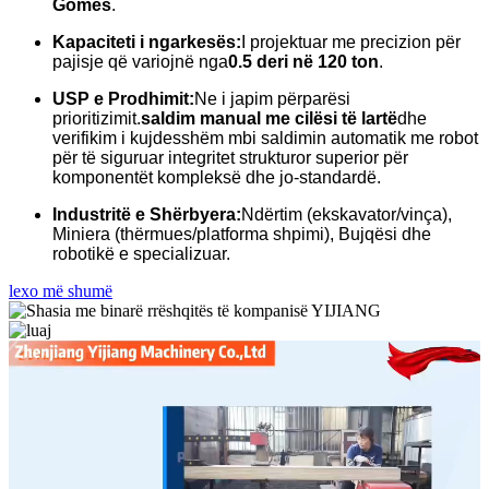
Gomës
.
Kapaciteti i ngarkesës:
I projektuar me precizion për
pajisje që variojnë nga
0.5 deri në 120 ton
.
USP e Prodhimit:
Ne i japim përparësi
prioritizimit.
saldim manual me cilësi të lartë
dhe
verifikim i kujdesshëm mbi saldimin automatik me robot
për të siguruar integritet strukturor superior për
komponentët kompleksë dhe jo-standardë.
Industritë e Shërbyera:
Ndërtim (ekskavator/vinça),
Miniera (thërmues/platforma shpimi), Bujqësi dhe
robotikë e specializuar.
lexo më shumë