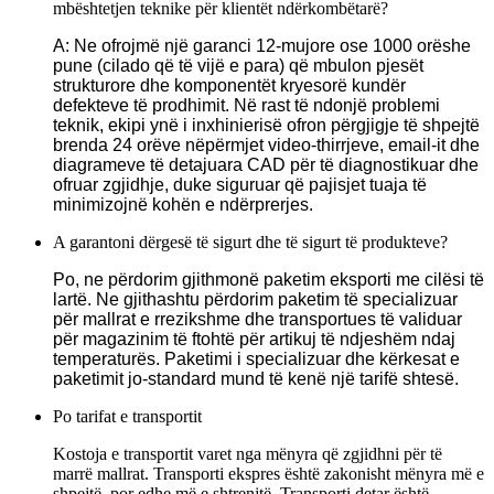
mbështetjen teknike për klientët ndërkombëtarë?
A: Ne ofrojmë një garanci 12-mujore ose 1000 orëshe
pune (cilado që të vijë e para) që mbulon pjesët
strukturore dhe komponentët kryesorë kundër
defekteve të prodhimit. Në rast të ndonjë problemi
teknik, ekipi ynë i inxhinierisë ofron përgjigje të shpejtë
brenda 24 orëve nëpërmjet video-thirrjeve, email-it dhe
diagrameve të detajuara CAD për të diagnostikuar dhe
ofruar zgjidhje, duke siguruar që pajisjet tuaja të
minimizojnë kohën e ndërprerjes.
A garantoni dërgesë të sigurt dhe të sigurt të produkteve?
Po, ne përdorim gjithmonë paketim eksporti me cilësi të
lartë. Ne gjithashtu përdorim paketim të specializuar
për mallrat e rrezikshme dhe transportues të validuar
për magazinim të ftohtë për artikuj të ndjeshëm ndaj
temperaturës. Paketimi i specializuar dhe kërkesat e
paketimit jo-standard mund të kenë një tarifë shtesë.
Po tarifat e transportit
Kostoja e transportit varet nga mënyra që zgjidhni për të
marrë mallrat. Transporti ekspres është zakonisht mënyra më e
shpejtë, por edhe më e shtrenjtë. Transporti detar është