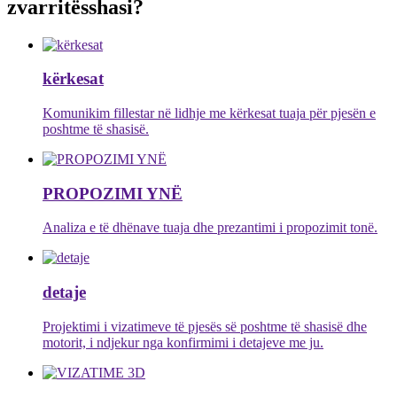
zvarritës
shasi
?
kërkesat
Komunikim fillestar në lidhje me kërkesat tuaja për pjesën e
poshtme të shasisë.
PROPOZIMI YNË
Analiza e të dhënave tuaja dhe prezantimi i propozimit tonë.
detaje
Projektimi i vizatimeve të pjesës së poshtme të shasisë dhe
motorit, i ndjekur nga konfirmimi i detajeve me ju.