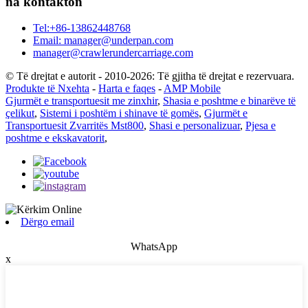
na kontakton
Tel:+86-13862448768
Email: manager@underpan.com
manager@crawlerundercarriage.com
© Të drejtat e autorit - 2010-2026: Të gjitha të drejtat e rezervuara.
Produkte të Nxehta
-
Harta e faqes
-
AMP Mobile
Gjurmët e transportuesit me zinxhir
,
Shasia e poshtme e binarëve të
çelikut
,
Sistemi i poshtëm i shinave të gomës
,
Gjurmët e
Transportuesit Zvarritës Mst800
,
Shasi e personalizuar
,
Pjesa e
poshtme e ekskavatorit
,
Dërgo email
WhatsApp
x