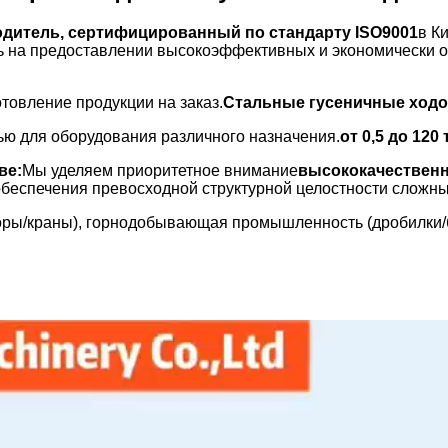
дитель, сертифицированный по стандарту ISO9001
в К
ь на предоставлении высокоэффективных и экономически 
отовление продукции на заказ.
Стальные гусеничные ходо
ью для оборудования различного назначения.
от 0,5 до 120
ве:
Мы уделяем приоритетное внимание
высококачественн
беспечения превосходной структурной целостности сложны
оры/краны), горнодобывающая промышленность (дробилки/б