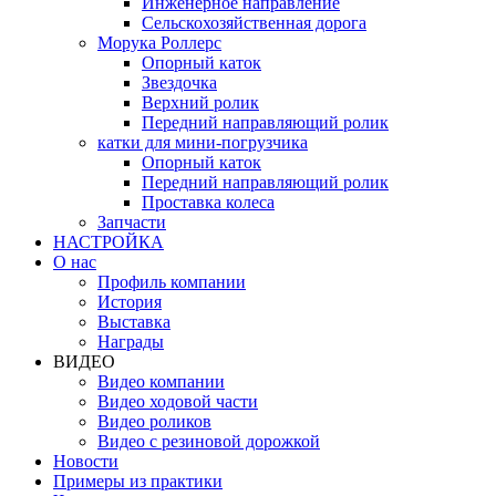
Инженерное направление
Сельскохозяйственная дорога
Морука Роллерс
Опорный каток
Звездочка
Верхний ролик
Передний направляющий ролик
катки для мини-погрузчика
Опорный каток
Передний направляющий ролик
Проставка колеса
Запчасти
НАСТРОЙКА
О нас
Профиль компании
История
Выставка
Награды
ВИДЕО
Видео компании
Видео ходовой части
Видео роликов
Видео с резиновой дорожкой
Новости
Примеры из практики