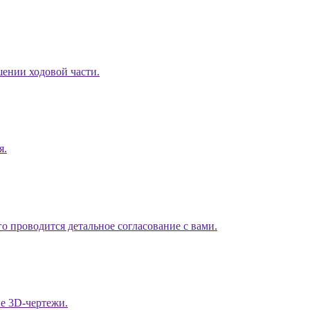
ении ходовой части.
я.
го проводится детальное согласование с вами.
е 3D-чертежи.