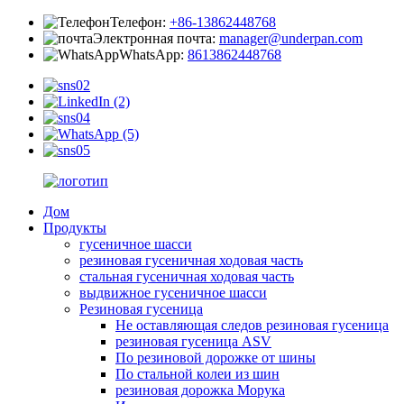
Телефон:
+86-13862448768
Электронная почта:
manager@underpan.com
WhatsApp:
8613862448768
Дом
Продукты
гусеничное шасси
резиновая гусеничная ходовая часть
стальная гусеничная ходовая часть
выдвижное гусеничное шасси
Резиновая гусеница
Не оставляющая следов резиновая гусеница
резиновая гусеница ASV
По резиновой дорожке от шины
По стальной колеи из шин
резиновая дорожка Морука