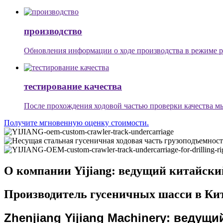
производство
Обновления информации о ходе производства в режиме ре
тестирование качества
После прохождения ходовой частью проверки качества м
Получите мгновенную оценку стоимости.
О компании Yijiang: ведущий китайски
Производитель гусеничных шасси в Ки
Zhenjiang Yijiang Machinery: веду