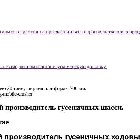
ального времени на протяжении всего производственного процес
ы незамедлительно организуем морскую доставку.
й производитель гусеничных шасси.
тае
щий производитель гусеничных ходовы