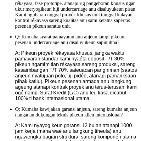
rékayasa, fase prototipe, atanapi rig pangeboran khusus ngan
ukur meryogikeun hiji undercarriage anu disaluyukeun pisan.
Kami ngubaran unggal proyék khusus unit tunggal kalayan
kontrol rékayasa sareng kualitas anu sami ketatna sapertos
pesenan pikeun saratus unit.
Q: Kumaha syarat pamayaran anu anjeun tampi pikeun
pesenan undercarriage anu disaluyukeun sapinuhna?
A: Pikeun proyék rékayasa khusus, jangka waktu
pamayaran standar kami nyaéta deposit T/T 30%
pikeun ngamimitian rékayasa sareng produksi, sareng
kasaimbangan T/T 70% sateuacan pangiriman (saatos
anjeun nyatujuan poto, uji pidéo, atanapi pamariksaan
pihak katilu). Pikeun pesenan armada anu langkung
ageung atanapi kontrak proyék anu terus-terusan, kami
ogé nampi Surat Kredit (L/C) anu teu tiasa dicabut
100% ti bank internasional utama.
Q: Kumaha kawijakan garansi anjeun, sareng kumaha anjeun
nanganan dukungan téknis pikeun klien internasional?
A: Kami nyayogikeun garansi 12 bulan atanapi 1000
jam kerja (mana waé anu langkung tiheula) anu
ngawengku bagian struktural sareng komponén utama