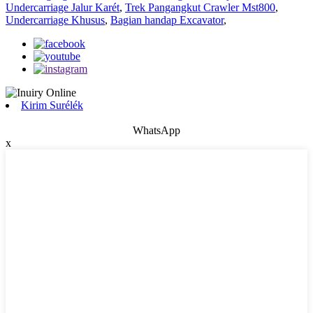
Undercarriage Jalur Karét
,
Trek Pangangkut Crawler Mst800
,
Undercarriage Khusus
,
Bagian handap Excavator
,
Kirim Surélék
WhatsApp
x