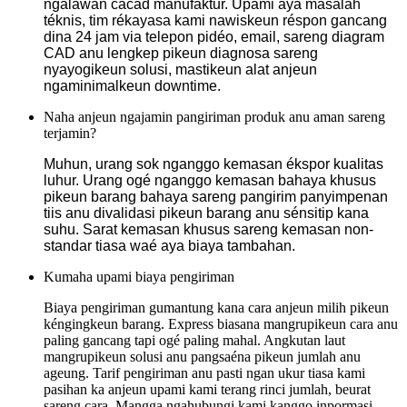
ngalawan cacad manufaktur. Upami aya masalah
téknis, tim rékayasa kami nawiskeun réspon gancang
dina 24 jam via telepon pidéo, email, sareng diagram
CAD anu lengkep pikeun diagnosa sareng
nyayogikeun solusi, mastikeun alat anjeun
ngaminimalkeun downtime.
Naha anjeun ngajamin pangiriman produk anu aman sareng
terjamin?
Muhun, urang sok nganggo kemasan ékspor kualitas
luhur. Urang ogé nganggo kemasan bahaya khusus
pikeun barang bahaya sareng pangirim panyimpenan
tiis anu divalidasi pikeun barang anu sénsitip kana
suhu. Sarat kemasan khusus sareng kemasan non-
standar tiasa waé aya biaya tambahan.
Kumaha upami biaya pengiriman
Biaya pengiriman gumantung kana cara anjeun milih pikeun
kéngingkeun barang. Express biasana mangrupikeun cara anu
paling gancang tapi ogé paling mahal. Angkutan laut
mangrupikeun solusi anu pangsaéna pikeun jumlah anu
ageung. Tarif pengiriman anu pasti ngan ukur tiasa kami
pasihan ka anjeun upami kami terang rinci jumlah, beurat
sareng cara. Mangga ngahubungi kami kanggo inpormasi