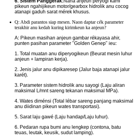
6. Sistem Panggerak:
Naha anjeun peryogi kami
pikeun ngahijikeun motor/gearbox hidrolik anu cocog
atanapi gaduh sarat mérek khusus.
Q: Abdi parantos siap mesen. Naon daptar cék parameter
terakhir anu kedah kuring kirimkeun ka anjeun?
A: Pikeun masihan anjeun gambar rékayasa ahir,
punten pasihan parameter "Golden Genep" ieu:
1. Total muatan anu diperyogikeun (Beurat mesin luhur
anjeun + lampiran kerja).
2. Jenis jalur anu dipikaresep (Jalur baja atanapi jalur
karét).
3. Parameter sistem hidrolik anu sayogi (Laju aliran
maksimal L/mnt sareng tekanan maksimal MPa).
4. Wates diménsi (Total lébar sareng panjang maksimal
anu diidinan pikeun wates transportasi).
5. Sarat laju gawé (Laju handap/Laju luhur).
6. Pedaran rupa bumi anu lengkep (contona, batu
teuas, leutak, keusik, sudut lamping).