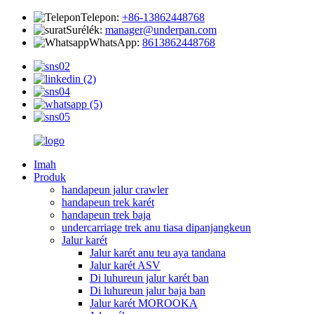
Telepon:
+86-13862448768
Surélék:
manager@underpan.com
WhatsApp:
8613862448768
Imah
Produk
handapeun jalur crawler
handapeun trek karét
handapeun trek baja
undercarriage trek anu tiasa dipanjangkeun
Jalur karét
Jalur karét anu teu aya tandana
Jalur karét ASV
Di luhureun jalur karét ban
Di luhureun jalur baja ban
Jalur karét MOROOKA