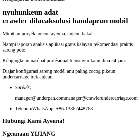
nyuhunkeun adat
crawler dilacak
solusi handapeun mobil
Mimitian proyék anjeun ayeuna, anjeun bakal:
Nampi laporan analisis aplikasi gratis kalayan rekomendasi praktis
sareng poto.
Kéngingkeun naséhat profésional ti insinyur kami dina 24 jam.
Diajar konfigurasi sareng modél anu paling cocog pikeun
undercarriage trek anjeun.
Surélék:
manager@underpan.com
manager@crawlerundercarriage.com
Telepon/WhatsApp: +86-13862448768
Hubungi Kami Ayeuna!
Ngeunaan YIJIANG