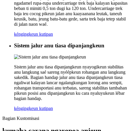
ngadamel rupa-rupa undercarriage trek baja kalayan kapasitas
beban ti mimiti 0,5 ton dugi ka 120 ton. Undercarriage trek
baja ieu cocog pikeun jalan anu kaayaanana leutak, taneuh
keusik, batu, jeung batu-batu gede, sarta trek baja tetep stabil
di jalan naon waé.
kéngingkeun kutipan
Sistem jalur anu tiasa dipanjangkeun
Sistem jalur anu tiasa dipanjangkeun nyayogikeun stabilitas
anu langkung saé sareng nyéépkeun rohangan anu langkung
sakedik. Bagian handap jalur anu tiasa dipanjangkeun tiasa
ngaliwat kalayan lancar ngalangkungan lorong anu sempit,
rohangan transportasi anu terbatas, sareng stabilitas tambahan
pikeun posisi anu dipanjangkeun ku cara nyaluyukeun lébar
bagian handap.
kéngingkeun kutipan
Bagian Kustomisasi
kumaha carana ngaropea anjeun