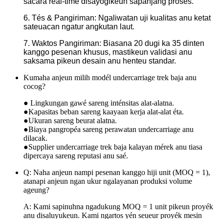
sacara real-time disayogikeun sapanjang prosés.
6. Tés & Pangiriman: Ngaliwatan uji kualitas anu ketat
sateuacan ngatur angkutan laut.
7. Waktos Pangiriman: Biasana 20 dugi ka 35 dinten
kanggo pesenan khusus, mastikeun validasi anu
saksama pikeun desain anu henteu standar.
Kumaha anjeun milih modél undercarriage trek baja anu
cocog?
● Lingkungan gawé sareng inténsitas alat-alatna.
●Kapasitas beban sareng kaayaan kerja alat-alat éta.
●Ukuran sareng beurat alatna.
●Biaya pangropéa sareng perawatan undercarriage anu
dilacak.
●Supplier undercarriage trek baja kalayan mérek anu tiasa
dipercaya sareng reputasi anu saé.
Q: Naha anjeun nampi pesenan kanggo hiji unit (MOQ = 1),
atanapi anjeun ngan ukur ngalayanan produksi volume
ageung?
A: Kami sapinuhna ngadukung MOQ = 1 unit pikeun proyék
anu disaluyukeun. Kami ngartos yén seueur proyék mesin