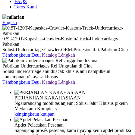
FAQS
Taros Kami
English
0.5T-120T-Kapasitas-Crawler-Kustom-Track-Undercarriage-
Pabrikan
Solusi-Undercarriage-Crawler-OEM-Profesional-ti-Pabrikan-Cina
Témbongkeun Deui
Katalog Léngkah
Pabrikan Undercarriages Rel Unggulan di Cina
Solusi undercarriage anu dilacak khusus anu nampilkeun
kamampuan rékayasa khusus
Témbongkeun Deui
Katalog Léngkah
PERJANJIAN KARAHASIAAN
Ngararancang mobilitas anjeun: Solusi Jalur Khusus pikeun
Medan anu Kompleks
kéngingkeun kutipan
Apdet Pelacakan Pesenan
Sapanjang prosés pesenan, kami nyayogikeun apdet produksi