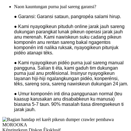
Naon kauntungan purna jual sareng garansi?
● Garansi: Garansi sataun, pangropéa salami hirup.
● Kami nyayogikeun pituduh online jarak jauh sareng
dukungan parangkat lunak pikeun operasi jarak jauh
anu merenah. Kami nawiskeun suku cadang pikeun
komponén anu rentan sareng bakal ngagentos
komponén inti nalika ruksak, nyayogikeun pitunjuk
pidéo atanapi téks.
● Kami nyayogikeun pidéo purna jual sareng manual
pangguna. Salian ti éta, kami gaduh tim dukungan
purna jual anu profésional. Insinyur nyayogikeun
layanan hiji-hiji ngalangkungan pidéo, konperénsi,
téks, sareng sora, sareng nawiskeun dukungan 24 jam.
● Umur komponén inti dina panggunaan normal (teu
kaasup karusakan anu disababkeun ku manusa)
biasana 5-7 taun. 90% masalah tiasa direngsekeun ti
jarak jauh.
Kéngingkeun Diskon Éksklusif