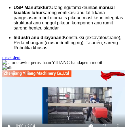
USP Manufaktur:
Urang ngutamakeun
las manual
kualitas luhur
sareng verifikasi anu taliti kana
pangelasan robot otomatis pikeun mastikeun integritas
struktural anu unggul pikeun komponén anu rumit
sareng henteu standar.
Industri anu dilayanan:
Konstruksi (excavator/crane),
Pertambangan (crusher/drilling rig), Tatanén, sareng
Robotika khusus.
maca deui