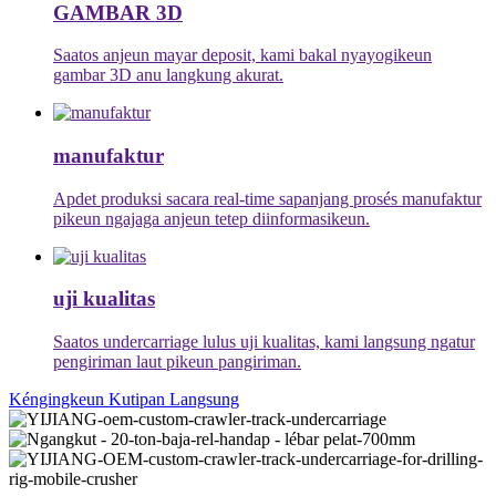
GAMBAR 3D
Saatos anjeun mayar deposit, kami bakal nyayogikeun
gambar 3D anu langkung akurat.
manufaktur
Apdet produksi sacara real-time sapanjang prosés manufaktur
pikeun ngajaga anjeun tetep diinformasikeun.
uji kualitas
Saatos undercarriage lulus uji kualitas, kami langsung ngatur
pengiriman laut pikeun pangiriman.
Kéngingkeun Kutipan Langsung