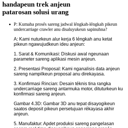
handapeun trek anjeun
patarosan solusi urang
P: Kumaha prosés sareng jadwal léngkah-léngkah pikeun
undercarriage crawler anu disaluyukeun sapinuhna?
A: Kami nuturkeun alur kerja 6 léngkah anu ketat
pikeun ngawujudkeun ideu anjeun:
1. Sarat & Komunikasi: Diskusi awal ngeunaan
parameter sareng aplikasi mesin anjeun.
2. Presentasi Proposal: Kami nganalisis data anjeun
sareng nampilkeun proposal anu direkayasa.
3. Konfirmasi Rincian: Desain téknis tina rangka
undercarriage sareng antarmuka motor, dituturkeun ku
konfirmasi sareng anjeun.
Gambar 4.3D: Gambar 3D anu tepat disayogikeun
saatos deposit pikeun persetujuan rékayasa akhir
anjeun.
5. Manufaktur: Apdet produksi sareng pangelasan