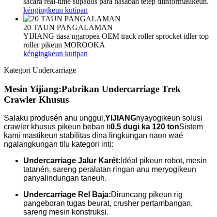
sacara real-time supados para nasabah tetep diinformasikeun.
kéngingkeun kutipan
20 TAUN PANGALAMAN
YIJIANG tiasa ngaropea OEM track roller sprocket idler top
roller pikeun MOROOKA
kéngingkeun kutipan
Kategori Undercarriage
Mesin Yijiang:
Pabrikan Undercarriage Trek
Crawler Khusus
Salaku produsén anu unggul,
YIJIANG
nyayogikeun solusi
crawler khusus pikeun beban ti
0,5 dugi ka 120 ton
Sistem
kami mastikeun stabilitas dina lingkungan naon waé
ngalangkungan tilu kategori inti:
Undercarriage Jalur Karét:
Idéal pikeun robot, mesin
tatanén, sareng peralatan ringan anu meryogikeun
panyalindungan taneuh.
Undercarriage Rel Baja:
Dirancang pikeun rig
pangeboran tugas beurat, crusher pertambangan,
sareng mesin konstruksi.