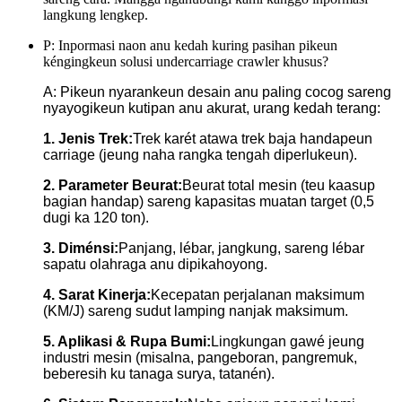
langkung lengkep.
P: Inpormasi naon anu kedah kuring pasihan pikeun
kéngingkeun solusi undercarriage crawler khusus?
A: Pikeun nyarankeun desain anu paling cocog sareng
nyayogikeun kutipan anu akurat, urang kedah terang:
1. Jenis Trek:
Trek karét atawa trek baja handapeun
carriage (jeung naha rangka tengah diperlukeun).
2. Parameter Beurat:
Beurat total mesin (teu kaasup
bagian handap) sareng kapasitas muatan target (0,5
dugi ka 120 ton).
3. Diménsi:
Panjang, lébar, jangkung, sareng lébar
sapatu olahraga anu dipikahoyong.
4. Sarat Kinerja:
Kecepatan perjalanan maksimum
(KM/J) sareng sudut lamping nanjak maksimum.
5. Aplikasi & Rupa Bumi:
Lingkungan gawé jeung
industri mesin (misalna, pangeboran, pangremuk,
beberesih ku tanaga surya, tatanén).