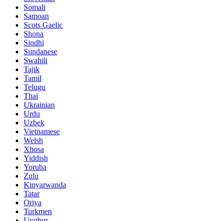
Somali
Samoan
Scots Gaelic
Shona
Sindhi
Sundanese
Swahili
Tajik
Tamil
Telugu
Thai
Ukrainian
Urdu
Uzbek
Vietnamese
Welsh
Xhosa
Yiddish
Yoruba
Zulu
Kinyarwanda
Tatar
Oriya
Turkmen
Uyghur