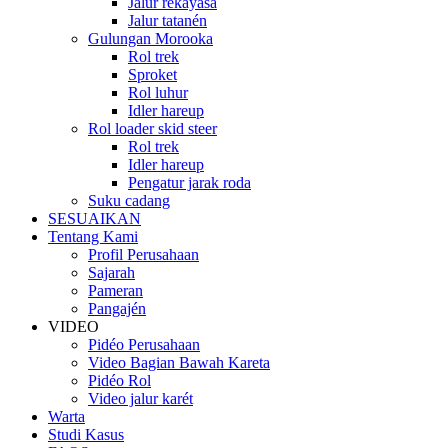
Jalur rékayasa
Jalur tatanén
Gulungan Morooka
Rol trek
Sproket
Rol luhur
Idler hareup
Rol loader skid steer
Rol trek
Idler hareup
Pengatur jarak roda
Suku cadang
SESUAIKAN
Tentang Kami
Profil Perusahaan
Sajarah
Pameran
Pangajén
VIDEO
Pidéo Perusahaan
Video Bagian Bawah Kareta
Pidéo Rol
Video jalur karét
Warta
Studi Kasus