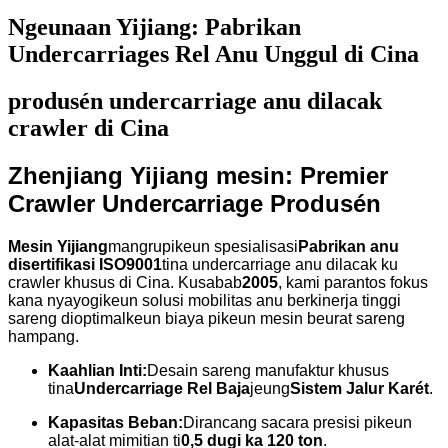
Ngeunaan Yijiang: Pabrikan
Undercarriages Rel Anu Unggul di Cina
produsén undercarriage anu dilacak
crawler di Cina
Zhenjiang Yijiang mesin: Premier
Crawler Undercarriage Produsén
Mesin Yijiang
mangrupikeun spesialisasi
Pabrikan anu
disertifikasi ISO9001
tina undercarriage anu dilacak ku
crawler khusus di Cina. Kusabab
2005
, kami parantos fokus
kana nyayogikeun solusi mobilitas anu berkinerja tinggi
sareng dioptimalkeun biaya pikeun mesin beurat sareng
hampang.
Kaahlian Inti:
Desain sareng manufaktur khusus
tina
Undercarriage Rel Baja
jeung
Sistem Jalur Karét
.
Kapasitas Beban:
Dirancang sacara presisi pikeun
alat-alat mimitian ti
0,5 dugi ka 120 ton
.