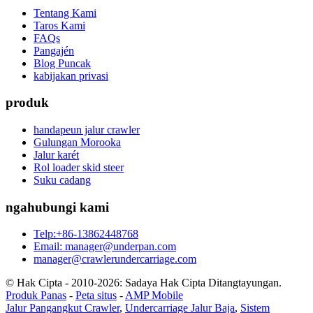
Tentang Kami
Taros Kami
FAQs
Pangajén
Blog Puncak
kabijakan privasi
produk
handapeun jalur crawler
Gulungan Morooka
Jalur karét
Rol loader skid steer
Suku cadang
ngahubungi kami
Telp:+86-13862448768
Email: manager@underpan.com
manager@crawlerundercarriage.com
© Hak Cipta - 2010-2026: Sadaya Hak Cipta Ditangtayungan.
Produk Panas
-
Peta situs
-
AMP Mobile
Jalur Pangangkut Crawler
,
Undercarriage Jalur Baja
,
Sistem