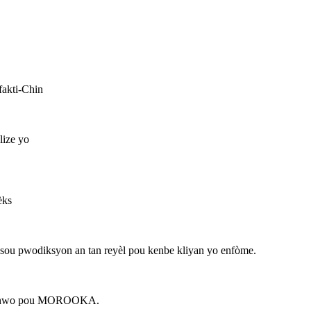
fakti-Chin
lize yo
èks
sou pwodiksyon an tan reyèl pou kenbe kliyan yo enfòme.
er anwo pou MOROOKA.