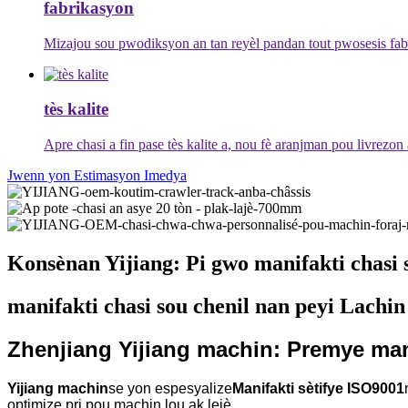
fabrikasyon
Mizajou sou pwodiksyon an tan reyèl pandan tout pwosesis fa
tès kalite
Apre chasi a fin pase tès kalite a, nou fè aranjman pou livrez
Jwenn yon Estimasyon Imedya
Konsènan Yijiang: Pi gwo manifakti chasi 
manifakti chasi sou chenil nan peyi Lachin
Zhenjiang Yijiang machin: Premye man
Yijiang machin
se yon espesyalize
Manifakti sètifye ISO9001
optimize pri pou machin lou ak lejè.