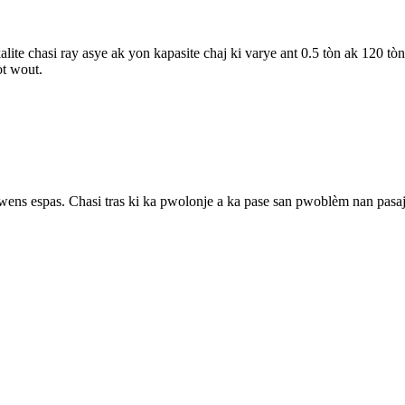
lite chasi ray asye ak yon kapasite chaj ki varye ant 0.5 tòn ak 120 tò
òt wout.
mwens espas. Chasi tras ki ka pwolonje a ka pase san pwoblèm nan pasaj 