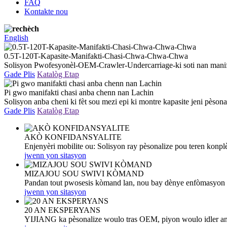
FAQ
Kontakte nou
English
0.5T-120T-Kapasite-Manifakti-Chasi-Chwa-Chwa-Chwa
Solisyon Pwofesyonèl-OEM-Crawler-Undercarriage-ki soti nan mani
Gade Plis
Katalòg Etap
Pi gwo manifakti chasi anba chenn nan Lachin
Solisyon anba cheni ki fèt sou mezi epi ki montre kapasite jeni pèsona
Gade Plis
Katalòg Etap
AKÒ KONFIDANSYALITE
Enjenyèri mobilite ou: Solisyon ray pèsonalize pou teren konpl
jwenn yon sitasyon
MIZAJOU SOU SWIVI KÒMAND
Pandan tout pwosesis kòmand lan, nou bay dènye enfòmasyon 
jwenn yon sitasyon
20 AN EKSPERYANS
YIJIANG ka pèsonalize woulo tras OEM, piyon woulo idl