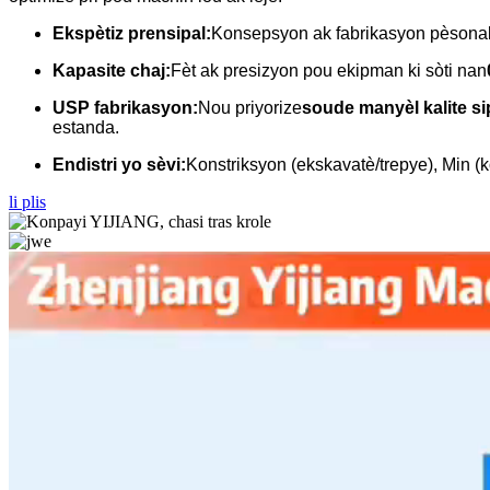
Ekspètiz prensipal:
Konsepsyon ak fabrikasyon pèsonal
Kapasite chaj:
Fèt ak presizyon pou ekipman ki sòti nan
USP fabrikasyon:
Nou priyorize
soude manyèl kalite si
estanda.
Endistri yo sèvi:
Konstriksyon (ekskavatè/trepye), Min (ko
li plis