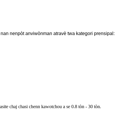
e nan nenpòt anviwònman atravè twa kategori prensipal:
asite chaj chasi chenn kawotchou a se 0.8 tòn - 30 tòn.