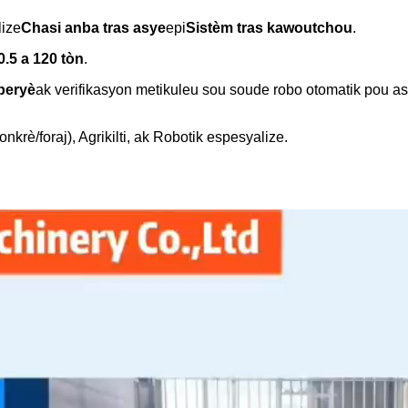
ize
Chasi anba tras asye
epi
Sistèm tras kawoutchou
.
0.5 a 120 tòn
.
peryè
ak verifikasyon metikuleu sou soude robo otomatik pou asi
nkrè/foraj), Agrikilti, ak Robotik espesyalize.