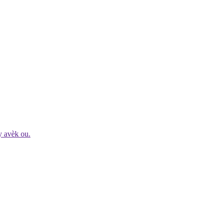
y avèk ou.