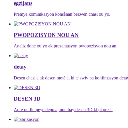
egzijans
Premye kominikasyon konsènan bezwen chasi ou yo.
PWOPOZISYON NOU AN
Analiz done ou yo ak prezantasyon pwopozisyon nou an.
detay
Desen chasi a ak desen motè a, ki te swiv pa konfimasyon deta
DESEN 3D
Apre ou fin peye depo a, nou bay desen 3D ki pi presi.