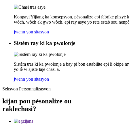
Konpayi Yijiang ka konsepsyon, pèsonalize epi fabrike plizyè ka
wòch, wòch ak gwo wòch, epi ray asye yo rete estab sou nenp
jwenn yon sitasyon
Sistèm ray ki ka pwolonje
Sistèm tras ki ka pwolonje a bay pi bon estabilite epi li okipe 
yo lè w ajiste lajè chasi a.
jwenn yon sitasyon
Seksyon Personnalizasyon
kijan pou pèsonalize ou
rakle
chasi
?