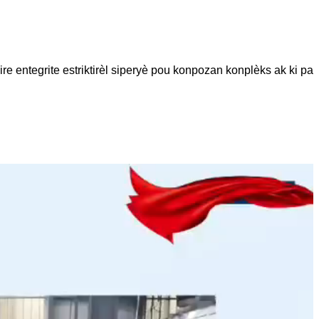
re entegrite estriktirèl siperyè pou konpozan konplèks ak ki pa