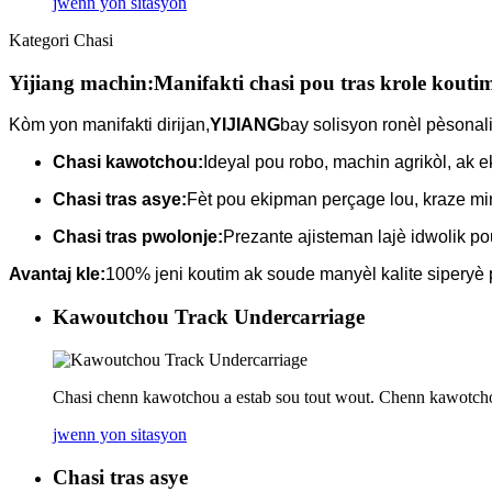
jwenn yon sitasyon
Kategori Chasi
Yijiang machin:
Manifakti chasi pou tras krole kouti
Kòm yon manifakti dirijan,
YIJIANG
bay solisyon ronèl pèsonal
Chasi kawotchou:
Ideyal pou robo, machin agrikòl, ak 
Chasi tras asye:
Fèt pou ekipman perçage lou, kraze mi
Chasi tras pwolonje:
Prezante ajisteman lajè idwolik pou
Avantaj kle:
100% jeni koutim ak soude manyèl kalite siperyè
Kawoutchou Track Undercarriage
Chasi chenn kawotchou a estab sou tout wout. Chenn kawotchou yo
jwenn yon sitasyon
Chasi tras asye