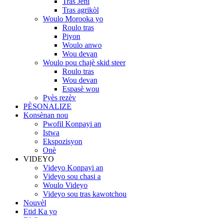
Tras Jeni
Tras agrikòl
Woulo Morooka yo
Roulo tras
Piyon
Woulo anwo
Wou devan
Woulo pou chajè skid steer
Roulo tras
Wou devan
Espasè wou
Pyès rezèv
PÈSONALIZE
Konsènan nou
Pwofil Konpayi an
Istwa
Ekspozisyon
Onè
VIDEYO
Videyo Konpayi an
Videyo sou chasi a
Woulo Videyo
Videyo sou tras kawotchou
Nouvèl
Etid Ka yo