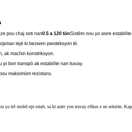
m
ize pou chaj soti nan
0.5 a 120 tòn
Sistèm nou yo asire estabilit
ekipman lejè ki bezwen pwoteksyon tè.
n, ak machin konstriksyon.
 pi bon transpò ak estabilite nan travay.
 pou maksimòm rezistans.
 trè mobil epi estab, sa ki asire yon travay efikas e an sekirite. Kap