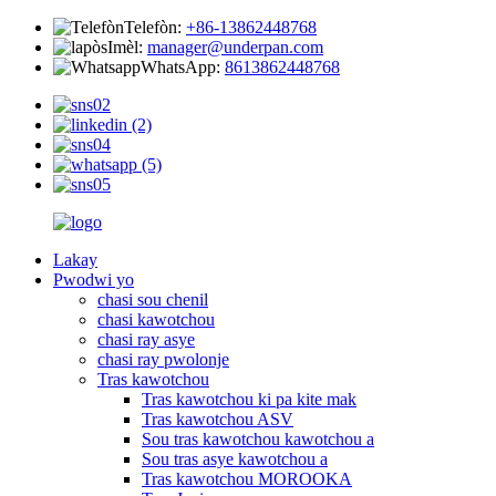
Telefòn:
+86-13862448768
Imèl:
manager@underpan.com
WhatsApp:
8613862448768
Lakay
Pwodwi yo
chasi sou chenil
chasi kawotchou
chasi ray asye
chasi ray pwolonje
Tras kawotchou
Tras kawotchou ki pa kite mak
Tras kawotchou ASV
Sou tras kawotchou kawotchou a
Sou tras asye kawotchou a
Tras kawotchou MOROOKA