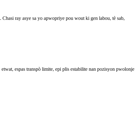
n. Chasi ray asye sa yo apwopriye pou wout ki gen labou, tè sab,
etwat, espas transpò limite, epi plis estabilite nan pozisyon pwolonje