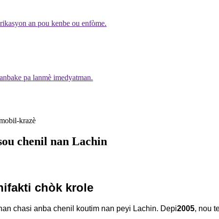
brikasyon an pou kenbe ou enfòme.
on anbake pa lanmè imedyatman.
sou chenil nan Lachin
ifakti chòk krole
nan chasi anba chenil koutim nan peyi Lachin. Depi
2005
, nou 