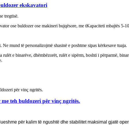
buldozer ekskavatori
e tregtisë.
avator ose buldozer ose makineri bujqësore, me t
Kapaciteti mbajtës 5-10
i. Ne mund të personalizojmë shasinë e poshtme sipas kërkesave tuaja.
 rulët e binarëve, dhëmbëzorët, rulët e sipërm, boshti i përparmë, binarë
e.
 me teh buldozeri për vinç ngritës.
llueshme për kalim të ngushtë dhe stabilitet maksimal gjatë oper