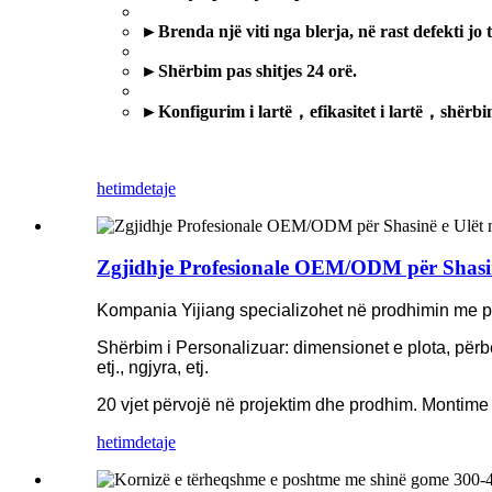
►
Brenda një viti nga blerja, në rast defekti jo
►
Shërbim pas shitjes 24 orë.
►
Konfigurim i lartë
，
efikasitet i lartë
，
shërbi
hetim
detaje
Zgjidhje Profesionale OEM/ODM për Shasin
Kompania Yijiang specializohet në prodhimin me po
Shërbim i Personalizuar: dimensionet e plota, përbë
etj., ngjyra, etj.
20 vjet përvojë në projektim dhe prodhim. Montime 
hetim
detaje