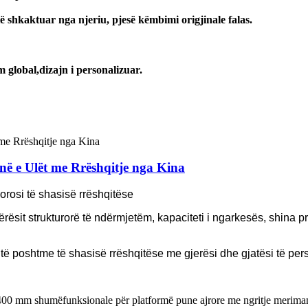
 të shkaktuar nga njeriu, pjesë këmbimi origjinale falas.
m global,
dizajn i personalizuar.
ë e Ulët me Rrëshqitje nga Kina
rosi të shasisë rrëshqitëse
rësit strukturorë të ndërmjetëm, kapaciteti i ngarkesës, shina pr
të poshtme të shasisë rrëshqitëse me gjerësi dhe gjatësi të per