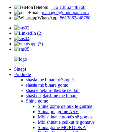
Telefoni:
+86-13862448768
Email:
manager@underpan.com
WhatsApp:
8613862448768
Shtëpi
Produkte
shasia me binarë rrëshqitës
shasia me binarë gome
shasi e hekurudhës së çelikut
shasi e zgjatshme me binarë
Shina gome
Shinë gome që nuk lë gjurmë
Shina prej gome ASV
Mbi shinat e gomës së gomës
Mbi shinat e çelikut të gomave
Shina gome MOROOKA