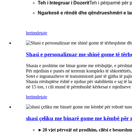
Teh i Integruar i Dozerit
Teh i përparmë për p
Ngarkesë e rëndë dhe qëndrueshmëri e la
hetim
detaje
Shasi e personalizuar me shinë gome të tër
Shasia e poshtme me binar gome me rrëshqitje, e përshtatu
Për mjedisin e punës në terrenin kompleks të shkretëtirës, 
Setet e ingranazheve të transmisionit janë të gjitha të pa
Shasia rrëshqitëse është e njohur për stabilitetin e saj të
në 15 ton, i cili mund të përmbushë kërkesat e mjediseve
hetim
detaje
shasi çeliku me binarë gome me këmbë për r
►20 vjet përvojë në prodhim, cilësi e besueshm