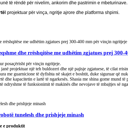
unë të rëndë për nivelim, ankorim dhe pastrimin e mbeturinave.
rtë
I projektuar për vinça, ngritje ajrore dhe platforma shpimi.
heqshme dhe rrëshqitëse me udhëtim zgjatues prej 300-4
r posaçërisht për vinçin ngritjeje.
​​janë projektuar një teh buldozeri dhe një pajisje zgjatuese, të cilat rri
jisura me guarnicione të dyfishta në skajet e boshtit, duke siguruar që n
 lartë dhe kapacitetin e lartë të ngarkesës. Shasia me shina gome mund të
 të ndryshme të funksionimit të makinës dhe nevojave të mbajtjes së nga
obotë tunelesh dhe prishjeje minash
e e produktit