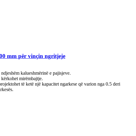
00 mm për vinçin ngritjeje
sin ndjeshëm kalueshmërinë e pajisjeve.
uk kërkohet mirëmbajtje.
 projektohet të ketë një kapacitet ngarkese që varion nga 0.5 deri
rkesës.