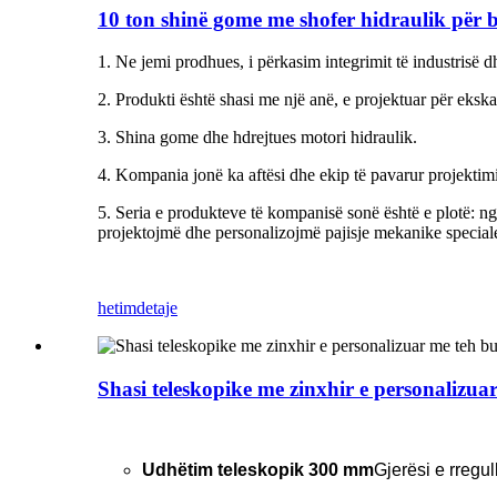
10 ton shinë gome me shofer hidraulik për 
1. Ne jemi prodhues, i përkasim integrimit të industrisë dh
2. Produkti është shasi me një anë, e projektuar për eksk
3. Shina gome dhe h
drejtues motori hidraulik.
4. Kompania jonë ka aftësi dhe ekip të pavarur projektim
5. Seria e produkteve të kompanisë sonë është e plotë: nga
projektojmë dhe personalizojmë pajisje mekanike special
hetim
detaje
Shasi teleskopike me zinxhir e personalizuar
Udhëtim teleskopik 300 mm
Gjerësi e rregu