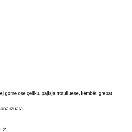
ej gome ose çeliku, pajisja rrotulluese, këmbët, grepat
sonalizuara.