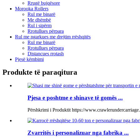
Rrugë bujqësore
Morooka Rollers
Rul me binarë
Me dhëmbë
Rul i sipërm
Rrotullues përpara
Rul me ngarkues me drejtim rrëshqitës
Rul me binarë
Rrotullues përpara
Distancues rrotash
Pjesë këmbimi
Produkte të paraqitura
Pjesa e poshtme e shinave të gomës ...
Përshkrimi i Produktit https://www.crawlerundercarriag
Zvarritës i personalizuar nga fabrika ...