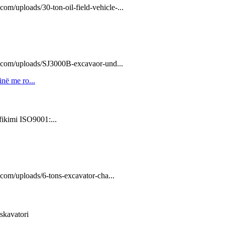
om/uploads/30-ton-oil-field-vehicle-...
e.com/uploads/SJ3000B-excavaor-und...
fikimi ISO9001:...
.com/uploads/6-tons-excavator-cha...