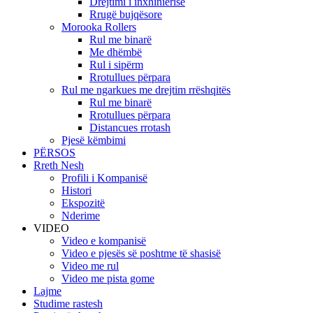
Drejtimi i inxhinierisë
Rrugë bujqësore
Morooka Rollers
Rul me binarë
Me dhëmbë
Rul i sipërm
Rrotullues përpara
Rul me ngarkues me drejtim rrëshqitës
Rul me binarë
Rrotullues përpara
Distancues rrotash
Pjesë këmbimi
PËRSOS
Rreth Nesh
Profili i Kompanisë
Histori
Ekspozitë
Nderime
VIDEO
Video e kompanisë
Video e pjesës së poshtme të shasisë
Video me rul
Video me pista gome
Lajme
Studime rastesh