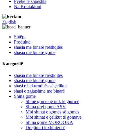
Pyetje të shpeshta
Na Kontaktoni
English
Shtëpi
Produkte
shasia me binarë rrëshqitës
shasia me binarë gome
Kategoritë
shasia me binarë rrëshqitës
shasia me binarë gome
shasi e hekurudhës së çelikut
shasi e zgjatshme me binarë
Shina gome
Shinë gome që nuk lë gjurmë
Shina prej gome ASV
Mbi shinat e gomës së gomës
Mbi shinat e çelikut të gomave
Shina gome MOROOKA
Drejtimi i inxhinierisë