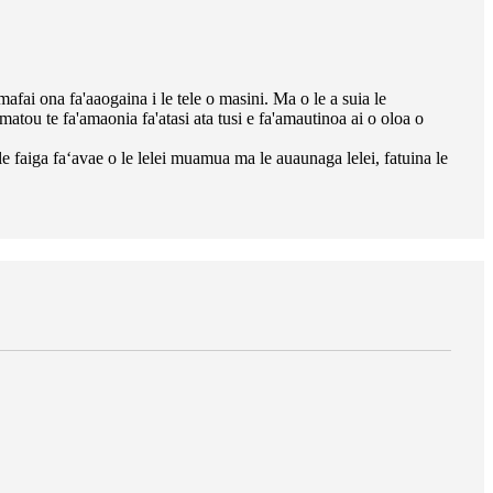
mafai ona fa'aaogaina i le tele o masini. Ma o le a suia le
, matou te fa'amaonia fa'atasi ata tusi e fa'amautinoa ai o oloa o
le faiga faʻavae o le lelei muamua ma le auaunaga lelei, fatuina le