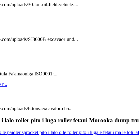
com/uploads/30-ton-oil-field-vehicle-...
ge.com/uploads/SJ3000B-excavaor-und...
tula Fa'amaoniga ISO9001:...
.com/uploads/6-tons-excavator-cha...
o i lalo roller pito i luga roller fetaui Morooka dump 