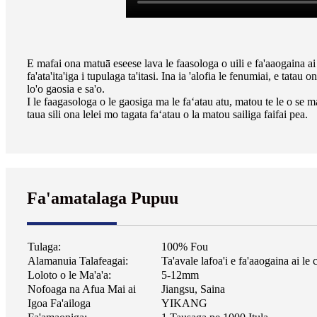
E mafai ona matuā eseese lava le faasologa o uili e fa'aaogaina ai l
fa'ata'ita'iga i tupulaga ta'itasi. Ina ia 'alofia le fenumiai, e tat
lo'o gaosia e sa'o.
I le faagasologa o le gaosiga ma le faʻatau atu, matou te le o se m
taua sili ona lelei mo tagata faʻatau o la matou sailiga faifai pea.
Fa'amatalaga Pupuu
Tulaga:
100% Fou
Alamanuia Talafeagai:
Ta'avale lafoa'i e fa'aaogaina ai le 
Loloto o le Ma'a'a:
5-12mm
Nofoaga na Afua Mai ai
Jiangsu, Saina
Igoa Fa'ailoga
YIKANG