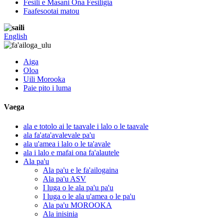
Fesili e Masani Ona Fesiligia
Faafesootai matou
English
Aiga
Oloa
Uili Morooka
Paie pito i luma
Vaega
ala e totolo ai le taavale i lalo o le taavale
ala fa'ata'avalevale pa'u
ala u'amea i lalo o le ta'avale
ala i lalo e mafai ona fa'alautele
Ala pa'u
Ala pa'u e le fa'ailogaina
Ala pa'u ASV
I luga o le ala pa'u pa'u
I luga o le ala u'amea o le pa'u
Ala pa'u MOROOKA
Ala inisinia