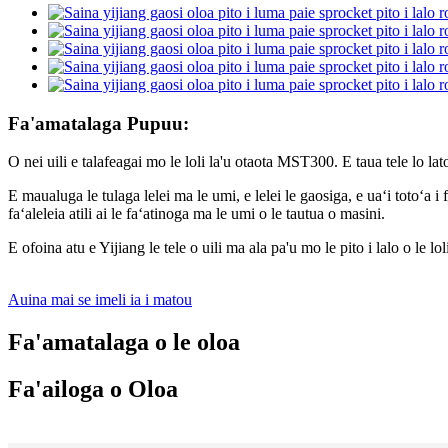
Fa'amatalaga Pupuu:
O nei uili e talafeagai mo le loli la'u otaota MST300. E taua tele lo lat
E maualuga le tulaga lelei ma le umi, e lelei le gaosiga, e uaʻi totoʻa 
faʻaleleia atili ai le faʻatinoga ma le umi o le tautua o masini.
E ofoina atu e Yijiang le tele o uili ma ala pa'u mo le pito i lalo 
Auina mai se imeli ia i matou
Fa'amatalaga o le oloa
Fa'ailoga o Oloa