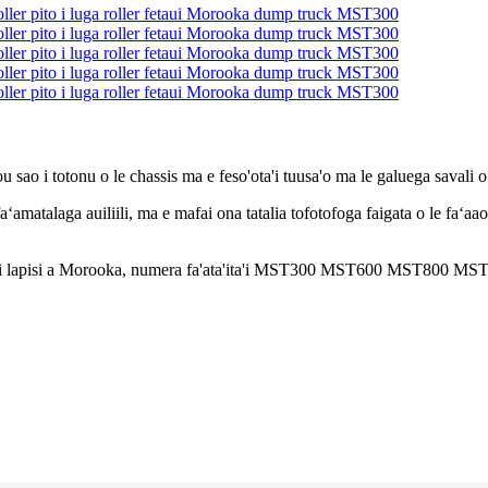
ou sao i totonu o le chassis ma e feso'ota'i tuusa'o ma le galuega savali o
i faʻamatalaga auiliili, ma e mafai ona tatalia tofotofoga faigata o le fa
o le loli lapisi a Morooka, numera fa'ata'ita'i MST300 MST600 MST800 