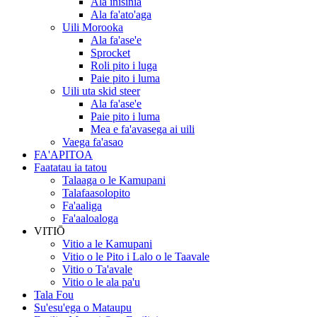
Ala inisinia
Ala fa'ato'aga
Uili Morooka
Ala fa'ase'e
Sprocket
Roli pito i luga
Paie pito i luma
Uili uta skid steer
Ala fa'ase'e
Paie pito i luma
Mea e fa'avasega ai uili
Vaega fa'asao
FA'APITOA
Faatatau ia tatou
Talaaga o le Kamupani
Talafaasolopito
Fa'aaliga
Fa'aaloaloga
VITIŌ
Vitio a le Kamupani
Vitio o le Pito i Lalo o le Taavale
Vitio o Ta'avale
Vitio o le ala pa'u
Tala Fou
Su'esu'ega o Mataupu