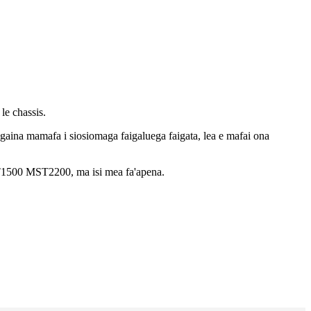
 le chassis.
ʻaaogaina mamafa i siosiomaga faigaluega faigata, lea e mafai ona
MST1500 MST2200, ma isi mea fa'apena.