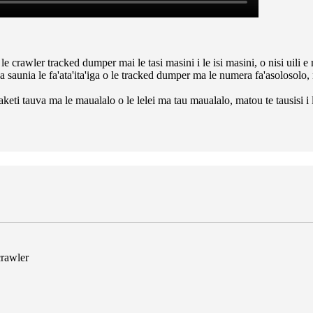
e crawler tracked dumper mai le tasi masini i le isi masini, o nisi uili e 
au ona saunia le fa'ata'ita'iga o le tracked dumper ma le numera fa'asolosolo
aketi tauva ma le maualalo o le lelei ma tau maualalo, matou te tausisi i 
crawler