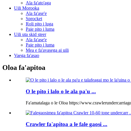
Ala fa'ato'aga
Uili Morooka
Ala fa'ase'e
Sprocket
Roli pito i luga
Paie pito i luma
Uili uta skid steer
Ala fa'ase'e
Paie pito i luma
Mea e fa'avasega ai uili
Vaega fa'asao
Oloa fa'apitoa
O le pito i lalo o le ala pa'u ...
Fa'amatalaga o le Oloa https://www.crawlerundercarria
Crawler fa'apitoa a le fale gaosi ...