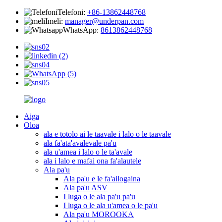
Telefoni:
+86-13862448768
Imeli:
manager@underpan.com
WhatsApp:
8613862448768
Aiga
Oloa
ala e totolo ai le taavale i lalo o le taavale
ala fa'ata'avalevale pa'u
ala u'amea i lalo o le ta'avale
ala i lalo e mafai ona fa'alautele
Ala pa'u
Ala pa'u e le fa'ailogaina
Ala pa'u ASV
I luga o le ala pa'u pa'u
I luga o le ala u'amea o le pa'u
Ala pa'u MOROOKA