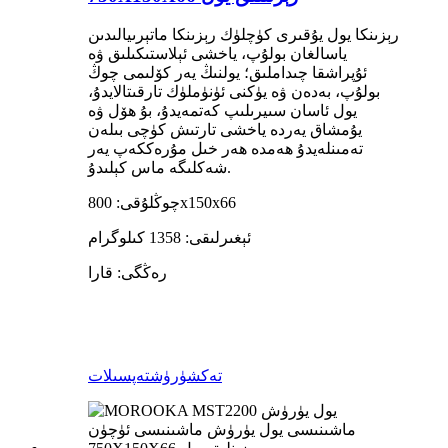
رېزىنكا يول يۇقىرى كۈچلۈك رېزىنكا ماتېرىيالىدىن
ياسالغان بولۇپ، ياخشى ئېلاستىكىلىق ۋە
ئۇپراشقا چىداملىق؛ يولنىڭ يەر كۆلىمى چوڭ
بولۇپ، بەدەن ۋە يۈكنى ئۈنۈملۈك تارقىتالايدۇ،
يول ئاسان سىيرىلىپ كەتمەيدۇ، بۇ ھۆل ۋە
يۇمشاق يەردە ياخشى تارتىش كۈچى بىلەن
تەمىنلەيدۇ ھەمدە ھەر خىل مۇرەككەپ يەر
شەكلىگە ماس كېلىدۇ.
چوڭلۇقى: 800x150x66
ئېغىرلىقى: 1358 كىلوگرام
رەڭگى: قارا
تەكشۈرۈش
تەپسىلات