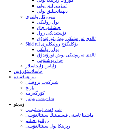
موروكا رېزىنكا يولى
ئىنژېنېرلىق يولى
دېھقانچىلىق يولى
موروكا روللىرى
يول رولىكى
چىشلىق چاق
ئۈستىدىكى رول
ئالدى تەرەپتىكى بوش ئورۇندۇق
Skid rul يۈكلىگۈچ رولىكلىرى
يول رولىكى
ئالدى تەرەپتىكى بوش ئورۇندۇق
چاق بوشلۇقى
زاپاس زاپچاسلار
خاسلاشتۇرۇش
بىز ھەققىدە
شىركەت پروفىلى
تارىخ
كۆرگەزمە
شان-شەرەپلەر
ۋىدېئو
شىركەت ۋىدىئوسى
ماشىنا ئاستى قىسمىنىڭ سىنئالغۇسى
روللىق فىلىم
رېزىنكا يول سىنئالغۇسى