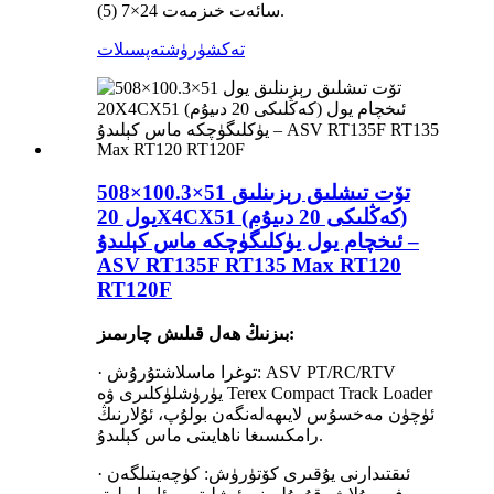
(5) 7×24 سائەت خىزمەت.
تەكشۈرۈش
تەپسىلات
508×100.3×51 تۆت تىشلىق رېزىنلىق
يول 20X4CX51 (كەڭلىكى 20 دىيۇم)
ئىخچام يول يۈكلىگۈچكە ماس كېلىدۇ –
ASV RT135F RT135 Max RT120
RT120F
بىزنىڭ ھەل قىلىش چارىمىز:
· توغرا ماسلاشتۇرۇش: ASV PT/RC/RTV
يۈرۈشلۈكلىرى ۋە Terex Compact Track Loader
ئۈچۈن مەخسۇس لايىھەلەنگەن بولۇپ، ئۇلارنىڭ
رامكىسىغا ناھايىتى ماس كېلىدۇ.
· ئىقتىدارنى يۇقىرى كۆتۈرۈش: كۈچەيتىلگەن