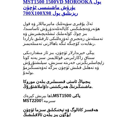
MST1500 1500VD MOROOKA يول
يۈرۈش ماشىنىسى ئۈچۈن
700X100X98 رېزىنلىق يول
ئەڭ يۇقىرى سۈپەتلىك ماتېرىياللار ۋە قول
ھۈنەرۋەنچىلىكىنى كاپالەتلەندۈرۈش ئاساسىدا،
بىز چوڭ كۆلەملىك ئىشلەپچىقىرىش ۋە
تەمىنلەش زەنجىرى ئەۋزەللىكى ئارقىلىق بازاردا
رىقابەت كۈچىگە ئىگە باھالارنى تەمىنلەيمىز.
يېڭى خېرىدارلار ئۈچۈن، بىز ئاز مىقداردىكى
سىناق زاكازلىرىنى قوللايمىز. سىز يەنە كونا
زاپچاسلىرىڭىزنى خەرىتە سىزىش، سېلىشتۇرۇش
ۋە تەھلىل قىلىش ئۈچۈن بىزگە ئەۋەتسىڭىزمۇ
بولىدۇ.
يىجىياڭ ئاستى قىسىملىرى بىلەن موروكا
ماشىنىڭىزنىڭ ھەرىكىتىنى داۋاملاشتۇرۇڭ.
MST1500 ياكى
باھا بېرىش كېرەك
سىرىيە؟
MST2200
ھەقسىز كاتالوگ ۋە تېخنىكىلىق سىزما ئۈچۈن
بۈگۈن بىز بىلەن ئالاقىلىشىڭ!