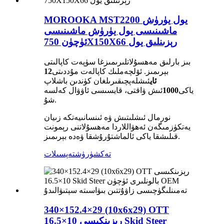
MOROOKA MST2200 يول يۈرۈش
ماشىنىسى يول يۈرۈش ماشىنىسى
ئۈچۈن 750X150X66 رېزىنلىق يول
بىز بارلىق مەھسۇلاتلىرىمىزغا سۈپەت كاپالىتى
بېرىمىز. ئۆلچەملىك كاپالەت مۇددىتى
12
ئاي
ئىشلەپچىقىرىلغان كۈندىن باشلاپ
ياكى
1000
ئىش ۋاقتى، قايسىسى ئاۋۋال كەلسە
شۇ.
نورمال ئىشلىتىش ۋە ئىنسانىيەتكە زىيان
يەتكۈزمىگەن ئەھۋاللاردا مەھسۇلاتنى رېمونت
قىلىشقا ياكى ئالماشتۇرۇشقا ۋەدە بېرىمىز.
تەكشۈرۈش
تەپسىلات
340×152.4×29 (10x6x29) OTT
رېزىنكىسى 10×16.5 Skid Steer