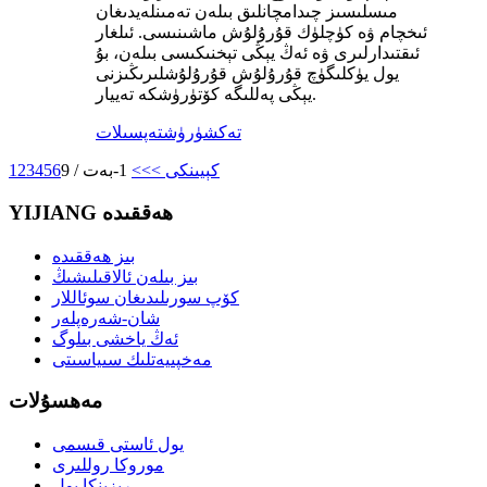
مىسلىسىز چىدامچانلىق بىلەن تەمىنلەيدىغان
ئىخچام ۋە كۈچلۈك قۇرۇلۇش ماشىنىسى. ئىلغار
ئىقتىدارلىرى ۋە ئەڭ يېڭى تېخنىكىسى بىلەن، بۇ
يول يۈكلىگۈچ قۇرۇلۇش قۇرۇلۇشلىرىڭىزنى
يېڭى پەللىگە كۆتۈرۈشكە تەييار.
تەكشۈرۈش
تەپسىلات
كېيىنكى >
>>
1-بەت / 9
6
5
4
3
2
1
YIJIANG ھەققىدە
بىز ھەققىدە
بىز بىلەن ئالاقىلىشىڭ
كۆپ سورىلىدىغان سوئاللار
شان-شەرەپلەر
ئەڭ ياخشى بىلوگ
مەخپىيەتلىك سىياسىتى
مەھسۇلات
يول ئاستى قىسمى
موروكا روللىرى
رېزىنكا يول