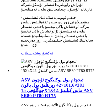
فورمۇلا ۋە قۇرۇلمىنى ئىشلىتىپ، ئاساسلىق
ئۇپراش رايونلىرىدا ئەسلى ئۈسكۈنىلەرگە
قارىغاندا ئۈستۈن چىدامچانلىق بىلەن تەمىنلەيدۇ.
· چىقىم ئۈنۈمى: سائەتلىك ئىشلىتىش
چىقىمىڭىزنى زور دەرىجىدە تۆۋەنلىتىش بىلەن
بىرگە، ئوخشاش ياكى تېخىمۇ ياخشى ئىقتىدار
بىلەن تەمىنلەيدۇ. ئۇ ئوخشاش ياكى تېخىمۇ
ياخشى ئىقتىدار بىلەن تەمىنلىيەلەيدۇ ھەمدە
سائەتلىك ئىشلىتىش چىقىمىڭىزنى زور دەرىجىدە
تۆۋەنلىتىدۇ.
تەكشۈرۈش
تەپسىلات
ASV ئىخچام يول يۈكلىگۈچ ئۈچۈن
381×101.6×42 رېزىنلىق يول بالون
چوڭلۇقى 15X4X42، ماس كېلىدۇ-ASV
SR80 PT80 RT75
ASV ئىخچام يول يۈكلىگۈچ ئالاھىدە ئىقتىدار ۋە