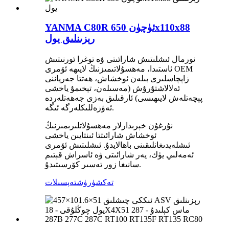
YANMA C80R ئۈچۈن 650x110x88
رېزىنلىق يول
نورمال ئىشلىتىش شارائىتى ۋە توغرا ئورنىتىش
ئاستىدا، مەھسۇلاتىمىزنىڭ لايىھە ئۆمرى OEM
زاپچاسلىرى بىلەن ئوخشاش، ھەتتا جەرياننى
ئەلالاشتۇرۇش (مەسىلەن، تېخىمۇ ياخشى
پېچەتلەش لايىھىسى) ئارقىلىق بەزى جەھەتلەردە
ئەۋزەللىكلەرگە ئىگە.
نۇرغۇن خېرىدارلار مەھسۇلاتلىرىمىزنىڭ
ئوخشاش شارائىتتا ئىنتايىن ياخشى
ئىشلەيدىغانلىقىنى باھالايدۇ. ئىشلىتىش ئۆمرى
ئەمەلىي يۈك، يەر شارائىتى ۋە ئاسراش قېتىم
سانىغا زور تەسىر كۆرسىتىدۇ.
تەكشۈرۈش
تەپسىلات