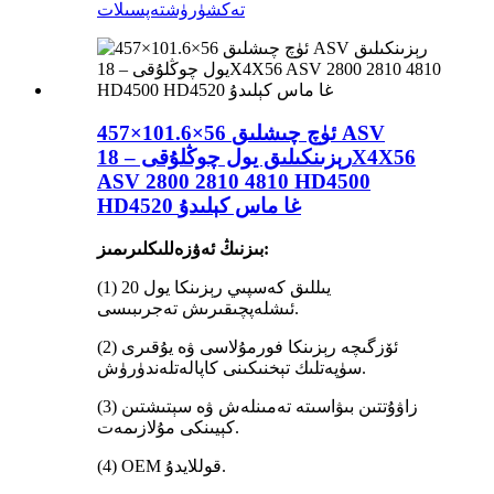
تەكشۈرۈش
تەپسىلات
457×101.6×56 ئۈچ چىشلىق ASV
رېزىنكىلىق يول چوڭلۇقى – 18X4X56
ASV 2800 2810 4810 HD4500
HD4520 غا ماس كېلىدۇ
بىزنىڭ ئەۋزەللىكلىرىمىز:
(1) 20 يىللىق كەسپىي رېزىنكا يول
ئىشلەپچىقىرىش تەجرىبىسى.
(2) ئۆزگىچە رېزىنكا فورمۇلاسى ۋە يۇقىرى
سۈپەتلىك تېخنىكىنى كاپالەتلەندۈرۈش.
(3) زاۋۇتتىن بىۋاسىتە تەمىنلەش ۋە سېتىشتىن
كېيىنكى مۇلازىمەت.
(4) OEM قوللايدۇ.