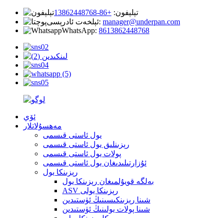
تېلېفون:
+86-13862448768
manager@underpan.com
ئېلخەت ئادرېسى:
WhatsApp:
8613862448768
ئۆي
مەھسۇلاتلار
يول ئاستى قىسمى
رېزىنلىق يول ئاستى قىسمى
پولات يول ئاستى قىسمى
ئۇزارتىلىدىغان يول ئاستى قىسمى
رېزىنكا يول
بەلگە قويۇلمىغان رېزىنكا يول
ASV رېزىنكا يولى
شىنا رېزىنكىسىنىڭ ئۈستىدىن
شىنا پولات يولىنىڭ ئۈستىدىن