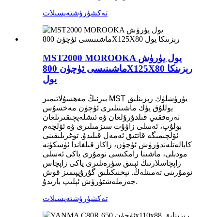
تەكشۈرۈش
تەپسىلات
MST2000 MOROOKA يول يۈرۈش
ماشىنىسى ئۈچۈن 800X125X80 رېزىنكا
يول
بىزنىڭ مەھسۇلاتىمىز MST يۈرۈشلۈك رېزىنلىق
يوللۇق يۈك ماشىنىلىرى ئۈچۈن مەخسۇس
تەرەققىي قىلدۇرۇلغان ۋە ئىشلەپچىقىرىلغان
بولۇپ، ئەسلى زاۋۇت سىزمىلىرى ۋە ئۆلچەم
ئۆلچىمىگە قاتتىق ئەمەل قىلىدۇ. توغرىلىقىنى
كاپالەتلەندۈرۈش ئۈچۈن، زاكاز قىلغاندا ئۈسكۈنە
مودېلى، ماشىنا رامكىسى نومۇرى ياكى ئەسلى
زاپچاسلارنىڭ ئېنىق سۈرەتلىرى ياكى زاپچاس
نومۇرىنى تەمىنلەڭ. تېخنىكىلىق گۇرۇپپىمىز قوش
جەزملەشتۈرۈش ئېلىپ بارىدۇ.
تەكشۈرۈش
تەپسىلات