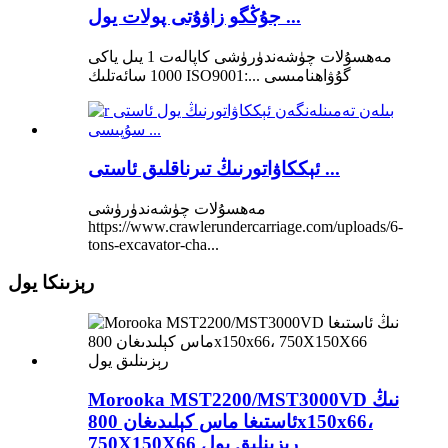
جۇڭگو زاۋۇتى پولات يول ...
مەھسۇلات چۈشەندۈرۈشى كاپالەت 1 يىل ياكى
1000 سائەتلىك ISO9001:... گۇۋاھنامىسى
ئېككاۋاتورنىڭ تىرناقلىق ئاستى ...
مەھسۇلات چۈشەندۈرۈشى
https://www.crawlerundercarriage.com/uploads/6-
tons-excavator-cha...
رېزىنكا يول
Morooka MST2200/MST3000VD نىڭ
ئاستىغا ماس كېلىدىغان 800x150x66،
750X150X66 رېزىنلىق يول