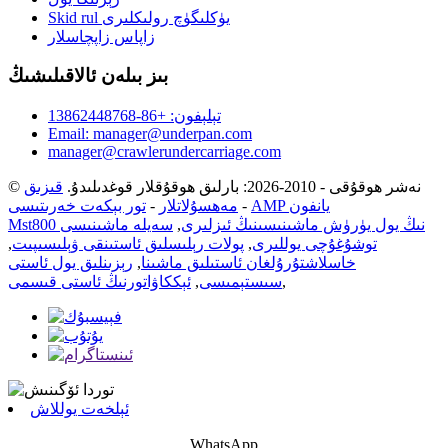
Skid rul يۈكلىگۈچ رولىكلىرى
زاپاس زاپچاسلار
بىز بىلەن ئالاقىلىشىڭ
تېلېفون: +86-13862448768
Email: manager@underpan.com
manager@crawlerundercarriage.com
© نەشر ھوقۇقى - 2010-2026: بارلىق ھوقۇقلار قوغدىلىدۇ.
قىزىق
AMP يانفون
-
مەھسۇلاتلار
-
تور بېكەت خەرىتىسى
Mst800 نىڭ يول يۈرۈش ماشىنىسىنىڭ ئىزلىرى
,
سەيلە ماشىنىسى
توشۇغۇچى يوللىرى
,
پولات رېلىسلىق ئاستىنقى ۋېلىسىپىت
,
خاسلاشتۇرۇلغان ئاستىلىق ماشىنا
,
رېزىنلىق يول ئاستى
,
سىستېمىسى
,
ئېككاۋاتورنىڭ ئاستى قىسمى
ئېلخەت يوللاش
WhatsApp