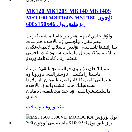
MK120 MK120S MK140 MK140S
MST160 MST160S MST180 ئۈچۈن
600x150x46 رېزىنلىق يول
تولۇق خاس لايىھە: ھەر بىر چاسا ماشىنىڭىزنىڭ
ئېغىرلىقى، ئۆلچىمى ۋە ئالاھىدە خىزمەت
شارائىتىغا ئاساسەن نۆلدىن باشلاپ لايىھەلەنگەن
بولۇپ، مۇكەممەل ماسلىشىش ۋە ئەڭ ياخشى
ئىقتىدارنى كاپالەتلەندۈرىدۇ.
ئىسپاتلانغان دۇنياۋى قوللىنىشچانلىقى: بىزنىڭ
ماشىنا رامكىسى ئاۋسترالىيە، ياۋروپا ۋە
شىمالىي ئامېرىكا قاتارلىق تەلەپچان بازارلاردا
ئىشەنچلىك ھالدا ئىشلەۋاتىدۇ، ئالاھىدە
ماسلىشىشچانلىقى ۋە چىدامچانلىقىنى نامايان
قىلدى.
تەكشۈرۈش
تەپسىلات