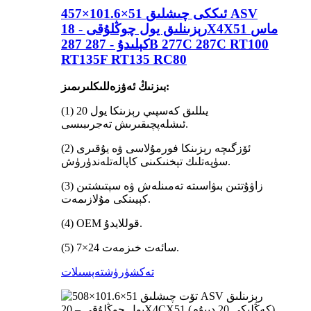
457×101.6×51 ئىككى چىشلىق ASV
رېزىنلىق يول چوڭلۇقى - 18X4X51 ماس
كېلىدۇ - 287 287B 277C 287C RT100
RT135F RT135 RC80
بىزنىڭ ئەۋزەللىكلىرىمىز:
(1) 20 يىللىق كەسپىي رېزىنكا يول
ئىشلەپچىقىرىش تەجرىبىسى.
(2) ئۆزگىچە رېزىنكا فورمۇلاسى ۋە يۇقىرى
سۈپەتلىك تېخنىكىنى كاپالەتلەندۈرۈش.
(3) زاۋۇتتىن بىۋاسىتە تەمىنلەش ۋە سېتىشتىن
كېيىنكى مۇلازىمەت.
(4) OEM قوللايدۇ.
(5) 7×24 سائەت خىزمەت.
تەكشۈرۈش
تەپسىلات