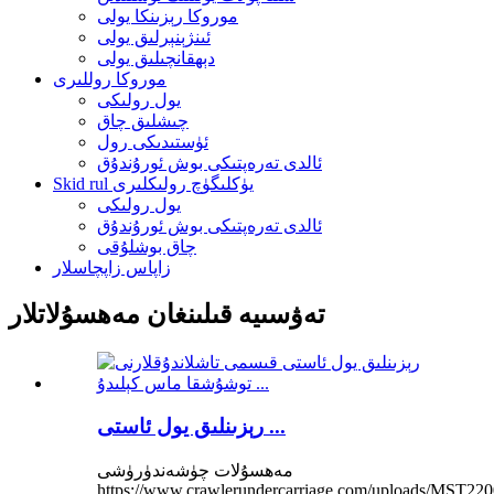
موروكا رېزىنكا يولى
ئىنژېنېرلىق يولى
دېھقانچىلىق يولى
موروكا روللىرى
يول رولىكى
چىشلىق چاق
ئۈستىدىكى رول
ئالدى تەرەپتىكى بوش ئورۇندۇق
Skid rul يۈكلىگۈچ رولىكلىرى
يول رولىكى
ئالدى تەرەپتىكى بوش ئورۇندۇق
چاق بوشلۇقى
زاپاس زاپچاسلار
تەۋسىيە قىلىنغان مەھسۇلاتلار
رېزىنلىق يول ئاستى ...
مەھسۇلات چۈشەندۈرۈشى
https://www.crawlerundercarriage.com/uploads/MST220