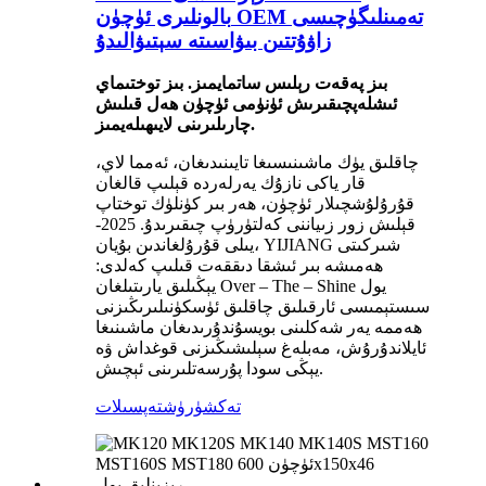
بالونلىرى ئۈچۈن OEM تەمىنلىگۈچىسى
زاۋۇتتىن بىۋاسىتە سېتىۋالىدۇ
بىز پەقەت رېلىس ساتمايمىز. بىز توختىماي
ئىشلەپچىقىرىش ئۈنۈمى ئۈچۈن ھەل قىلىش
چارىلىرىنى لايىھىلەيمىز.
چاقلىق يۈك ماشىنىسىغا تايىنىدىغان، ئەمما لاي،
قار ياكى نازۇك يەرلەردە قېلىپ قالغان
قۇرۇلۇشچىلار ئۈچۈن، ھەر بىر كۈنلۈك توختاپ
قېلىش زور زىياننى كەلتۈرۈپ چىقىرىدۇ. 2025-
يىلى قۇرۇلغاندىن بۇيان، YIJIANG شىركىتى
ھەمىشە بىر ئىشقا دىققەت قىلىپ كەلدى:
يېڭىلىق يارىتىلغان Over – The – Shine يول
سىستېمىسى ئارقىلىق چاقلىق ئۈسكۈنىلىرىڭىزنى
ھەممە يەر شەكلىنى بويسۇندۇرىدىغان ماشىنىغا
ئايلاندۇرۇش، مەبلەغ سېلىشىڭىزنى قوغداش ۋە
يېڭى سودا پۇرسەتلىرىنى ئېچىش.
تەكشۈرۈش
تەپسىلات