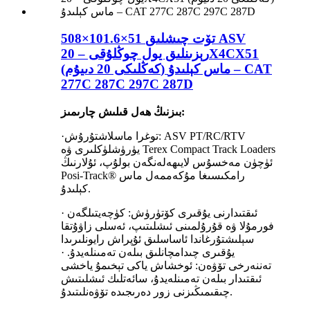
508×101.6×51 تۆت چىشلىق ASV
رېزىنلىق يول چوڭلۇقى – 20X4CX51
(كەڭلىكى 20 دىيۇم) ماس كېلىدۇ – CAT
277C 287C 297C 287D
بىزنىڭ ھەل قىلىش چارىمىز:
توغرا ماسلاشتۇرۇش: ASV PT/RC/RTV
·
يۈرۈشلۈكلىرى ۋە Terex Compact Track Loaders
ئۈچۈن مەخسۇس لايىھەلەنگەن بولۇپ، ئۇلارنىڭ
Posi-Track® رامكىسىغا مۇكەممەل ماس
كېلىدۇ.
· ئىقتىدارنى يۇقىرى كۆتۈرۈش: كۈچەيتىلگەن
فورمۇلا ۋە قۇرۇلمىنى ئىشلىتىپ، ئەسلى زاۋۇتقا
سېلىشتۇرغاندا ئاساسلىق ئۇپراش رايونلىرىدا
يۇقىرى چىدامچانلىق بىلەن تەمىنلەيدۇ. ·
تەننەرخى تۆۋەن: ئوخشاش ياكى تېخىمۇ ياخشى
ئىقتىدار بىلەن تەمىنلەيدۇ، سائەتلىك ئىشلىتىش
چىقىمىڭىزنى زور دەرىجىدە تۆۋەنلىتىدۇ.