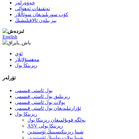
خەۋەرلەر
تەتقىقات ئەھۋالى
كۆپ سورىلىدىغان سوئاللار
بىز بىلەن ئالاقىلىشىڭ
English
ئۆي
مەھسۇلاتلار
رېزىنكا يول
تۈرلەر
يول ئاستى قىسمى
رېزىنلىق يول ئاستى قىسمى
پولات يول ئاستى قىسمى
ئۇزارتىلىدىغان يول ئاستى قىسمى
رېزىنكا يول
بەلگە قويۇلمىغان رېزىنكا يول
ASV رېزىنكا يولى
شىنا رېزىنكىسىنىڭ ئۈستىدىن
شىنا پولات يولىنىڭ ئۈستىدىن