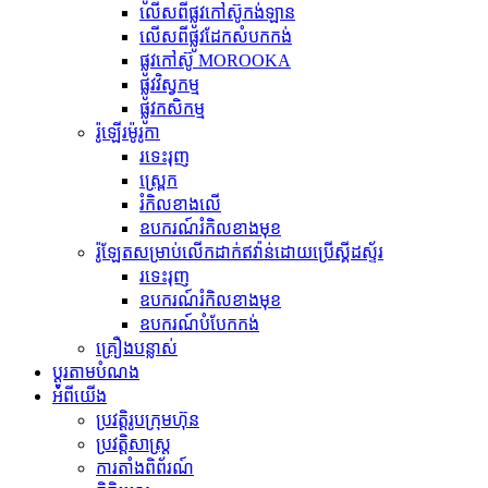
លើសពីផ្លូវកៅស៊ូកង់ឡាន
លើសពីផ្លូវដែកសំបកកង់
ផ្លូវកៅស៊ូ MOROOKA
ផ្លូវវិស្វកម្ម
ផ្លូវកសិកម្ម
រ៉ូឡើរម៉ូរូកា
រទេះរុញ
ស្ព្រេក
រំកិលខាងលើ
ឧបករណ៍​រំកិល​ខាងមុខ
រ៉ូឡែតសម្រាប់លើកដាក់ឥវ៉ាន់ដោយប្រើស្គីដស្ទ័រ
រទេះរុញ
ឧបករណ៍​រំកិល​ខាងមុខ
ឧបករណ៍​បំបែក​កង់
គ្រឿងបន្លាស់
ប្ដូរតាមបំណង
អំពីយើង
ប្រវត្តិរូបក្រុមហ៊ុន
ប្រវត្តិសាស្ត្រ
ការតាំងពិព័រណ៍