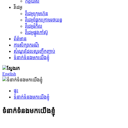
កិត្តិយស
វីដេអូ
វីដេអូក្រុមហ៊ុន
វីដេអូ​ផ្នែក​ក្រោម​រថយន្ត
វីដេអូ​រំកិល
វីដេអូផ្លូវកៅស៊ូ
ព័ត៌មាន
ការសិក្សាករណី
សំណួរដែលសួរញឹកញាប់
ទំនាក់ទំនងមកយើងខ្ញុំ
English
ផ្ទះ
ទំនាក់ទំនងមកយើងខ្ញុំ
ទំនាក់ទំនងមកយើងខ្ញុំ