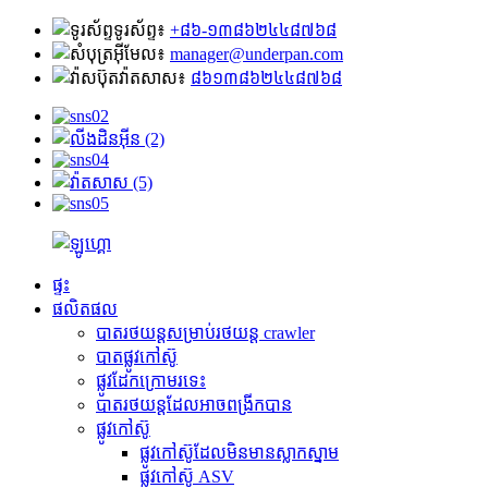
ទូរស័ព្ទ៖
+៨៦-១៣៨៦២៤៤៨៧៦៨
អ៊ីមែល៖
manager@underpan.com
វ៉ាតសាស៖
៨៦១៣៨៦២៤៤៨៧៦៨
ផ្ទះ
ផលិតផល
បាតរថយន្តសម្រាប់រថយន្ត crawler
បាតផ្លូវកៅស៊ូ
ផ្លូវដែកក្រោមរទេះ
បាតរថយន្តដែលអាចពង្រីកបាន
ផ្លូវកៅស៊ូ
ផ្លូវកៅស៊ូដែលមិនមានស្លាកស្នាម
ផ្លូវកៅស៊ូ ASV