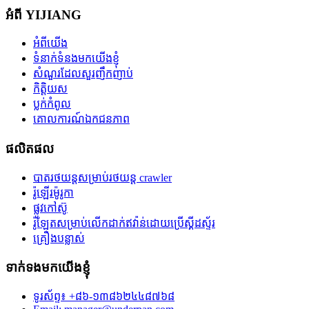
អំពី YIJIANG
អំពីយើង
ទំនាក់ទំនងមកយើងខ្ញុំ
សំណួរដែលសួរញឹកញាប់
កិត្តិយស
ប្លក់​កំពូល
គោលការណ៍ឯកជនភាព
ផលិតផល
បាតរថយន្តសម្រាប់រថយន្ត crawler
រ៉ូឡើរម៉ូរូកា
ផ្លូវកៅស៊ូ
រ៉ូឡែតសម្រាប់លើកដាក់ឥវ៉ាន់ដោយប្រើស្គីដស្ទ័រ
គ្រឿងបន្លាស់
ទាក់ទងមកយើងខ្ញុំ
ទូរស័ព្ទ៖ +៨៦-១៣៨៦២៤៤៨៧៦៨