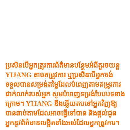
ប្រសិនបើអ្នកត្រូវការព័ត៌មានបន្ថែមអំពីតួរថយន្ត
YIJANG តាមតម្រូវការ ឬប្រសិនបើអ្នកចង់
ទទួលបានសម្រង់តម្លៃដែលបំពេញតាមតម្រូវការ
ជាក់លាក់របស់អ្នក សូមបំពេញទម្រង់បែបបទខាង
ក្រោម។ YIJANG នឹងឆ្លើយតបទៅអ្នកវិញឱ្យ
បានឆាប់តាមដែលអាចធ្វើទៅបាន និងផ្តល់ជូន
អ្នកនូវព័ត៌មានលម្អិតទាំងអស់ដែលអ្នកត្រូវការ។