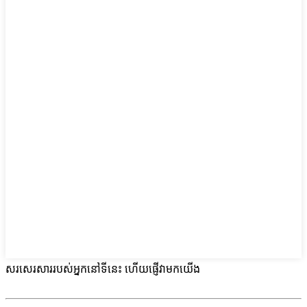
សរសេរសាររបស់អ្នកនៅទីនេះ ហើយផ្ញើវាមកយើង