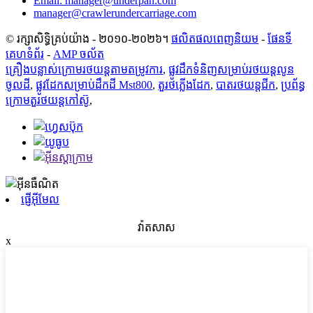
Email: manager@underpan.com
manager@crawlerundercarriage.com
© រក្សាសិទ្ធិគ្រប់យ៉ាង - ២០១០-២០២៦។
ផលិតផលពេញនិយម
-
ផែនទី
គេហទំព័រ
-
AMP ចល័ត
គ្រឿងបន្លាស់ក្រោមរថយន្តតាមតម្រូវការ
,
ផ្លូវ​ដឹក​ទំនិញ​សម្រាប់​រថយន្ត​លូន​
ចូល​ដី
,
ផ្លូវដែកសម្រាប់ដឹកដី Mst800
,
តួ​រថភ្លើង​ដែក
,
បាតរថយន្តជីក
,
ប្រព័ន្ធ​
ក្រោម​តួ​រថយន្ត​កៅស៊ូ
,
ផ្ញើអ៊ីមែល
វ៉ាតសាស
x