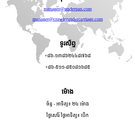
manager@underpan.com
manager@crawlerundercarriage.com
ទូរស័ព្ទ
+៨៦-១៣៨៦២៤៤៨៧៦៨
+៨៦-៥១១-៨៥០៨១៦៨៥
ម៉ោង
ច័ន្ទ - អាទិត្យ៖ ២៤ ម៉ោង
ថ្ងៃសៅរ៍ ថ្ងៃអាទិត្យ៖ បើក