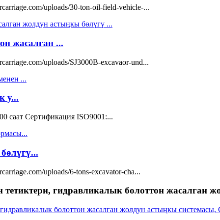
iage.com/uploads/30-ton-oil-field-vehicle-...
н жасалган ...
arriage.com/uploads/SJ3000B-excavaor-und...
 у...
0 саат Сертификация ISO9001:...
өлүгү...
rriage.com/uploads/6-tons-excavator-cha...
 тетиктери, гидравликалык болоттон жасалган ж