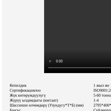
Кепилдик
1 жыл же 
Сертификациялоо
ISO9001:2
Жүк көтөрүмдүүлүгү
5-60 тонн
Жүрүү ылдамдыгы (км/саат)
1-4
Шассинин өлчөмдөрү (Узундугу*Т*Б) (мм)
2795*400
Баасы:
Сүйлөшүү