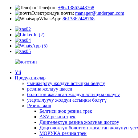
Телефон:
+86-13862448768
Электрондук почта:
manager@underpan.com
WhatsApp:
8613862448768
Үй
Продукциялар
чынжырлуу жолдун астыңкы бөлүгү
резина жолдуу шасси
болоттон жасалган жолдун астыңкы бөлүгү
узартылуучу жолдун астыңкы бөлүгү
Резина жол
Белгиси жок резина трек
ASV резина трек
Дөңгөлөктүн резина жолунан жогору
Дөңгөлөктүн болоттон жасалган жолунун үст
МОРУКА резина трек