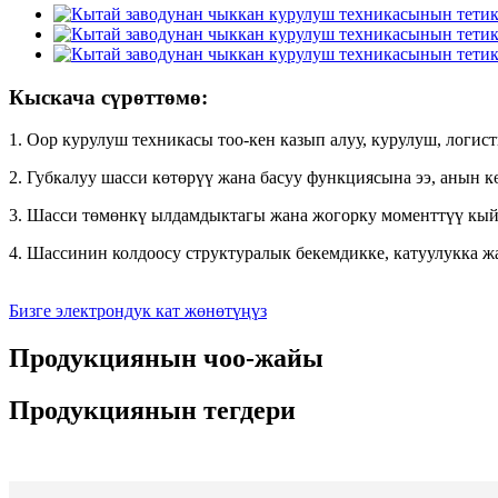
Кыскача сүрөттөмө:
1. Оор курулуш техникасы тоо-кен казып алуу, курулуш, логи
2. Губкалуу шасси көтөрүү жана басуу функциясына ээ, анын 
3. Шасси төмөнкү ылдамдыктагы жана жогорку моменттүү кый
4. Шассинин колдоосу структуралык бекемдикке, катуулукка ж
Бизге электрондук кат жөнөтүңүз
Продукциянын чоо-жайы
Продукциянын тегдери