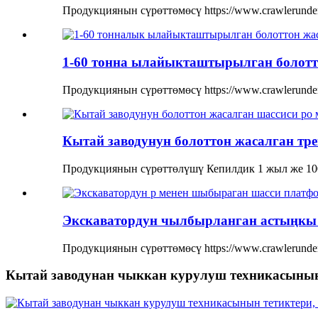
Продукциянын сүрөттөмөсү https://www.crawlerundercarr
1-60 тонна ылайыкташтырылган болотто
Продукциянын сүрөттөмөсү https://www.crawlerunderc
Кытай заводунун болоттон жасалган трек
Продукциянын сүрөттөлүшү Кепилдик 1 жыл же 100
Экскаватордун чылбырланган астыңкы б
Продукциянын сүрөттөмөсү https://www.crawlerunderca
Кытай заводунан чыккан курулуш техникасынын