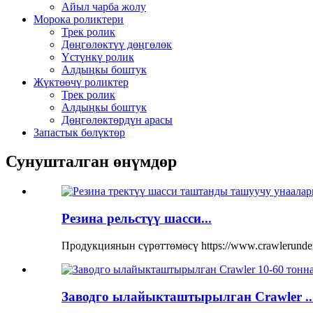
Айыл чарба жолу
Морока роликтери
Трек ролик
Дөңгөлөктүү дөңгөлөк
Үстүнкү ролик
Алдыңкы боштук
Жүктөөчү роликтер
Трек ролик
Алдыңкы боштук
Дөңгөлөктөрдүн арасы
Запастык бөлүктөр
Сунушталган өнүмдөр
Резина рельстүү шасси...
Продукциянын сүрөттөмөсү https://www.crawlerunderc
Заводго ылайыкташтырылган Crawler ..