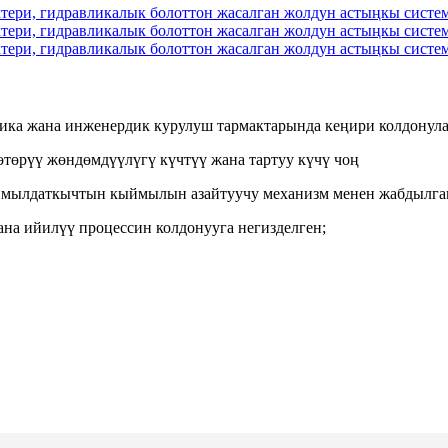
стика жана инженердик курулуш тармактарында кеңири колдонула
көтөрүү жөндөмдүүлүгү күчтүү жана тартуу күчү чоң
мылдаткычтын кыймылын азайтуучу механизм менен жабдылган,
ана ийилүү процессин колдонууга негизделген;