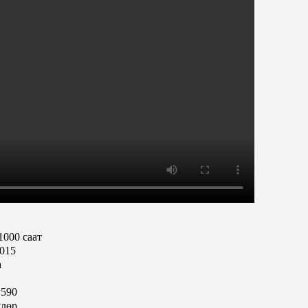
1000 саат
015
а
*590
лөр