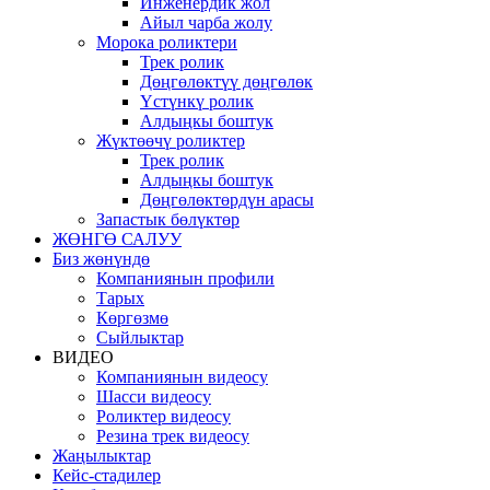
Инженердик жол
Айыл чарба жолу
Морока роликтери
Трек ролик
Дөңгөлөктүү дөңгөлөк
Үстүнкү ролик
Алдыңкы боштук
Жүктөөчү роликтер
Трек ролик
Алдыңкы боштук
Дөңгөлөктөрдүн арасы
Запастык бөлүктөр
ЖӨНГӨ САЛУУ
Биз жөнүндө
Компаниянын профили
Тарых
Көргөзмө
Сыйлыктар
ВИДЕО
Компаниянын видеосу
Шасси видеосу
Роликтер видеосу
Резина трек видеосу
Жаңылыктар
Кейс-стадилер