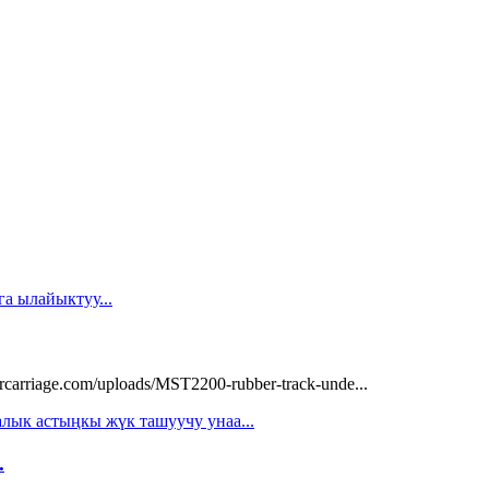
arriage.com/uploads/MST2200-rubber-track-unde...
.