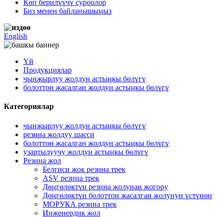
Көп берилүүчү суроолор
Биз менен байланышыңыз
English
Үй
Продукциялар
чынжырлуу жолдун астыңкы бөлүгү
болоттон жасалган жолдун астыңкы бөлүгү
Категориялар
чынжырлуу жолдун астыңкы бөлүгү
резина жолдуу шасси
болоттон жасалган жолдун астыңкы бөлүгү
узартылуучу жолдун астыңкы бөлүгү
Резина жол
Белгиси жок резина трек
ASV резина трек
Дөңгөлөктүн резина жолунан жогору
Дөңгөлөктүн болоттон жасалган жолунун үстүнөн
МОРУКА резина трек
Инженердик жол