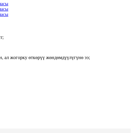
т;
 ал жогорку өткөрүү жөндөмдүүлүгүнө ээ;