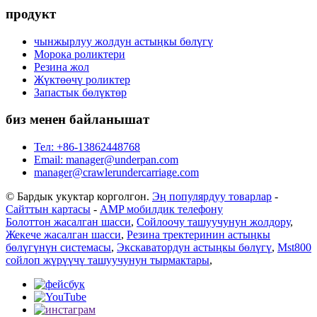
продукт
чынжырлуу жолдун астыңкы бөлүгү
Морока роликтери
Резина жол
Жүктөөчү роликтер
Запастык бөлүктөр
биз менен байланышат
Тел: +86-13862448768
Email: manager@underpan.com
manager@crawlerundercarriage.com
© Бардык укуктар корголгон.
Эң популярдуу товарлар
-
Сайттын картасы
-
AMP мобилдик телефону
Болоттон жасалган шасси
,
Сойлоочу ташуучунун жолдору
,
Жекече жасалган шасси
,
Резина тректеринин астыңкы
бөлүгүнүн системасы
,
Экскаватордун астыңкы бөлүгү
,
Mst800
сойлоп жүрүүчү ташуучунун тырмактары
,