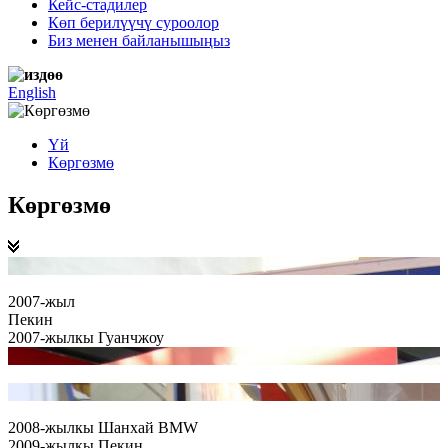
Кейс-стадилер
Көп берилүүчү суроолор
Биз менен байланышыңыз
English
Үй
Көргөзмө
Көргөзмө
2007-жыл
Пекин
2007-жылкы Гуанчжоу
2008-жылкы Шанхай BMW
2009-жылкы Пекин