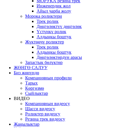
МОРУКА резина трек
Инженердик жол
Айыл чарба жолу
Морока роликтери
Трек ролик
Дөңгөлөктүү дөңгөлөк
Үстүнкү ролик
Алдыңкы боштук
Жүктөөчү роликтер
Трек ролик
Алдыңкы боштук
Дөңгөлөктөрдүн арасы
Запастык бөлүктөр
ЖӨНГӨ САЛУУ
Биз жөнүндө
Компаниянын профили
Тарых
Көргөзмө
Сыйлыктар
ВИДЕО
Компаниянын видеосу
Шасси видеосу
Роликтер видеосу
Резина трек видеосу
Жаңылыктар