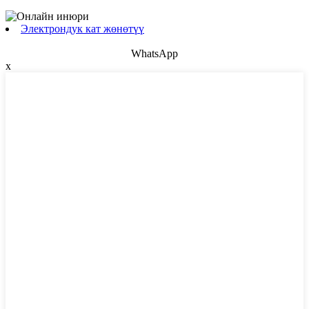
Электрондук кат жөнөтүү
WhatsApp
x