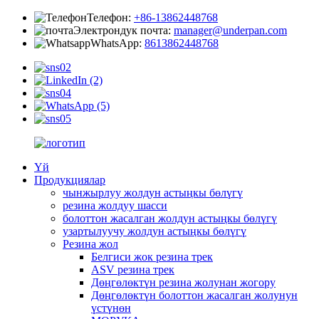
Телефон:
+86-13862448768
Электрондук почта:
manager@underpan.com
WhatsApp:
8613862448768
Үй
Продукциялар
чынжырлуу жолдун астыңкы бөлүгү
резина жолдуу шасси
болоттон жасалган жолдун астыңкы бөлүгү
узартылуучу жолдун астыңкы бөлүгү
Резина жол
Белгиси жок резина трек
ASV резина трек
Дөңгөлөктүн резина жолунан жогору
Дөңгөлөктүн болоттон жасалган жолунун
үстүнөн