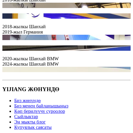
2018-жылкы Шанхай
2019-жыл Германия
2020-жылкы Шанхай BMW
2024-жылкы Шанхай BMW
YIJIANG ЖӨНҮНДӨ
Биз жөнүндө
Биз менен байланышыңыз
Көп берилүүчү суроолор
Сыйлыктар
Эң мыкты блог
Купуялык саясаты