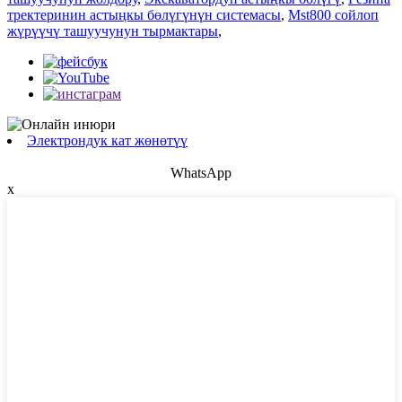
тректеринин астыңкы бөлүгүнүн системасы
,
Mst800 сойлоп
жүрүүчү ташуучунун тырмактары
,
Электрондук кат жөнөтүү
WhatsApp
x