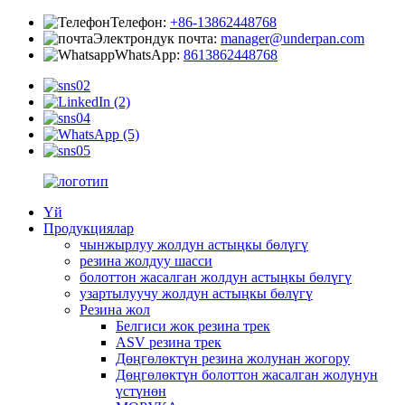
Телефон:
+86-13862448768
Электрондук почта:
manager@underpan.com
WhatsApp:
8613862448768
Үй
Продукциялар
чынжырлуу жолдун астыңкы бөлүгү
резина жолдуу шасси
болоттон жасалган жолдун астыңкы бөлүгү
узартылуучу жолдун астыңкы бөлүгү
Резина жол
Белгиси жок резина трек
ASV резина трек
Дөңгөлөктүн резина жолунан жогору
Дөңгөлөктүн болоттон жасалган жолунун
үстүнөн