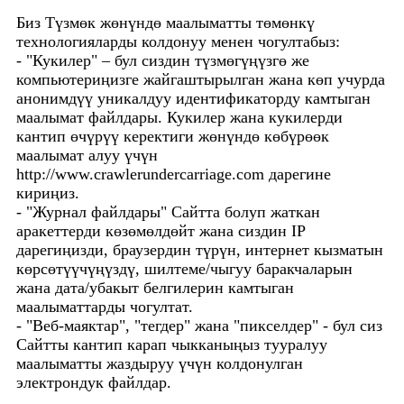
Биз Түзмөк жөнүндө маалыматты төмөнкү
технологияларды колдонуу менен чогултабыз:
- "Кукилер" – бул сиздин түзмөгүңүзгө же
компьютериңизге жайгаштырылган жана көп учурда
анонимдүү уникалдуу идентификаторду камтыган
маалымат файлдары. Кукилер жана кукилерди
кантип өчүрүү керектиги жөнүндө көбүрөөк
маалымат алуу үчүн
http://www.crawlerundercarriage.com дарегине
кириңиз.
- "Журнал файлдары" Сайтта болуп жаткан
аракеттерди көзөмөлдөйт жана сиздин IP
дарегиңизди, браузердин түрүн, интернет кызматын
көрсөтүүчүңүздү, шилтеме/чыгуу баракчаларын
жана дата/убакыт белгилерин камтыган
маалыматтарды чогултат.
- "Веб-маяктар", "тегдер" жана "пикселдер" - бул сиз
Сайтты кантип карап чыкканыңыз тууралуу
маалыматты жаздыруу үчүн колдонулган
электрондук файлдар.