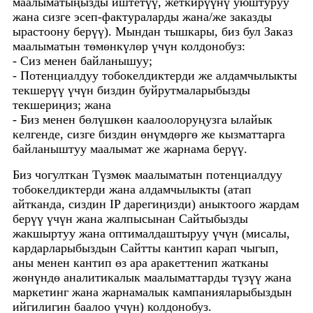
маалыматыңызды иштетүү, жеткирүүнү уюштуруу
жана сизге эсеп-фактураларды жана/же заказды
ырастоону берүү). Мындан тышкары, биз бул Заказ
маалыматын төмөнкүлөр үчүн колдонобуз:
- Сиз менен байланышуу;
- Потенциалдуу тобокелдиктерди же алдамчылыкты
текшерүү үчүн биздин буйрутмаларыбызды
текшериңиз; жана
- Биз менен бөлүшкөн каалоолоруңузга ылайык
келгенде, сизге биздин өнүмдөргө же кызматтарга
байланыштуу маалымат же жарнама берүү.
Биз чогулткан Түзмөк маалыматын потенциалдуу
тобокелдиктерди жана алдамчылыкты (атап
айтканда, сиздин IP дарегиңизди) аныктоого жардам
берүү үчүн жана жалпысынан Сайтыбызды
жакшыртуу жана оптималдаштыруу үчүн (мисалы,
кардарларыбыздын Сайтты кантип карап чыгып,
аны менен кантип өз ара аракеттенип жатканы
жөнүндө аналитикалык маалыматтарды түзүү жана
маркетинг жана жарнамалык кампанияларыбыздын
ийгилигин баалоо үчүн) колдонобуз.