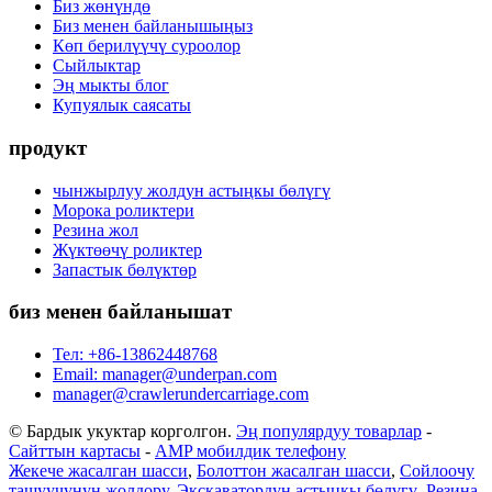
Биз жөнүндө
Биз менен байланышыңыз
Көп берилүүчү суроолор
Сыйлыктар
Эң мыкты блог
Купуялык саясаты
продукт
чынжырлуу жолдун астыңкы бөлүгү
Морока роликтери
Резина жол
Жүктөөчү роликтер
Запастык бөлүктөр
биз менен байланышат
Тел: +86-13862448768
Email: manager@underpan.com
manager@crawlerundercarriage.com
© Бардык укуктар корголгон.
Эң популярдуу товарлар
-
Сайттын картасы
-
AMP мобилдик телефону
Жекече жасалган шасси
,
Болоттон жасалган шасси
,
Сойлоочу
ташуучунун жолдору
,
Экскаватордун астыңкы бөлүгү
,
Резина