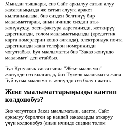
Мындан тышкары, сиз Сайт аркылуу сатып алуу
жасаганыңызда же сатып алууга аракет
кылганыңызда, биз сизден белгилүү бир
маалыматтарды, анын ичинде сиздин аты-
жөнүңүздү, эсеп-фактура дарегиңизди, жеткирүү
дарегиңизди, төлөм маалыматыңызды (кредиттик
карта номерлерин кошо алганда), электрондук почта
дарегиңизди жана телефон номериңизди
чогултабыз. Бул маалыматты биз "Заказ жөнүндө
маалымат" деп атайбыз.
Бул Купуялык саясатында "Жеке маалымат"
жөнүндө сөз кылганда, биз Түзмөк маалыматы жана
Буйрутма маалыматы жөнүндө сөз болуп жатат.
Жеке маалыматтарыңызды кантип
колдонобуз?
Биз чогулткан Заказ маалыматын, адатта, Сайт
аркылуу берилген ар кандай заказдарды аткаруу
үчүн колдонобуз (анын ичинде сиздин төлөм