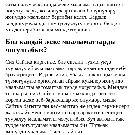
сатып алуу жасаганда жеке маалыматыңыз кантип
чогултулаары, колдонулаары жана бөлүшүлөрү
жөнүндө маалымат бергибиз келет. Бардык
колдонуучулардын купуялуулугун коргоо биздин
милдеттерибиз жана милдеттерибиз.
Биз кандай жеке маалыматтарды
чогултабыз?
Сиз Сайтка киргенде, биз сиздин түзмөгүңүз
тууралуу айрым маалыматтарды, анын ичинде веб-
браузериңиз, IP дарегиңиз, убакыт алкагыңыз жана
түзмөгүңүзгө орнотулган айрым кукилер жөнүндө
маалыматты автоматтык түрдө чогултабыз. Мындан
тышкары, сиз Сайтты карап чыкканда, биз сиз
көргөн жеке веб-баракчалар же өнүмдөр, сизди
Сайтка багыттаган веб-сайттар же издөө терминдери
жана Сайт менен кантип өз ара аракеттенгениңиз
тууралуу маалыматты чогултабыз. Бул автоматтык
түрдө чогултулган маалыматты биз "Түзмөк
жөнүндө маалымат" деп атайбыз.