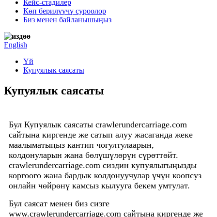
Кейс-стадилер
Көп берилүүчү суроолор
Биз менен байланышыңыз
English
Үй
Купуялык саясаты
Купуялык саясаты
Бул Купуялык саясаты crawlerundercarriage.com
сайтына киргенде же сатып алуу жасаганда жеке
маалыматыңыз кантип чогултулаарын,
колдонуларын жана бөлүшүлөрүн сүрөттөйт.
crawlerundercarriage.com сиздин купуялыгыңызды
коргоого жана бардык колдонуучулар үчүн коопсуз
онлайн чөйрөнү камсыз кылууга бекем умтулат.
Бул саясат менен биз сизге
www.crawlerundercarriage.com сайтына киргенде же