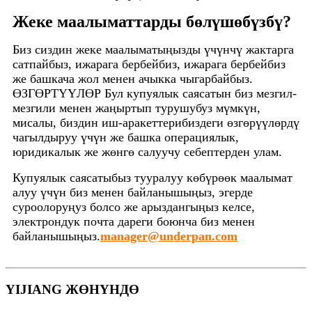
Жеке маалыматтарды бөлүшөбүзбү?
Биз сиздин жеке маалыматыңызды үчүнчү жактарга
сатпайбыз, ижарага бербейбиз, ижарага бербейбиз
же башкача жол менен ачыкка чыгарбайбыз.
ӨЗГӨРТҮҮЛӨР Бул купуялык саясатын биз мезгил-
мезгили менен жаңыртып турушубуз мүмкүн,
мисалы, биздин иш-аракеттерибиздеги өзгөрүүлөрдү
чагылдыруу үчүн же башка операциялык,
юридикалык же жөнгө салуучу себептерден улам.
Купуялык саясатыбыз тууралуу көбүрөөк маалымат
алуу үчүн биз менен байланышыңыз, эгерде
суроолоруңуз болсо же арыздангыңыз келсе,
электрондук почта дареги боюнча биз менен
байланышыңыз.
manager@underpan.com
YIJIANG ЖӨНҮНДӨ