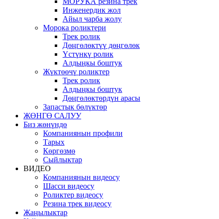
МОРУКА резина трек
Инженердик жол
Айыл чарба жолу
Морока роликтери
Трек ролик
Дөңгөлөктүү дөңгөлөк
Үстүнкү ролик
Алдыңкы боштук
Жүктөөчү роликтер
Трек ролик
Алдыңкы боштук
Дөңгөлөктөрдүн арасы
Запастык бөлүктөр
ЖӨНГӨ САЛУУ
Биз жөнүндө
Компаниянын профили
Тарых
Көргөзмө
Сыйлыктар
ВИДЕО
Компаниянын видеосу
Шасси видеосу
Роликтер видеосу
Резина трек видеосу
Жаңылыктар