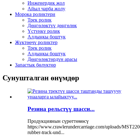
Инженердик жол
Айыл чарба жолу
Морока роликтери
Трек ролик
Дөңгөлөктүү дөңгөлөк
Үстүнкү ролик
Алдыңкы боштук
Жүктөөчү роликтер
Трек ролик
Алдыңкы боштук
Дөңгөлөктөрдүн арасы
Запастык бөлүктөр
Сунушталган өнүмдөр
Резина рельстүү шасси...
Продукциянын сүрөттөмөсү
https://www.crawlerundercarriage.com/uploads/MST220
rubber-track-und...