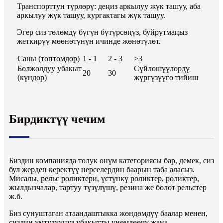
Транспорттун түрлөрү: деңиз аркылуу жүк ташуу, аба
аркылуу жүк ташуу, кургактагы жүк ташуу.
Эгер сиз төлөмдү бүгүн бүтүрсөңүз, буйрутмаңыз
жеткирүү мөөнөтүнүн ичинде жөнөтүлөт.
Саны (топтомдор)
1 - 1
2 - 3
>3
Болжолдуу убакыт
Сүйлөшүүлөрдү
20
30
(күндөр)
жүргүзүүгө тийиш
Бирдиктүү чечим
Биздин компанияда толук өнүм категориясы бар, демек, сиз
бул жерден керектүү нерселердин баарын таба аласыз.
Мисалы, рельс роликтери, үстүнкү роликтер, роликтер,
жылдызчалар, тартуу түзүлүшү, резина же болот рельстер
ж.б.
Биз сунуштаган атаандаштыкка жөндөмдүү баалар менен,
сиздин умтулууңуз убакытты үнөмдөөчү жана