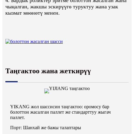
4. Бардык роликтер эритме болоттон жасалган жана
чыңалган, жакшы эскирүүгө туруктуу жана узак
кызмат мөөнөтү менен.
Таңгактоо жана жеткирүү
YIKANG жол шассисин таңгактоо: оромосу бар
болоттон жасалган паллет же стандарттуу жыгач
паллет.
Порт: Шанхай же бажы талаптары