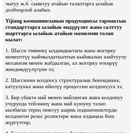
чыгуу ж.б. сыяктуу атайын талаптарга ылайык
долбоорлой алабыз.
Yijiang компаниясынын продукциясы тармактык
стандарттарга ылайык өндүрүлөт жана салттуу
шарттарга ылайык атайын мамилени талап
кылат:
1. Шасси төмөнкү ылдамдыктагы жана жогорку
моменттүү кыймылдаткычтын кыймылын азайтуучу
механизм менен жабдылган, ал жогорку өткөрүү
жөндөмдүүлүгүнө ээ;
2. Шассинин колдоосу структуралык бекемдикке,
катуулукка жана ийилүү процессин колдонууга ээ;
3. Бир убакта май менен майланган жана колдонуу
учурунда тейлөөнү жана май куюуну талап
кылбаган терең оюктуу шарик подшипниктерди
колдонгон рельс роликтери жана алдыңкы бош
жүргүчтөр;