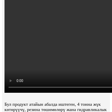
Бул продукт атайын абалда иштеген, 4 тонна жүк
көтөрүүчү, резина төшөмөлөрү жана гидравликалык