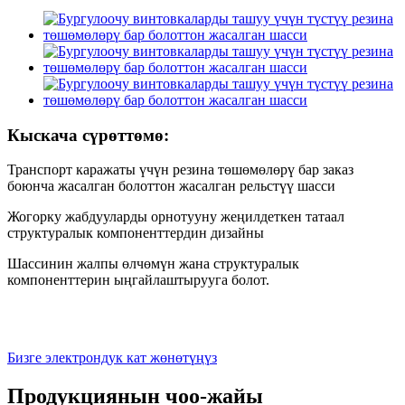
Кыскача сүрөттөмө:
Транспорт каражаты үчүн резина төшөмөлөрү бар заказ
боюнча жасалган болоттон жасалган рельстүү шасси
Жогорку жабдууларды орнотууну жеңилдеткен татаал
структуралык компоненттердин дизайны
Шассинин жалпы өлчөмүн жана структуралык
компоненттерин ыңгайлаштырууга болот.
Бизге электрондук кат жөнөтүңүз
Продукциянын чоо-жайы