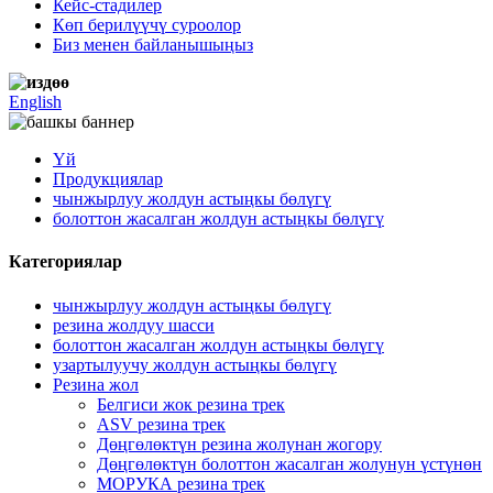
Кейс-стадилер
Көп берилүүчү суроолор
Биз менен байланышыңыз
English
Үй
Продукциялар
чынжырлуу жолдун астыңкы бөлүгү
болоттон жасалган жолдун астыңкы бөлүгү
Категориялар
чынжырлуу жолдун астыңкы бөлүгү
резина жолдуу шасси
болоттон жасалган жолдун астыңкы бөлүгү
узартылуучу жолдун астыңкы бөлүгү
Резина жол
Белгиси жок резина трек
ASV резина трек
Дөңгөлөктүн резина жолунан жогору
Дөңгөлөктүн болоттон жасалган жолунун үстүнөн
МОРУКА резина трек