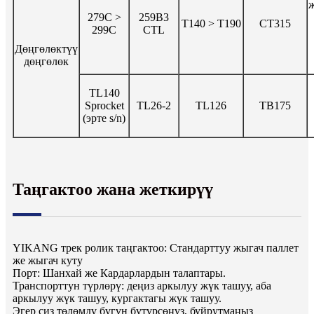
279C >
259B3
Т140 > Т190
CT315
299C
CTL
Дөңгөлөктүү
дөңгөлөк
TL140
Sprocket
TL26-2
TL126
TB175
(эрте s/n)
Таңгактоо жана жеткирүү
YIKANG трек ролик таңгактоо: Стандарттуу жыгач паллет
же жыгач куту
Порт: Шанхай же Кардарлардын талаптары.
Транспорттун түрлөрү: деңиз аркылуу жүк ташуу, аба
аркылуу жүк ташуу, кургактагы жүк ташуу.
Эгер сиз төлөмдү бүгүн бүтүрсөңүз, буйрутмаңыз