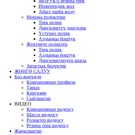
МОРУКА резина трек
Инженердик жол
Айыл чарба жолу
Морока роликтери
Трек ролик
Дөңгөлөктүү дөңгөлөк
Үстүнкү ролик
Алдыңкы боштук
Жүктөөчү роликтер
Трек ролик
Алдыңкы боштук
Дөңгөлөктөрдүн арасы
Запастык бөлүктөр
ЖӨНГӨ САЛУУ
Биз жөнүндө
Компаниянын профили
Тарых
Көргөзмө
Сыйлыктар
ВИДЕО
Компаниянын видеосу
Шасси видеосу
Роликтер видеосу
Резина трек видеосу
Жаңылыктар