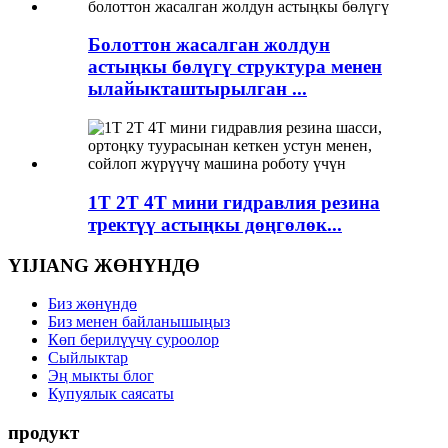
Болоттон жасалган жолдун
астыңкы бөлүгү структура менен
ылайыкташтырылган ...
1T 2T 4T мини гидравлия резина
тректүү астыңкы дөңгөлөк...
YIJIANG ЖӨНҮНДӨ
Биз жөнүндө
Биз менен байланышыңыз
Көп берилүүчү суроолор
Сыйлыктар
Эң мыкты блог
Купуялык саясаты
продукт