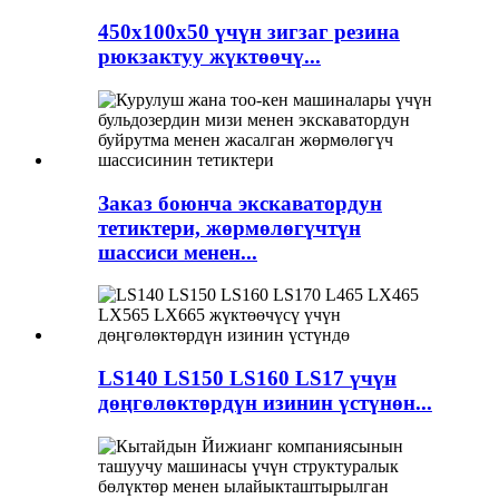
450x100x50 үчүн зигзаг резина
рюкзактуу жүктөөчү...
Заказ боюнча экскаватордун
тетиктери, жөрмөлөгүчтүн
шассиси менен...
LS140 LS150 LS160 LS17 үчүн
дөңгөлөктөрдүн изинин үстүнөн...