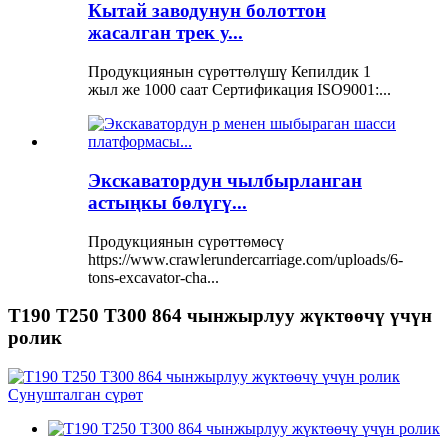
Кытай заводунун болоттон
жасалган трек у...
Продукциянын сүрөттөлүшү Кепилдик 1
жыл же 1000 саат Сертификация ISO9001:...
Экскаватордун чылбырланган
астыңкы бөлүгү...
Продукциянын сүрөттөмөсү
https://www.crawlerundercarriage.com/uploads/6-
tons-excavator-cha...
T190 T250 T300 864 чынжырлуу жүктөөчү үчүн
ролик