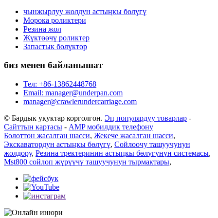
чынжырлуу жолдун астыңкы бөлүгү
Морока роликтери
Резина жол
Жүктөөчү роликтер
Запастык бөлүктөр
биз менен байланышат
Тел: +86-13862448768
Email: manager@underpan.com
manager@crawlerundercarriage.com
© Бардык укуктар корголгон.
Эң популярдуу товарлар
-
Сайттын картасы
-
AMP мобилдик телефону
Болоттон жасалган шасси
,
Жекече жасалган шасси
,
Экскаватордун астыңкы бөлүгү
,
Сойлоочу ташуучунун
жолдору
,
Резина тректеринин астыңкы бөлүгүнүн системасы
,
Mst800 сойлоп жүрүүчү ташуучунун тырмактары
,