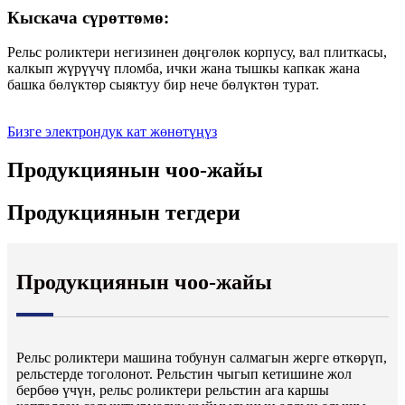
Кыскача сүрөттөмө:
Рельс роликтери негизинен дөңгөлөк корпусу, вал плиткасы,
калкып жүрүүчү пломба, ички жана тышкы капкак жана
башка бөлүктөр сыяктуу бир нече бөлүктөн турат.
Бизге электрондук кат жөнөтүңүз
Продукциянын чоо-жайы
Продукциянын тегдери
Продукциянын чоо-жайы
Рельс роликтери машина тобунун салмагын жерге өткөрүп,
рельстерде тоголонот. Рельстин чыгып кетишине жол
бербөө үчүн, рельс роликтери рельстин ага каршы