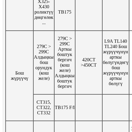
X325-
X430
роликтүү
TB175
дөңгөлөк
...
279C >
L9A TL140
299C
279C >
TL240 Бош
Арткы
299C
жүрүүчүнүн
боштук
Алдыңкы
арткы
бергич
420CT
бош
бөлүгүндөгү
(кош
>450CT
орундук
бош
желе)
Бош
(кош
жүрүүчүнүн
Алдыңкы
жүрүүчү
желе)
арткы
боштук
бөлүгү
бергич
CT315,
CT322,
TB175 F/I
CT332