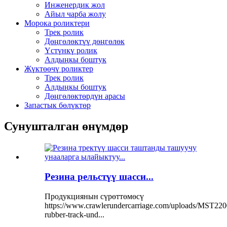
Инженердик жол
Айыл чарба жолу
Морока роликтери
Трек ролик
Дөңгөлөктүү дөңгөлөк
Үстүнкү ролик
Алдыңкы боштук
Жүктөөчү роликтер
Трек ролик
Алдыңкы боштук
Дөңгөлөктөрдүн арасы
Запастык бөлүктөр
Сунушталган өнүмдөр
Резина рельстүү шасси...
Продукциянын сүрөттөмөсү
https://www.crawlerundercarriage.com/uploads/MST220
rubber-track-und...