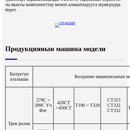
эң мыкты компоненттер менен алмаштырууга мүмкүндүк
берет.
Продукциянын машина модели
Бөлүктүн
Колдонмо машинасынын м
аталышы
279C >
CT315
420CT
299C Үч
Т190 > Т320
CT322
>450CT
Флг
CT332
Трек ролик