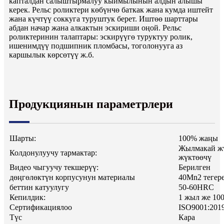
капталдан салыштырмалуу кыймылынын алдын алышы
керек. Рельс роликтери көбүнчө баткак жана кумда иштейт
жана күчтүү соккуга туруштук берет. Иштөө шарттары
абдан начар жана алкактын эскириши оңой. Рельс
роликтеринин талаптары: эскирүүгө туруктуу ролик,
ишенимдүү подшипник пломбасы, тоголонууга аз
каршылык көрсөтүү ж.б.
Продукциянын параметрлери
Шарты:
100% жаңы
Жылмакай ж
Колдонулуучу тармактар:
жүктөөчү
Видео чыгуучу текшерүү:
Берилген
дөңгөлөктүн корпусунун материалы
40Mn2 тегере
беттин катуулугу
50-60HRC
Кепилдик:
1 жыл же 100
Сертификациялоо
ISO9001:201
Түс
Кара