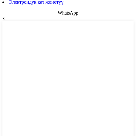
Электрондук кат жөнөтүү
WhatsApp
x