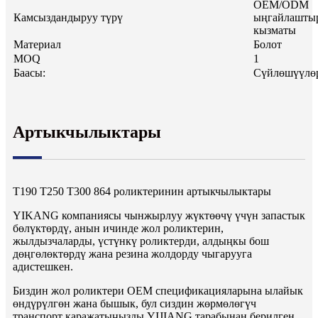
OEM/ODM
Камсыздандыруу түрү
ыңгайлашты
кызматы
Материал
Болот
MOQ
1
Баасы:
Сүйлөшүүлө
Артыкчылыктары
T190 T250 T300 864 роликтеринин артыкчылыктары
YIKANG компаниясы чынжырлуу жүктөөчү үчүн запастык
бөлүктөрдү, анын ичинде жол роликтерин,
жылдызчаларды, үстүнкү роликтерди, алдыңкы бош
дөңгөлөктөрдү жана резина жолдорду чыгарууга
адистешкен.
Биздин жол роликтери OEM спецификацияларына ылайык
өндүрүлгөн жана бышык, бул сиздин жөрмөлөгүч
транспорт каражатыңызды YIJIANG тарабынан берилген