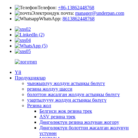
Телефон:
+86-13862448768
Электрондук почта:
manager@underpan.com
WhatsApp:
8613862448768
Үй
Продукциялар
чынжырлуу жолдун астыңкы бөлүгү
резина жолдуу шасси
болоттон жасалган жолдун астыңкы бөлүгү
узартылуучу жолдун астыңкы бөлүгү
Резина жол
Белгиси жок резина трек
ASV резина трек
Дөңгөлөктүн резина жолунан жогору
Дөңгөлөктүн болоттон жасалган жолунун
үстүнөн