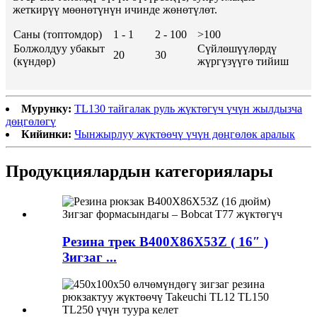
жеткирүү мөөнөтүнүн ичинде жөнөтүлөт.
Саны (топтомдор)
1 - 1
2 - 100
>100
Болжолдуу убакыт
Сүйлөшүүлөрдү
20
30
(күндөр)
жүргүзүүгө тийиш
Мурунку:
TL130 тайгалак руль жүктөгүч үчүн жылдызча
дөңгөлөгү
Кийинки:
Чынжырлуу жүктөөчү үчүн дөңгөлөк аралык
Продукциялардын категориялары
Резина трек B400X86X53Z ( 16″ )
Зигзаг ...