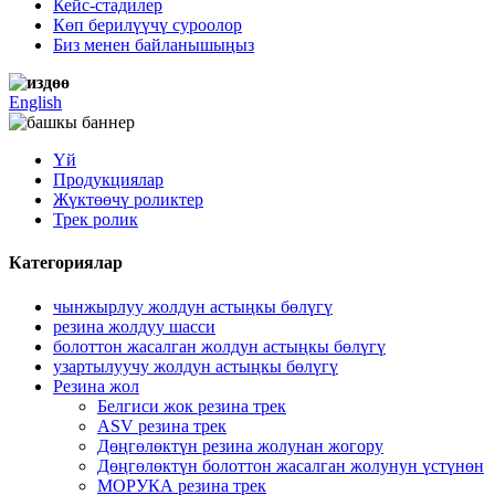
Кейс-стадилер
Көп берилүүчү суроолор
Биз менен байланышыңыз
English
Үй
Продукциялар
Жүктөөчү роликтер
Трек ролик
Категориялар
чынжырлуу жолдун астыңкы бөлүгү
резина жолдуу шасси
болоттон жасалган жолдун астыңкы бөлүгү
узартылуучу жолдун астыңкы бөлүгү
Резина жол
Белгиси жок резина трек
ASV резина трек
Дөңгөлөктүн резина жолунан жогору
Дөңгөлөктүн болоттон жасалган жолунун үстүнөн
МОРУКА резина трек