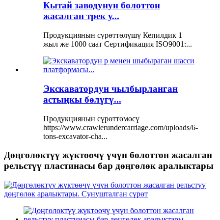
Кытай заводунун болоттон
жасалган трек у...
Продукциянын сүрөттөлүшү Кепилдик 1
жыл же 1000 саат Сертификация ISO9001:...
Экскаватордун чылбырланган
астыңкы бөлүгү...
Продукциянын сүрөттөмөсү
https://www.crawlerundercarriage.com/uploads/6-
tons-excavator-cha...
Дөңгөлөктүү жүктөөчү үчүн болоттон жасалган
рельстүү пластинасы бар дөңгөлөк аралыктары