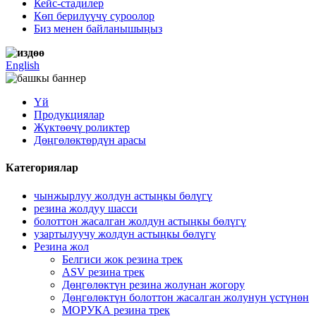
Кейс-стадилер
Көп берилүүчү суроолор
Биз менен байланышыңыз
English
Үй
Продукциялар
Жүктөөчү роликтер
Дөңгөлөктөрдүн арасы
Категориялар
чынжырлуу жолдун астыңкы бөлүгү
резина жолдуу шасси
болоттон жасалган жолдун астыңкы бөлүгү
узартылуучу жолдун астыңкы бөлүгү
Резина жол
Белгиси жок резина трек
ASV резина трек
Дөңгөлөктүн резина жолунан жогору
Дөңгөлөктүн болоттон жасалган жолунун үстүнөн
МОРУКА резина трек