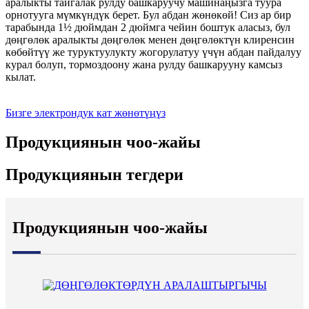
аралыкты тайгалак рулду башкаруучу машинаңызга туура
орнотууга мүмкүндүк берет. Бул абдан жөнөкөй! Сиз ар бир
тарабында 1½ дюймдан 2 дюймга чейин боштук аласыз, бул
дөңгөлөк аралыкты дөңгөлөк менен дөңгөлөктүн клиренсин
көбөйтүү же туруктуулукту жогорулатуу үчүн абдан пайдалуу
курал болуп, тормоздоону жана рулду башкарууну камсыз
кылат.
Бизге электрондук кат жөнөтүңүз
Продукциянын чоо-жайы
Продукциянын тегдери
Продукциянын чоо-жайы