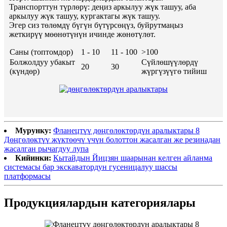
Транспорттун түрлөрү: деңиз аркылуу жүк ташуу, аба
аркылуу жүк ташуу, кургактагы жүк ташуу.
Эгер сиз төлөмдү бүгүн бүтүрсөңүз, буйрутмаңыз
жеткирүү мөөнөтүнүн ичинде жөнөтүлөт.
Саны (топтомдор)
1 - 10
11 - 100
>100
Болжолдуу убакыт
Сүйлөшүүлөрдү
20
30
(күндөр)
жүргүзүүгө тийиш
Мурунку:
Фланецтүү дөңгөлөктөрдүн аралыктары 8
Дөңгөлөктүү жүктөөчү үчүн болоттон жасалган же резинадан
жасалган рычагдуу лупа
Кийинки:
Кытайдын Йицзян шаарынан келген айланма
системасы бар экскаватордун гусеницалуу шассы
платформасы
Продукциялардын категориялары