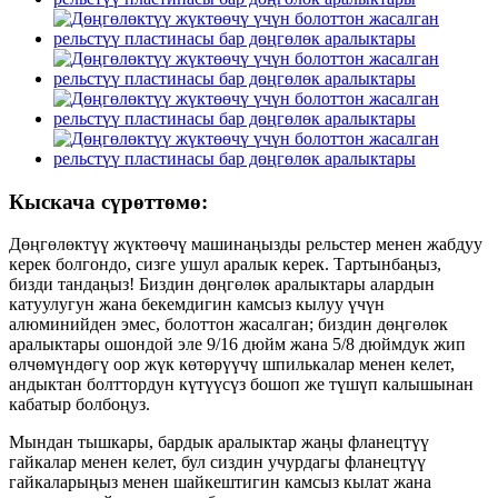
Кыскача сүрөттөмө:
Дөңгөлөктүү жүктөөчү машинаңызды рельстер менен жабдуу
керек болгондо, сизге ушул аралык керек. Тартынбаңыз,
бизди тандаңыз! Биздин дөңгөлөк аралыктары алардын
катуулугун жана бекемдигин камсыз кылуу үчүн
алюминийден эмес, болоттон жасалган; биздин дөңгөлөк
аралыктары ошондой эле 9/16 дюйм жана 5/8 дюймдук жип
өлчөмүндөгү оор жүк көтөрүүчү шпилькалар менен келет,
андыктан болттордун күтүүсүз бошоп же түшүп калышынан
кабатыр болбоңуз.
Мындан тышкары, бардык аралыктар жаңы фланецтүү
гайкалар менен келет, бул сиздин учурдагы фланецтүү
гайкаларыңыз менен шайкештигин камсыз кылат жана