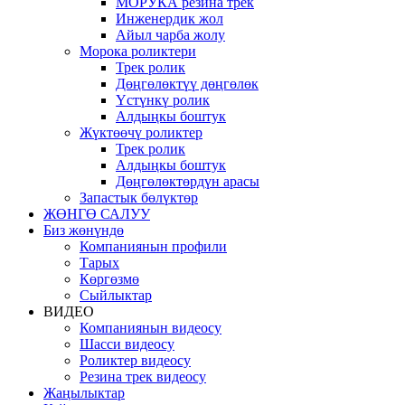
МОРУКА резина трек
Инженердик жол
Айыл чарба жолу
Морока роликтери
Трек ролик
Дөңгөлөктүү дөңгөлөк
Үстүнкү ролик
Алдыңкы боштук
Жүктөөчү роликтер
Трек ролик
Алдыңкы боштук
Дөңгөлөктөрдүн арасы
Запастык бөлүктөр
ЖӨНГӨ САЛУУ
Биз жөнүндө
Компаниянын профили
Тарых
Көргөзмө
Сыйлыктар
ВИДЕО
Компаниянын видеосу
Шасси видеосу
Роликтер видеосу
Резина трек видеосу
Жаңылыктар