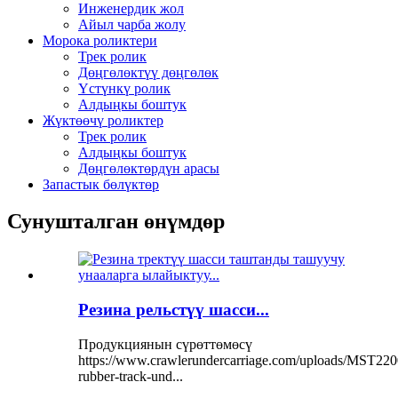
Инженердик жол
Айыл чарба жолу
Морока роликтери
Трек ролик
Дөңгөлөктүү дөңгөлөк
Үстүнкү ролик
Алдыңкы боштук
Жүктөөчү роликтер
Трек ролик
Алдыңкы боштук
Дөңгөлөктөрдүн арасы
Запастык бөлүктөр
Сунушталган өнүмдөр
Резина рельстүү шасси...
Продукциянын сүрөттөмөсү
https://www.crawlerundercarriage.com/uploads/MST220
rubber-track-und...