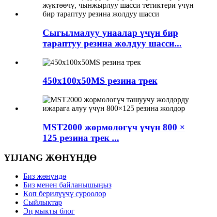
Сыгылмалуу унаалар үчүн бир
тараптуу резина жолдуу шасси...
450x100x50MS резина трек
MST2000 жөрмөлөгүч үчүн 800 ×
125 резина трек ...
YIJIANG ЖӨНҮНДӨ
Биз жөнүндө
Биз менен байланышыңыз
Көп берилүүчү суроолор
Сыйлыктар
Эң мыкты блог