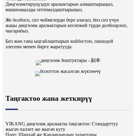
Дөңгөлөктөрүңүздүн аралыктарын алмаштырыңыз,
машинаңызды оптималдаштырыңыз.
Же болбосо, сиз чиймелерди бере аласыз, биз сиз үчүн
жаңы дөңгөлөк аралыктарын кесипкөй түрдө долбоорлоп,
чыгарабыз.
Биз жөн гана ыңгайлаштырып койбостон, ошондой
эле
сени менен бирге жаратууда.
Таңгактоо жана жеткирүү
YIKANG дөңгөлөк аралыкты таңгактоо: Стандарттуу
жыгач паллет же жыгач куту
Порт: Шанхай же Кардарлардын талаптары.