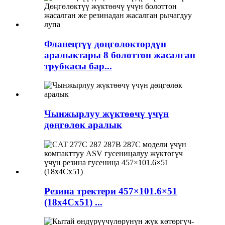
Фланецтүү дөңгөлөктөрдүн
аралыктары 8 болоттон жасалган
трубкасы бар...
Чынжырлуу жүктөөчү үчүн
дөңгөлөк аралык
Резина тректери 457×101.6×51
(18x4Cx51) ...