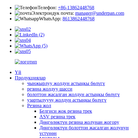
Телефон:
+86-13862448768
Электрондук почта:
manager@underpan.com
WhatsApp:
8613862448768
Үй
Продукциялар
чынжырлуу жолдун астыңкы бөлүгү
резина жолдуу шасси
болоттон жасалган жолдун астыңкы бөлүгү
узартылуучу жолдун астыңкы бөлүгү
Резина жол
Белгиси жок резина трек
ASV резина трек
Дөңгөлөктүн резина жолунан жогору
Дөңгөлөктүн болоттон жасалган жолунун
үстүнөн