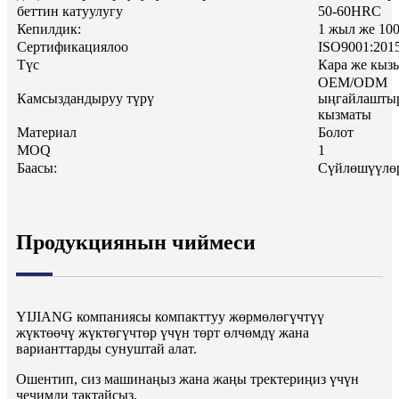
беттин катуулугу
50-60HRC
Кепилдик:
1 жыл же 100
Сертификациялоо
ISO9001:201
Түс
Кара же кызы
OEM/ODM
Камсыздандыруу түрү
ыңгайлашты
кызматы
Материал
Болот
MOQ
1
Баасы:
Сүйлөшүүлө
Продукциянын чиймеси
YIJIANG компаниясы компакттуу жөрмөлөгүчтүү
жүктөөчү жүктөгүчтөр үчүн төрт өлчөмдү жана
варианттарды сунуштай алат.
Ошентип, сиз машинаңыз жана жаңы тректериңиз үчүн
чечимди тактайсыз.