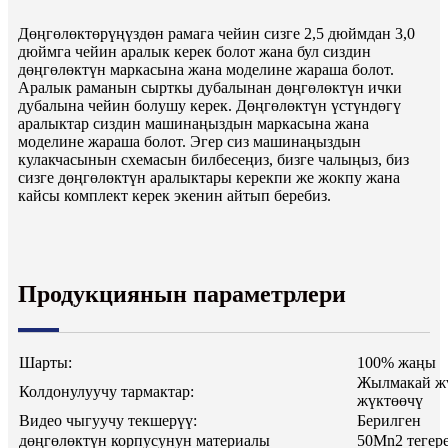
Дөңгөлөктөрүңүздөн рамага чейин сизге 2,5 дюймдан 3,0
дюймга чейин аралык керек болот жана бул сиздин
дөңгөлөктүн маркасына жана моделине жараша болот.
Аралык раманын сырткы дубалынан дөңгөлөктүн ички
дубалына чейин болушу керек. Дөңгөлөктүн үстүндөгү
аралыктар сиздин машинаңыздын маркасына жана
моделине жараша болот. Эгер сиз машинаңыздын
кулакчасынын схемасын билбесеңиз, бизге чалыңыз, биз
сизге дөңгөлөктүн аралыктары керекпи же жокпу жана
кайсы комплект керек экенин айтып беребиз.
Продукциянын параметрлери
Шарты:
100% жаңы
Жылмакай ж
Колдонулуучу тармактар:
жүктөөчү
Видео чыгуучу текшерүү:
Берилген
дөңгөлөктүн корпусунун материалы
50Mn2 тегере