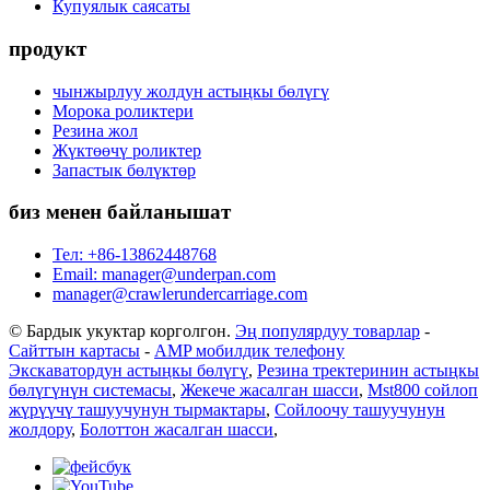
Купуялык саясаты
продукт
чынжырлуу жолдун астыңкы бөлүгү
Морока роликтери
Резина жол
Жүктөөчү роликтер
Запастык бөлүктөр
биз менен байланышат
Тел: +86-13862448768
Email: manager@underpan.com
manager@crawlerundercarriage.com
© Бардык укуктар корголгон.
Эң популярдуу товарлар
-
Сайттын картасы
-
AMP мобилдик телефону
Экскаватордун астыңкы бөлүгү
,
Резина тректеринин астыңкы
бөлүгүнүн системасы
,
Жекече жасалган шасси
,
Mst800 сойлоп
жүрүүчү ташуучунун тырмактары
,
Сойлоочу ташуучунун
жолдору
,
Болоттон жасалган шасси
,