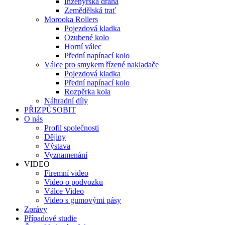
Inženýrská dráha
Zemědělská trať
Morooka Rollers
Pojezdová kladka
Ozubené kolo
Horní válec
Přední napínací kolo
Válce pro smykem řízené nakladače
Pojezdová kladka
Přední napínací kolo
Rozpěrka kola
Náhradní díly
PŘIZPŮSOBIT
O nás
Profil společnosti
Dějiny
Výstava
Vyznamenání
VIDEO
Firemní video
Video o podvozku
Válce Video
Video s gumovými pásy
Zprávy
Případové studie