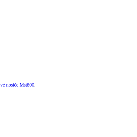
ové nosiče Mst800
,