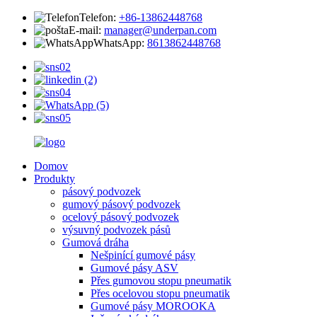
Telefon:
+86-13862448768
E-mail:
manager@underpan.com
WhatsApp:
8613862448768
Domov
Produkty
pásový podvozek
gumový pásový podvozek
ocelový pásový podvozek
výsuvný podvozek pásů
Gumová dráha
Nešpinící gumové pásy
Gumové pásy ASV
Přes gumovou stopu pneumatik
Přes ocelovou stopu pneumatik
Gumové pásy MOROOKA