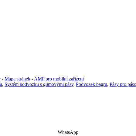
y
-
Mapa stránek
-
AMP pro mobilní zařízení
u
,
Systém podvozku s gumovými pásy
,
Podvozek bagru
,
Pásy pro pás
WhatsApp