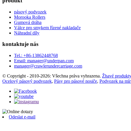
produkt
pásový podvozek
Morooka Rollers
Gumová dráha
Válce pro smykem řízené nakladače
Náhradní díly
kontaktuje nás
Tel.: +86-13862448768
Email: manager@underpan.com
manager@crawlerundercarriage.com
© Copyright - 2010-2026: Všechna práva vyhrazena.
Žhavé produkt
Ocelový pásový podvozek
,
Pásy pro pásové nosiče
,
Podvozek na mír
Odeslat e-mail