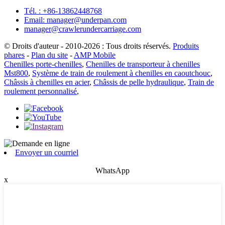
Tél. : +86-13862448768
Email: manager@underpan.com
manager@crawlerundercarriage.com
© Droits d'auteur - 2010-2026 : Tous droits réservés.
Produits
phares
-
Plan du site
-
AMP Mobile
Chenilles porte-chenilles
,
Chenilles de transporteur à chenilles
Mst800
,
Système de train de roulement à chenilles en caoutchouc
,
Châssis à chenilles en acier
,
Châssis de pelle hydraulique
,
Train de
roulement personnalisé
,
Envoyer un courriel
WhatsApp
x