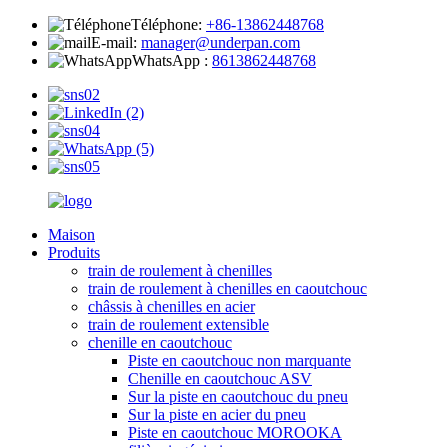
Téléphone:
+86-13862448768
E-mail:
manager@underpan.com
WhatsApp :
8613862448768
Maison
Produits
train de roulement à chenilles
train de roulement à chenilles en caoutchouc
châssis à chenilles en acier
train de roulement extensible
chenille en caoutchouc
Piste en caoutchouc non marquante
Chenille en caoutchouc ASV
Sur la piste en caoutchouc du pneu
Sur la piste en acier du pneu
Piste en caoutchouc MOROOKA