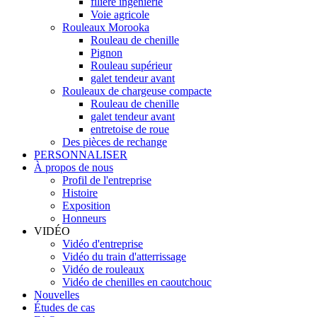
filière ingénierie
Voie agricole
Rouleaux Morooka
Rouleau de chenille
Pignon
Rouleau supérieur
galet tendeur avant
Rouleaux de chargeuse compacte
Rouleau de chenille
galet tendeur avant
entretoise de roue
Des pièces de rechange
PERSONNALISER
À propos de nous
Profil de l'entreprise
Histoire
Exposition
Honneurs
VIDÉO
Vidéo d'entreprise
Vidéo du train d'atterrissage
Vidéo de rouleaux
Vidéo de chenilles en caoutchouc
Nouvelles
Études de cas