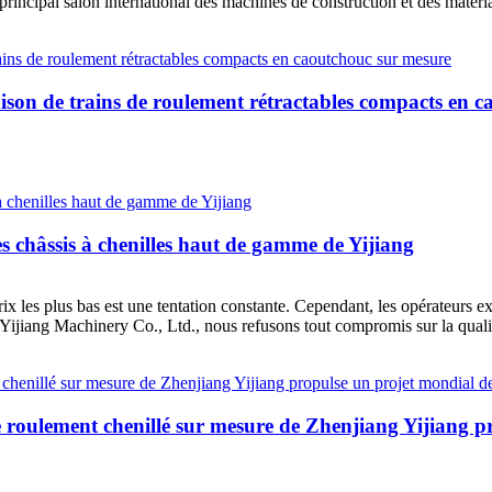
rincipal salon international des machines de construction et des matéri
ison de trains de roulement rétractables compacts en 
es châssis à chenilles haut de gamme de Yijiang
rix les plus bas est une tentation constante. Cependant, les opérateurs
 Yijiang Machinery Co., Ltd., nous refusons tout compromis sur la quali
n de roulement chenillé sur mesure de Zhenjiang Yijiang