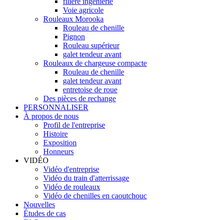
filière ingénierie
Voie agricole
Rouleaux Morooka
Rouleau de chenille
Pignon
Rouleau supérieur
galet tendeur avant
Rouleaux de chargeuse compacte
Rouleau de chenille
galet tendeur avant
entretoise de roue
Des pièces de rechange
PERSONNALISER
À propos de nous
Profil de l'entreprise
Histoire
Exposition
Honneurs
VIDÉO
Vidéo d'entreprise
Vidéo du train d'atterrissage
Vidéo de rouleaux
Vidéo de chenilles en caoutchouc
Nouvelles
Études de cas