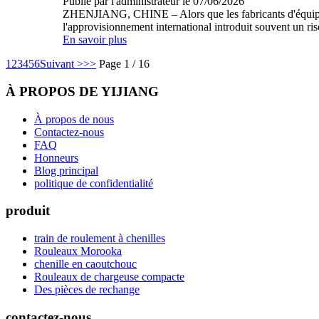
Publié par l'administrateur le 07/06/2026
ZHENJIANG, CHINE – Alors que les fabricants d'équipem
l'approvisionnement international introduit souvent un ri
En savoir plus
1
2
3
4
5
6
Suivant >
>>
Page 1 / 16
À PROPOS DE YIJIANG
À propos de nous
Contactez-nous
FAQ
Honneurs
Blog principal
politique de confidentialité
produit
train de roulement à chenilles
Rouleaux Morooka
chenille en caoutchouc
Rouleaux de chargeuse compacte
Des pièces de rechange
contactez-nous