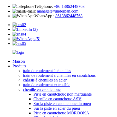
Téléphone:
+86-13862448768
E-mail:
manager@underpan.com
WhatsApp :
8613862448768
Maison
Produits
train de roulement à chenilles
train de roulement à chenilles en caoutchouc
châssis à chenilles en acier
train de roulement extensible
chenille en caoutchouc
Piste en caoutchouc non marquante
Chenille en caoutchouc ASV
Sur la piste en caoutchouc du pneu
Sur la piste en acier du pneu
Piste en caoutchouc MOROOKA